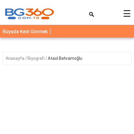
×
☰
YEMEK
Rüyada Kedi Görmek
TARİFLERİ
BİYOGRAFİ
NEDİR
Anasayfa
Biyografi
Ataol Behramoğlu
FAYDALARI
SAĞLIK
İLETİŞİM