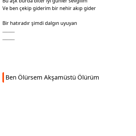
Bu aşk burda biter iyi günler sevgilim
Ve ben çekip giderim bir nehir akıp gider
Bir hatıradır şimdi dalgın uyuyan
..........
..........
Ben Ölürsem Akşamüstü Ölürüm