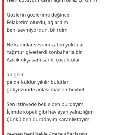
Hem kötüyüm karanlığım biraz çirkinim
Gözlerin gözlerime değince
Felaketim olurdu, ağlardım
Beni sevmiyordun, bilirdim
Ne kadınlar sevdim zaten yoktular
Yağmur giyerlerdi sonbaharla bir
Azıcık okşasam sanki çocuktular
an gelir
paldır küldür yıkılır bulutlar
gökyüzünde anlaşılmaz bir heybet
Sen istinyede bekle ben burdayım
İçimde köpek gibi havlayan yalnızlığım
Çünkü ben buradayım karanlıktayım
zeynep beni bekle / gece ağaçlarına