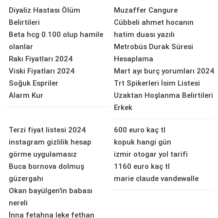
Diyaliz Hastası Ölüm
Muzaffer Cangure
Belirtileri
Cübbeli ahmet hocanın
Beta hcg 0.100 olup hamile
hatim duası yazılı
olanlar
Metrobüs Durak Süresi
Rakı Fiyatları 2024
Hesaplama
Viski Fiyatları 2024
Mart ayı burç yorumları 2024
Soğuk Espriler
Trt Spikerleri İsim Listesi
Alarm Kur
Uzaktan Hoşlanma Belirtileri
Erkek
Terzi fiyat listesi 2024
600 euro kaç tl
instagram gizlilik hesap
kopuk hangi gün
görme uygulamasız
izmir otogar yol tarifi
Buca bornova dolmuş
1160 euro kaç tl
güzergahı
marie claude vandewalle
Okan bayülgen'in babası
nereli
İnna fetahna leke fethan