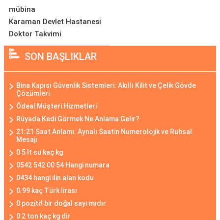
mübina
Karaman Devlet Hastanesi
Doktor Takvimi
SON BAŞLIKLAR
Bina Kapısı Güvenlik Sistemleri: Akıllı Kilit ve Çelik Gövde
Çözümleri
Ödeal Müşteri Hizmetleri
Rüyada Kedi Görmek Ne Anlama Gelir?
21:21 Saat Anlamı: Aynalı Saatin Numerolojik ve Ruhsal
Mesajı
0 5 lt su kaç kg
0542 542 00 54 Hangi numara
0434 hangi ilin alan kodu
0.99 kaç Türk lirası
0 pozitif bir doğal sayı mıdır
0 2 ton kaç kg dir