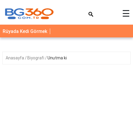
×
☰
YEMEK
Rüyada Kedi Görmek
TARİFLERİ
BİYOGRAFİ
NEDİR
Anasayfa
Biyografi
Unutma ki
FAYDALARI
SAĞLIK
İLETİŞİM