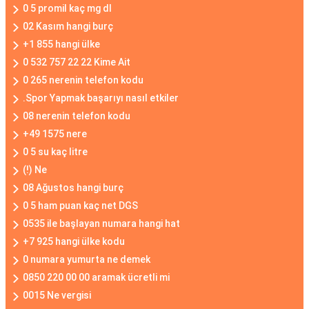
0 5 promil kaç mg dl
02 Kasım hangi burç
+1 855 hangi ülke
0 532 757 22 22 Kime Ait
0 265 nerenin telefon kodu
.Spor Yapmak başarıyı nasıl etkiler
08 nerenin telefon kodu
+49 1575 nere
0 5 su kaç litre
(!) Ne
08 Ağustos hangi burç
0 5 ham puan kaç net DGS
0535 ile başlayan numara hangi hat
+7 925 hangi ülke kodu
0 numara yumurta ne demek
0850 220 00 00 aramak ücretli mi
0015 Ne vergisi