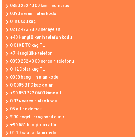
0850 252 40 00 kimin numarası
0090 nerenin alan kodu
0 ın üssü kaç
0212 473 73 73 nereye ait
+40 Hangi ülkenin telefon kodu
0.010 BTC kaç TL
+7 Hangi ülke telefon
0850 252 40 00 nerenin telefonu
0.12 Dolar kaç TL
0338 hangi ilin alan kodu
0.0005 BTC kaç dolar
+90 850 222 0600 kime ait
0 324 nerenin alan kodu
05 alt ne demek
%90 engelli araç nasıl alınır
+90 551 hangi operatör
01 10 saat anlamı nedir