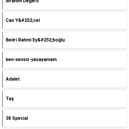
İbrahim Değerli
Can Y&#252;cel
Bedri Rahmi Ey&#252;boğlu
ben-sensiz-yasayamam
Adalet
Taş
38 Special