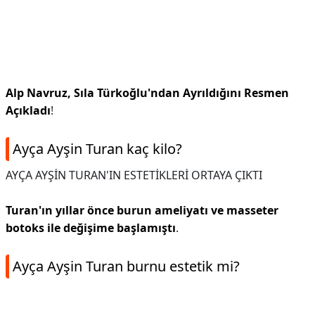
Alp Navruz, Sıla Türkoğlu'ndan Ayrıldığını Resmen
Açıkladı
!
Ayça Ayşin Turan kaç kilo?
AYÇA AYŞİN TURAN'IN ESTETİKLERİ ORTAYA ÇIKTI
Turan'ın yıllar önce burun ameliyatı ve masseter
botoks ile değişime başlamıştı
.
Ayça Ayşin Turan burnu estetik mi?