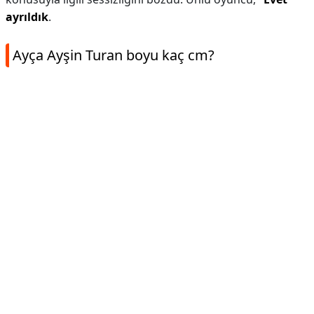
ayrıldık
.
Ayça Ayşin Turan boyu kaç cm?