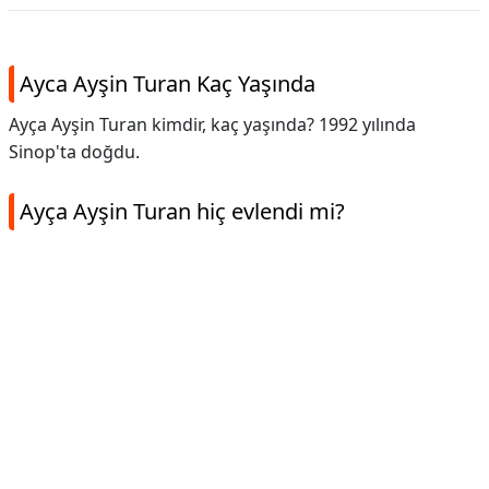
Ayca Ayşin Turan Kaç Yaşında
Ayça Ayşin Turan kimdir, kaç yaşında? 1992 yılında
Sinop'ta doğdu.
Ayça Ayşin Turan hiç evlendi mi?