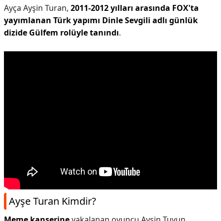
Ayça Ayşin Turan,
2011-2012 yılları arasında FOX'ta
yayımlanan Türk yapımı Dinle Sevgili adlı günlük
dizide Gülfem rolüyle tanındı
.
Ayşe Turan Kimdir?
Meme kanserine
yakalanan oyuncu Ayşin Tuyun,