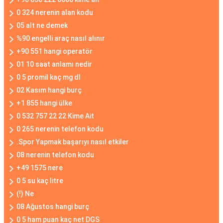
0 324 nerenin alan kodu
05 alt ne demek
%90 engelli araç nasıl alınır
+90 551 hangi operatör
01 10 saat anlamı nedir
0 5 promil kaç mg dl
02 Kasım hangi burç
+1 855 hangi ülke
0 532 757 22 22 Kime Ait
0 265 nerenin telefon kodu
.Spor Yapmak başarıyı nasıl etkiler
08 nerenin telefon kodu
+49 1575 nere
0 5 su kaç litre
(!) Ne
08 Ağustos hangi burç
0 5 ham puan kaç net DGS