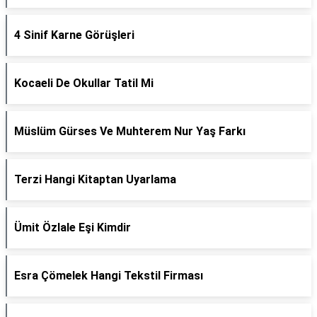
4 Sinif Karne Görüşleri
Kocaeli De Okullar Tatil Mi
Müslüm Gürses Ve Muhterem Nur Yaş Farkı
Terzi Hangi Kitaptan Uyarlama
Ümit Özlale Eşi Kimdir
Esra Çömelek Hangi Tekstil Firması