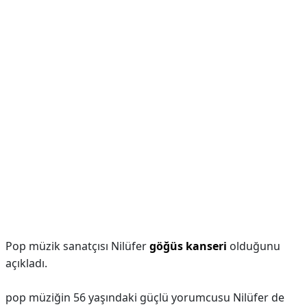
Pop müzik sanatçısı Nilüfer
göğüs kanseri
olduğunu
açıkladı.
pop müziğin 56 yaşındaki güçlü yorumcusu Nilüfer de