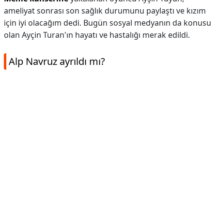
ameliyat sonrası son sağlık durumunu paylaştı ve kızım
için iyi olacağım dedi. Bugün sosyal medyanın da konusu
olan Ayçin Turan'ın hayatı ve hastalığı merak edildi.
Alp Navruz ayrıldı mı?