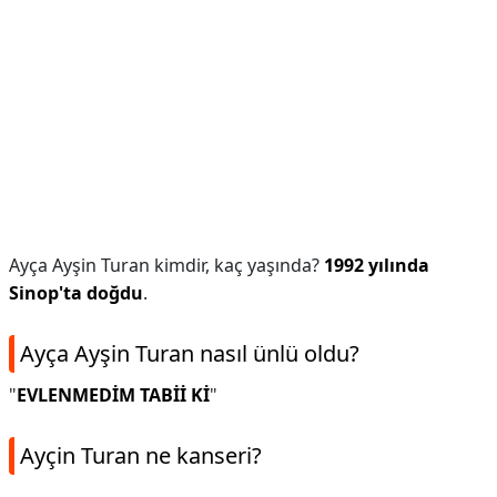
Ayça Ayşin Turan kimdir, kaç yaşında?
1992 yılında
Sinop'ta doğdu
.
Ayça Ayşin Turan nasıl ünlü oldu?
"
EVLENMEDİM TABİİ Kİ
"
Ayçin Turan ne kanseri?