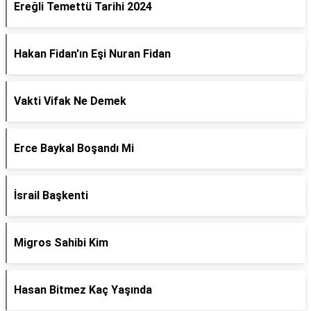
Ereğli Temettü Tarihi 2024
Hakan Fidan'ın Eşi Nuran Fidan
Vakti Vifak Ne Demek
Erce Baykal Boşandı Mi
İsrail Başkenti
Migros Sahibi Kim
Hasan Bitmez Kaç Yaşında