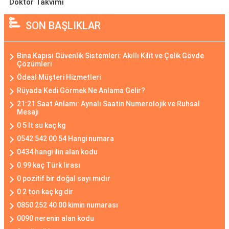
Doktor Takvimi
SON BAŞLIKLAR
Bina Kapısı Güvenlik Sistemleri: Akıllı Kilit ve Çelik Gövde
Çözümleri
Ödeal Müşteri Hizmetleri
Rüyada Kedi Görmek Ne Anlama Gelir?
21:21 Saat Anlamı: Aynalı Saatin Numerolojik ve Ruhsal
Mesajı
0 5 lt su kaç kg
0542 542 00 54 Hangi numara
0434 hangi ilin alan kodu
0.99 kaç Türk lirası
0 pozitif bir doğal sayı mıdır
0 2 ton kaç kg dir
0850 252 40 00 kimin numarası
0090 nerenin alan kodu