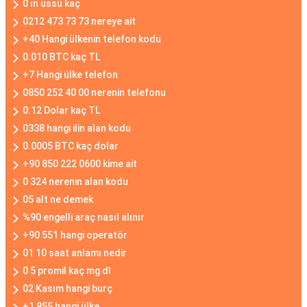
0 ın üssü kaç
0212 473 73 73 nereye ait
+40 Hangi ülkenin telefon kodu
0.010 BTC kaç TL
+7 Hangi ülke telefon
0850 252 40 00 nerenin telefonu
0.12 Dolar kaç TL
0338 hangi ilin alan kodu
0.0005 BTC kaç dolar
+90 850 222 0600 kime ait
0 324 nerenin alan kodu
05 alt ne demek
%90 engelli araç nasıl alınır
+90 551 hangi operatör
01 10 saat anlamı nedir
0 5 promil kaç mg dl
02 Kasım hangi burç
+1 855 hangi ülke