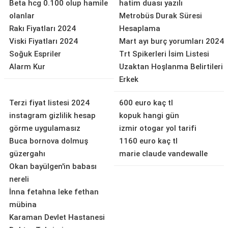
Beta hcg 0.100 olup hamile
hatim duası yazılı
olanlar
Metrobüs Durak Süresi
Rakı Fiyatları 2024
Hesaplama
Viski Fiyatları 2024
Mart ayı burç yorumları 2024
Soğuk Espriler
Trt Spikerleri İsim Listesi
Alarm Kur
Uzaktan Hoşlanma Belirtileri
Erkek
Terzi fiyat listesi 2024
600 euro kaç tl
instagram gizlilik hesap
kopuk hangi gün
görme uygulamasız
izmir otogar yol tarifi
Buca bornova dolmuş
1160 euro kaç tl
güzergahı
marie claude vandewalle
Okan bayülgen'in babası
nereli
İnna fetahna leke fethan
mübina
Karaman Devlet Hastanesi