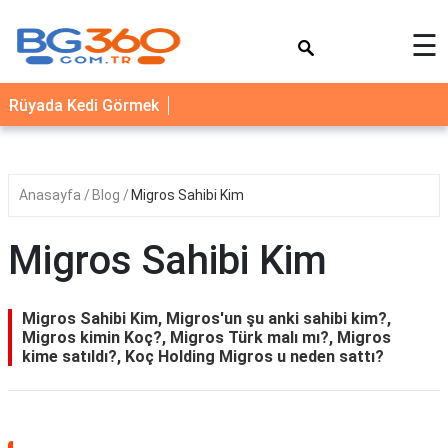
×
☰
YEMEK
Rüyada Kedi Görmek
TARİFLERİ
BİYOGRAFİ
NEDİR
Anasayfa
Blog
Migros Sahibi Kim
FAYDALARI
Migros Sahibi Kim
SAĞLIK
İLETİŞİM
Migros Sahibi Kim, Migros'un şu anki sahibi kim?,
Migros kimin Koç?, Migros Türk malı mı?, Migros
kime satıldı?, Koç Holding Migros u neden sattı?