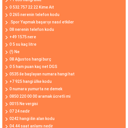
0 532 757 22 22 Kime Ait
0 265 nerenin telefon kodu
.Spor Yapmak başarıyı nasıl etkiler
08 nerenin telefon kodu
+49 1575 nere
0 5 su kaç litre
(!) Ne
08 Ağustos hangi burç
0 5 ham puan kaç net DGS
0535 ile başlayan numara hangi hat
+7 925 hangi ülke kodu
0 numara yumurta ne demek
0850 220 00 00 aramak ücretli mi
0015 Ne vergisi
07 24 nedir
0242 hangi ilin alan kodu
04.44 saat anlamı nedir