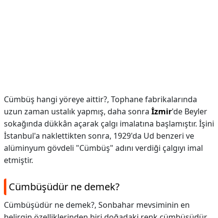
Cümbüş hangi yöreye aittir?,
Tophane fabrikalarında
uzun zaman ustalık yapmış, daha sonra
İzmir
'de Beyler
sokağında dükkân açarak çalgı imalatına başlamıştır. İşini
İstanbul'a naklettikten sonra, 1929'da Ud benzeri ve
alüminyum gövdeli "Cümbüş" adını verdiği çalgıyı imal
etmiştir.
Cümbüşüdür ne demek?
Cümbüşüdür ne demek?,
Sonbahar mevsiminin en
belirgin özelliklerinden biri doğadaki renk cümbüşüdür.