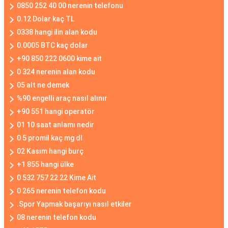
0850 252 40 00 nerenin telefonu
0.12 Dolar kaç TL
0338 hangi ilin alan kodu
0.0005 BTC kaç dolar
+90 850 222 0600 kime ait
0 324 nerenin alan kodu
05 alt ne demek
%90 engelli araç nasıl alınır
+90 551 hangi operatör
01 10 saat anlamı nedir
0 5 promil kaç mg dl
02 Kasım hangi burç
+1 855 hangi ülke
0 532 757 22 22 Kime Ait
0 265 nerenin telefon kodu
.Spor Yapmak başarıyı nasıl etkiler
08 nerenin telefon kodu