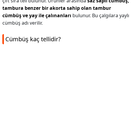
çift sıra teli bulunur. Ürünler arasında
saz saplı cümbüş,
tambura benzer bir akorta sahip olan tambur
cümbüş ve yay ile çalınanları
bulunur. Bu çalgılara yaylı
cümbüş adı verilir.
Cümbüş kaç tellidir?