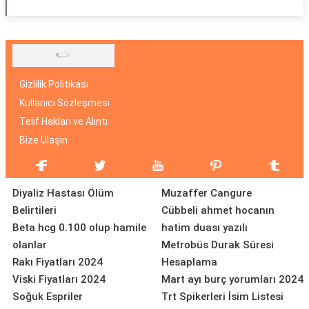
Gizlilik Politikası
Kullanıcı Sözleşmesi
Telif Hakları ve Alıntı
Bize Ulaşın
Diyaliz Hastası Ölüm
Muzaffer Cangure
Belirtileri
Cübbeli ahmet hocanın
Beta hcg 0.100 olup hamile
hatim duası yazılı
olanlar
Metrobüs Durak Süresi
Rakı Fiyatları 2024
Hesaplama
Viski Fiyatları 2024
Mart ayı burç yorumları 2024
Soğuk Espriler
Trt Spikerleri İsim Listesi