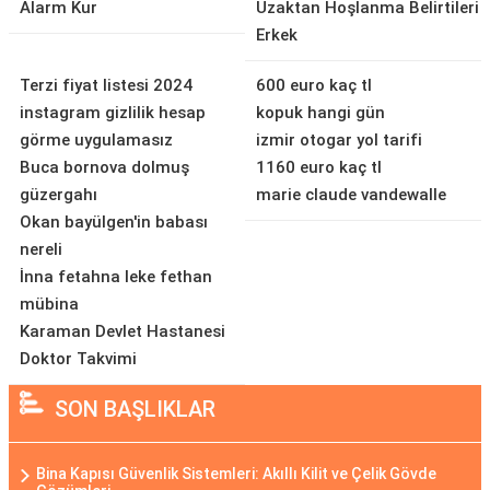
Alarm Kur
Uzaktan Hoşlanma Belirtileri
Erkek
Terzi fiyat listesi 2024
600 euro kaç tl
instagram gizlilik hesap
kopuk hangi gün
görme uygulamasız
izmir otogar yol tarifi
Buca bornova dolmuş
1160 euro kaç tl
güzergahı
marie claude vandewalle
Okan bayülgen'in babası
nereli
İnna fetahna leke fethan
mübina
Karaman Devlet Hastanesi
Doktor Takvimi
SON BAŞLIKLAR
Bina Kapısı Güvenlik Sistemleri: Akıllı Kilit ve Çelik Gövde