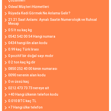
Çözümleri
Ödeal Müşteri Hizmetleri
Rüyada Kedi Görmek Ne Anlama Gelir?
21:21 Saat Anlamı: Aynalı Saatin Numerolojik ve Ruhsal
Mesajı
0 5 lt su kaç kg
0542 542 00 54 Hangi numara
0434 hangi ilin alan kodu
0.99 kaç Türk lirası
0 pozitif bir doğal sayı mıdır
0 2 ton kaç kg dir
0850 252 40 00 kimin numarası
0090 nerenin alan kodu
0 ın üssü kaç
0212 473 73 73 nereye ait
+40 Hangi ülkenin telefon kodu
0.010 BTC kaç TL
+7 Hangi ülke telefon