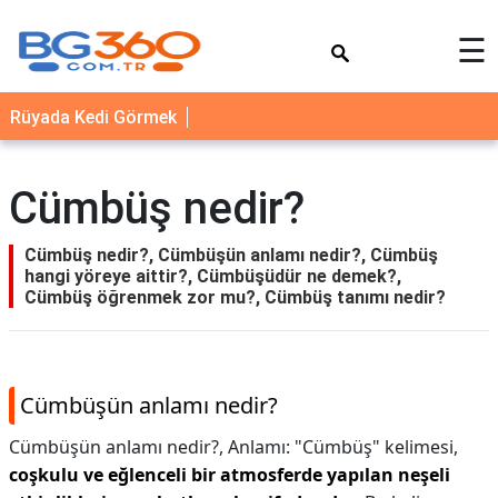
×
☰
YEMEK
Rüyada Kedi Görmek
TARİFLERİ
BİYOGRAFİ
Cümbüş nedir?
NEDİR
FAYDALARI
Cümbüş nedir?, Cümbüşün anlamı nedir?, Cümbüş
hangi yöreye aittir?, Cümbüşüdür ne demek?,
SAĞLIK
Cümbüş öğrenmek zor mu?, Cümbüş tanımı nedir?
İLETİŞİM
Cümbüşün anlamı nedir?
Cümbüşün anlamı nedir?,
Anlamı: "Cümbüş" kelimesi,
coşkulu ve eğlenceli bir atmosferde yapılan neşeli