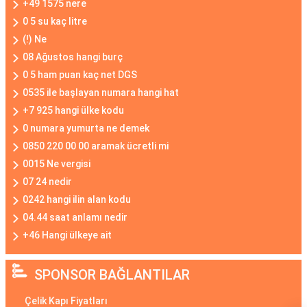
+49 1575 nere
0 5 su kaç litre
(!) Ne
08 Ağustos hangi burç
0 5 ham puan kaç net DGS
0535 ile başlayan numara hangi hat
+7 925 hangi ülke kodu
0 numara yumurta ne demek
0850 220 00 00 aramak ücretli mi
0015 Ne vergisi
07 24 nedir
0242 hangi ilin alan kodu
04.44 saat anlamı nedir
+46 Hangi ülkeye ait
SPONSOR BAĞLANTILAR
Çelik Kapı Fiyatları