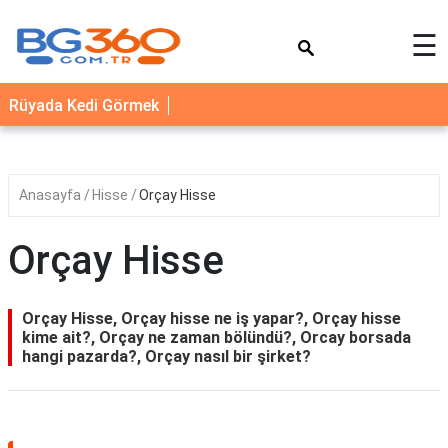
×
☰
YEMEK
Rüyada Kedi Görmek
TARİFLERİ
BİYOGRAFİ
NEDİR
Anasayfa
Hisse
Orçay Hisse
FAYDALARI
Orçay Hisse
SAĞLIK
İLETİŞİM
Orçay Hisse, Orçay hisse ne iş yapar?, Orçay hisse
kime ait?, Orçay ne zaman bölündü?, Orcay borsada
hangi pazarda?, Orçay nasıl bir şirket?