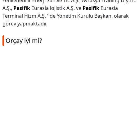
Yenilenebilir Enerji San.ve Tic A.Ş., Avrasya Trading Dış Tic
A.Ş.,
Pasifik
Eurasia lojistik A.Ş. ve
Pasifik
Eurasia
Terminal Hizm.A.Ş. ' de Yönetim Kurulu Başkanı olarak
görev yapmaktadır.
Orçay iyi mi?