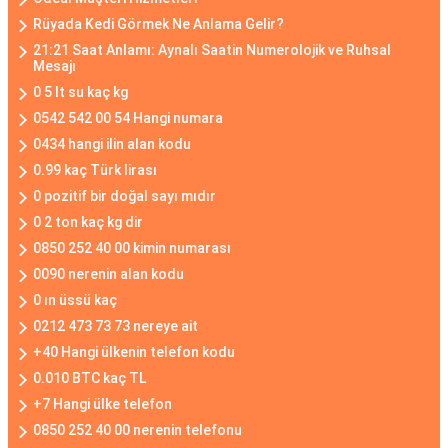
Rüyada Kedi Görmek Ne Anlama Gelir?
21:21 Saat Anlamı: Aynalı Saatin Numerolojik ve Ruhsal
Mesajı
0 5 lt su kaç kg
0542 542 00 54 Hangi numara
0434 hangi ilin alan kodu
0.99 kaç Türk lirası
0 pozitif bir doğal sayı mıdır
0 2 ton kaç kg dir
0850 252 40 00 kimin numarası
0090 nerenin alan kodu
0 ın üssü kaç
0212 473 73 73 nereye ait
+40 Hangi ülkenin telefon kodu
0.010 BTC kaç TL
+7 Hangi ülke telefon
0850 252 40 00 nerenin telefonu