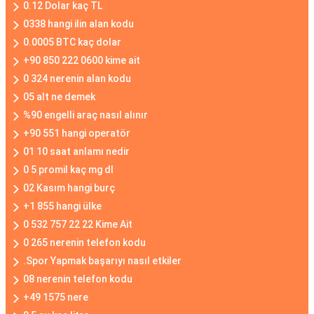
0.12 Dolar kaç TL
0338 hangi ilin alan kodu
0.0005 BTC kaç dolar
+90 850 222 0600 kime ait
0 324 nerenin alan kodu
05 alt ne demek
%90 engelli araç nasıl alınır
+90 551 hangi operatör
01 10 saat anlamı nedir
0 5 promil kaç mg dl
02 Kasım hangi burç
+1 855 hangi ülke
0 532 757 22 22 Kime Ait
0 265 nerenin telefon kodu
.Spor Yapmak başarıyı nasıl etkiler
08 nerenin telefon kodu
+49 1575 nere