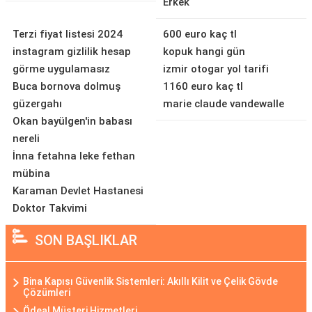
Erkek
Terzi fiyat listesi 2024
600 euro kaç tl
instagram gizlilik hesap
kopuk hangi gün
görme uygulamasız
izmir otogar yol tarifi
Buca bornova dolmuş
1160 euro kaç tl
güzergahı
marie claude vandewalle
Okan bayülgen'in babası
nereli
İnna fetahna leke fethan
mübina
Karaman Devlet Hastanesi
Doktor Takvimi
SON BAŞLIKLAR
Bina Kapısı Güvenlik Sistemleri: Akıllı Kilit ve Çelik Gövde
Çözümleri
Ödeal Müşteri Hizmetleri