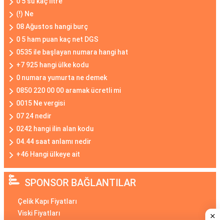
0 5 su kaç litre
(!) Ne
08 Ağustos hangi burç
0 5 ham puan kaç net DGS
0535 ile başlayan numara hangi hat
+7 925 hangi ülke kodu
0 numara yumurta ne demek
0850 220 00 00 aramak ücretli mi
0015 Ne vergisi
07 24 nedir
0242 hangi ilin alan kodu
04.44 saat anlamı nedir
+46 Hangi ülkeye ait
SPONSOR BAĞLANTILAR
Çelik Kapı Fiyatları
Viski Fiyatları