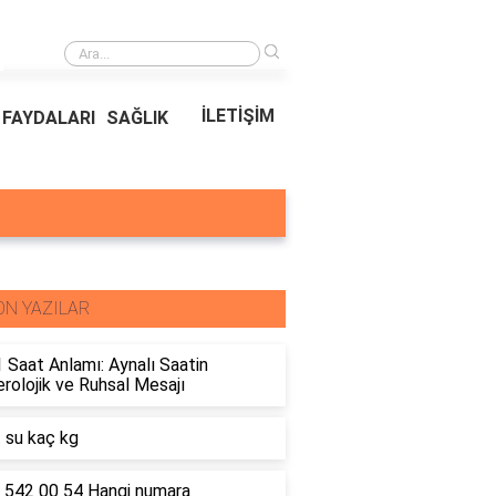
›
Ödeal Müşteri Hizmetleri
İLETİŞİM
FAYDALARI
SAĞLIK
ON YAZILAR
 Saat Anlamı: Aynalı Saatin
olojik ve Ruhsal Mesajı
t su kaç kg
 542 00 54 Hangi numara