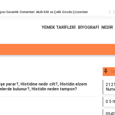
‹
pısı Güvenlik Sistemleri: Akıllı Kilit ve Çelik Gövde Çözümleri
YEMEK TARİFLERİ
BİYOGRAFİ
NEDİR
S
işe yarar?, Histidine nedir cilt?, Histidin elzem
21:21
sinlerde bulunur?, Histidin neden tampon?
Numer
0 5 l
0542