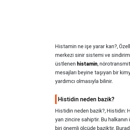
Histamin ne işe yarar kan?,
Özel
merkezi sinir sistemi ve sindir
üstlenen
histamin
, nörotransmi
mesajları beyine taşıyan bir kim
yardımcı olmasıyla bilinir.
Histidin neden bazik?
Histidin neden bazik?,
Histidin: 
yan zincire sahiptir. Bu halkanın
biri önemli ölçüde baziktir. Bura