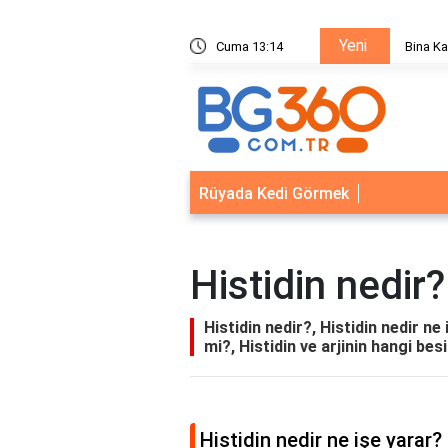
Yeni
ik Sistemleri: Akıllı Kilit ve Çelik Gövde Çözümleri
Cuma 13:14
Bina Ka
Rüyada Kedi Görmek
Histidin nedir?
Histidin nedir?, Histidin nedir ne 
mi?, Histidin ve arjinin hangi be
Histidin nedir ne işe yarar?