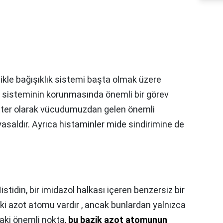
likle bağışıklık sistemi başta olmak üzere
im sisteminin korunmasında önemli bir görev
tter olarak vücudumuzdan gelen önemli
yasaldır. Ayrıca histaminler mide sindirimine de
Histidin, bir imidazol halkası içeren benzersiz bir
 iki azot atomu vardır , ancak bunlardan yalnızca
daki önemli nokta,
bu bazik azot atomunun