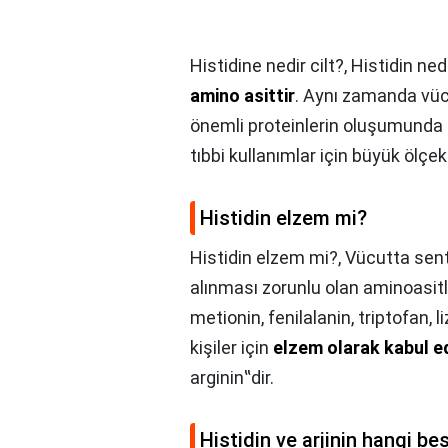
Histidine nedir cilt?,
Histidin ned
amino asittir
. Aynı zamanda vü
önemli proteinlerin oluşumunda ç
tıbbi kullanımlar için büyük ölçe
Histidin elzem mi?
Histidin elzem mi?,
Vücutta sent
alınması zorunlu olan aminoasitlerd
metionin, fenilalanin, triptofan, 
kişiler için
elzem olarak kabul edi
arginin‟dir.
Histidin ve arjinin hangi be