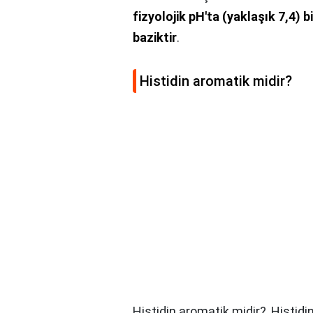
fizyolojik pH'ta (yaklaşık 7,4) 
baziktir
.
Histidin aromatik midir?
Histidin aromatik midir?,
Histidin