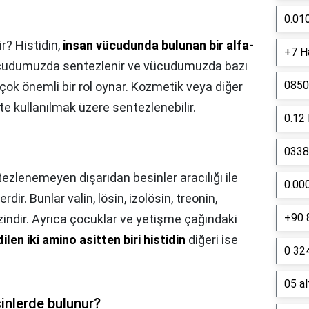
0.01
ir? Histidin,
insan vücudunda bulunan bir alfa-
+7 Ha
cudumuzda sentezlenir ve vücudumuzda bazı
0850
ok önemli bir rol oynar. Kozmetik veya diğer
kte kullanılmak üzere sentezlenebilir.
0.12
0338 
ezlenemeyen dışarıdan besinler aracılığı ile
0.00
ir. Bunlar valin, lösin, izolösin, treonin,
+90 
lizindir. Ayrıca çocuklar ve yetişme çağındaki
len iki amino asitten biri histidin
diğeri ise
0 324
05 a
sinlerde bulunur?