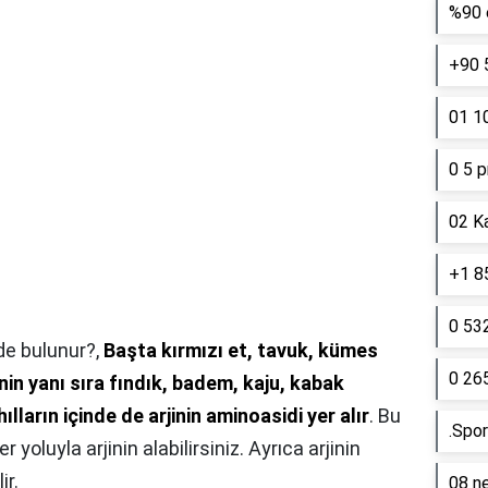
%90 e
+90 
01 10
0 5 p
02 K
+1 85
0 53
rde bulunur?,
Başta kırmızı et, tavuk, kümes
0 26
inin yanı sıra fındık, badem, kaju, kabak
ılların içinde de arjinin aminoasidi yer alır
. Bu
.Spor
yoluyla arjinin alabilirsiniz. Ayrıca arjinin
ir.
08 ne