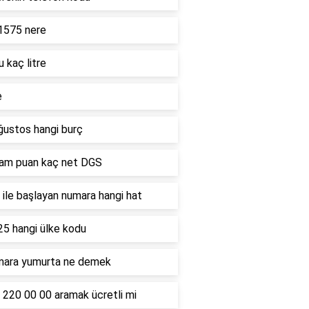
1575 nere
u kaç litre
e
ğustos hangi burç
ham puan kaç net DGS
ile başlayan numara hangi hat
25 hangi ülke kodu
mara yumurta ne demek
 220 00 00 aramak ücretli mi