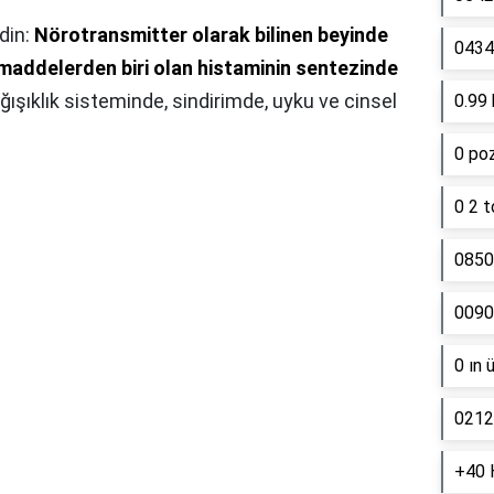
din:
Nörotransmitter olarak bilinen beyinde
0434 
 maddelerden biri olan histaminin sentezinde
ğışıklık sisteminde, sindirimde, uyku ve cinsel
0.99 
0 poz
0 2 t
0850
0090
0 ın 
0212
+40 