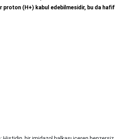
bir proton (H+) kabul edebilmesidir, bu da hafif
: Histidin, bir imidazol halkası içeren benzersiz