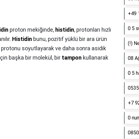
+49 
0 5 s
idin
proton mekiğinde,
histidin
, protonları hızlı
nılır.
Histidin
bunu, pozitif yüklü bir ara ürün
(!) N
ir protonu soyutlayarak ve daha sonra asidik
çin başka bir molekül, bir
tampon
kullanarak
08 A
0 5 
0535 
+7 9
0 nu
0850