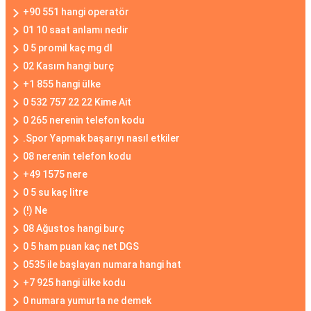
+90 551 hangi operatör
01 10 saat anlamı nedir
0 5 promil kaç mg dl
02 Kasım hangi burç
+1 855 hangi ülke
0 532 757 22 22 Kime Ait
0 265 nerenin telefon kodu
.Spor Yapmak başarıyı nasıl etkiler
08 nerenin telefon kodu
+49 1575 nere
0 5 su kaç litre
(!) Ne
08 Ağustos hangi burç
0 5 ham puan kaç net DGS
0535 ile başlayan numara hangi hat
+7 925 hangi ülke kodu
0 numara yumurta ne demek