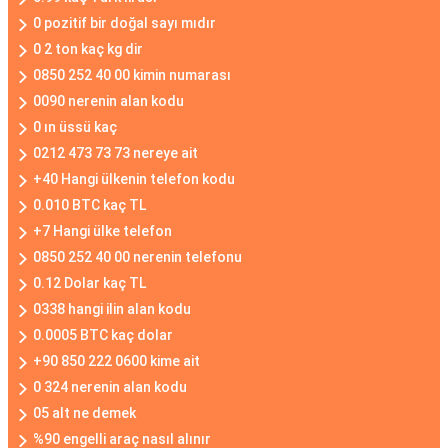
0 pozitif bir doğal sayı mıdır
0 2 ton kaç kg dir
0850 252 40 00 kimin numarası
0090 nerenin alan kodu
0 ın üssü kaç
0212 473 73 73 nereye ait
+40 Hangi ülkenin telefon kodu
0.010 BTC kaç TL
+7 Hangi ülke telefon
0850 252 40 00 nerenin telefonu
0.12 Dolar kaç TL
0338 hangi ilin alan kodu
0.0005 BTC kaç dolar
+90 850 222 0600 kime ait
0 324 nerenin alan kodu
05 alt ne demek
%90 engelli araç nasıl alınır