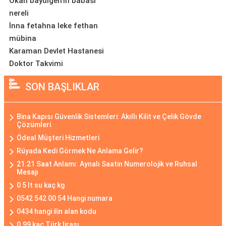
Okan bayülgen'in babası
nereli
İnna fetahna leke fethan
mübina
Karaman Devlet Hastanesi
Doktor Takvimi
SON BAŞLIKLAR
Bina Kapısı Güvenlik Sistemleri: Akıllı Kilit ve Çelik Gövde
Çözümleri
Ödeal Müşteri Hizmetleri
Rüyada Kedi Görmek Ne Anlama Gelir?
21:21 Saat Anlamı: Aynalı Saatin Numerolojik ve Ruhsal
Mesajı
0 5 lt su kaç kg
0542 542 00 54 Hangi numara
0434 hangi ilin alan kodu
0.99 kaç Türk lirası