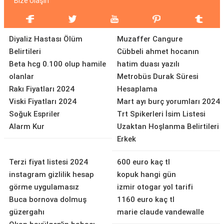
Bize Ulaşın
Diyaliz Hastası Ölüm
Muzaffer Cangure
Belirtileri
Cübbeli ahmet hocanın
Beta hcg 0.100 olup hamile
hatim duası yazılı
olanlar
Metrobüs Durak Süresi
Rakı Fiyatları 2024
Hesaplama
Viski Fiyatları 2024
Mart ayı burç yorumları 2024
Soğuk Espriler
Trt Spikerleri İsim Listesi
Alarm Kur
Uzaktan Hoşlanma Belirtileri
Erkek
Terzi fiyat listesi 2024
600 euro kaç tl
instagram gizlilik hesap
kopuk hangi gün
görme uygulamasız
izmir otogar yol tarifi
Buca bornova dolmuş
1160 euro kaç tl
güzergahı
marie claude vandewalle