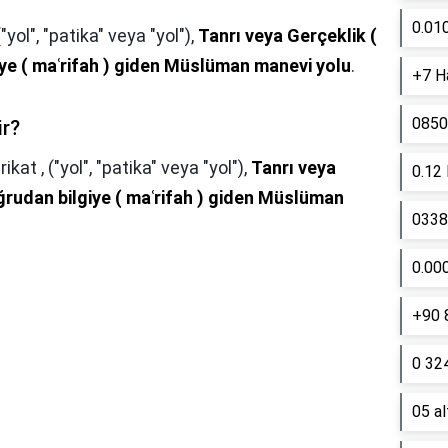
0.01
("yol", "patika" veya "yol"),
Tanrı veya Gerçeklik (
ye ( maʿrifah ) giden Müslüman manevi yolu
.
+7 Ha
0850
ir?
rikat , ("yol", "patika" veya "yol"),
Tanrı veya
0.12
ğrudan bilgiye ( maʿrifah ) giden Müslüman
0338 
0.00
+90 
0 324
05 a