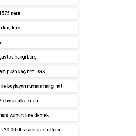
1575 nere
u kaç litre
e
ğustos hangi burç
ham puan kaç net DGS
ile başlayan numara hangi hat
25 hangi ülke kodu
mara yumurta ne demek
 220 00 00 aramak ücretli mi