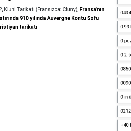
?,
Kluni Tarikatı (Fransızca: Cluny),
Fransa'nın
0434 
stırında 910 yılında Auvergne Kontu Sofu
istiyan tarikatı
.
0.99 
0 poz
0 2 t
0850
0090
0 ın 
0212
+40 