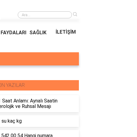
›
Ödeal Müşteri Hizmetleri
İLETİŞİM
FAYDALARI
SAĞLIK
ON YAZILAR
 Saat Anlamı: Aynalı Saatin
olojik ve Ruhsal Mesajı
t su kaç kg
 542 00 54 Hangi numara