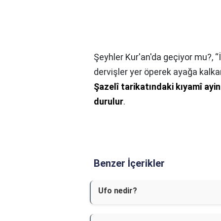
Şeyhler Kur'an'da geçiyor mu?,
“
dervişler yer öperek ayağa kalkar.
Şazelî tarikatındaki kıyamî ayin
durulur
.
Benzer İçerikler
Ufo nedir?