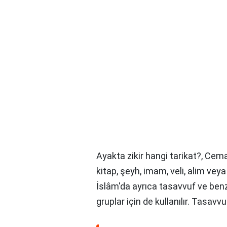
Ayakta zikir hangi tarikat?,
Cemaat ve
kitap, şeyh, imam, veli, alim veya
İslâm'da ayrıca tasavvuf ve benze
gruplar için de kullanılır. Tasav