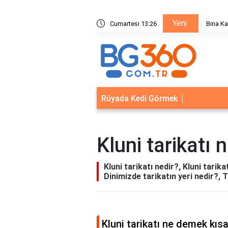
Yeni
ik Sistemleri: Akıllı Kilit ve Çelik Gövde Çözümleri
Cumartesi 13:26
Bina Ka
Rüyada Kedi Görmek
Kluni tarikatı 
Kluni tarikatı nedir?, Kluni tarik
Dinimizde tarikatın yeri nedir?, T
Kluni tarikatı ne demek kısa