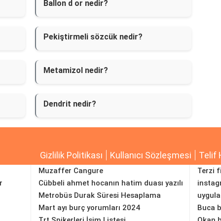
Ballon d or nedir?
Pekiştirmeli sözcük nedir?
Metamizol nedir?
Dendrit nedir?
Gizlilik Politikası
Kullanıcı Sözleşmesi
Telif 
Muzaffer Cangure
Terzi f
r
Cübbeli ahmet hocanın hatim duası yazılı
instag
Metrobüs Durak Süresi Hesaplama
uygul
Mart ayı burç yorumları 2024
Buca b
Trt Spikerleri İsim Listesi
Okan b