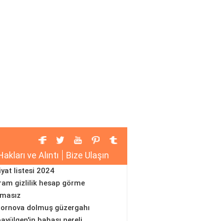
Hakları ve Alıntı
Bize Ulaşın
iyat listesi 2024
ram gizlilik hesap görme
amasız
ornova dolmuş güzergahı
ayülgen'in babası nereli