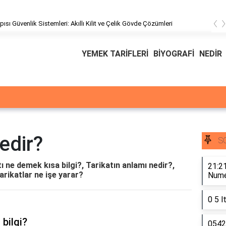
‹
pısı Güvenlik Sistemleri: Akıllı Kilit ve Çelik Gövde Çözümleri
YEMEK TARİFLERİ
BİYOGRAFİ
NEDİR
nedir?
S
atı ne demek kısa bilgi?, Tarikatın anlamı nedir?,
21:21
arikatlar ne işe yarar?
Numer
0 5 l
 bilgi?
0542