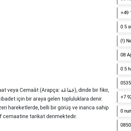
+49 
0 5 s
(!) N
08 A
0 5 
0535 
ya Cemaât (Arapça: جَمَاعَة), dinde bir fikir,
+7 9
 ibadet için bir araya gelen topluluklara denir.
ri hareketlerde, belli bir görüş ve inanca sahip
0 nu
vuf cemaatine tarikat denmektedir.
0850