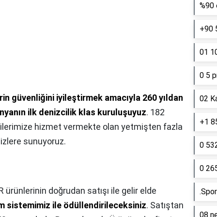
%90 e
+90 
01 10
0 5 p
in güvenliğini iyileştirmek amacıyla 260 yıldan
02 K
yanın ilk denizcilik klas kuruluşuyuz
. 182
+1 85
ilerimize hizmet vermekte olan yetmişten fazla
sizlere sunuyoruz.
0 53
0 26
R ürünlerinin doğrudan satışı ile gelir elde
.Spor
m sistemimiz ile ödüllendirileceksiniz
. Satıştan
08 ne