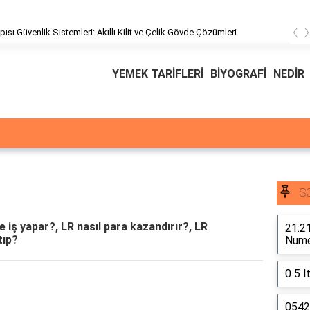
‹
pısı Güvenlik Sistemleri: Akıllı Kilit ve Çelik Gövde Çözümleri
YEMEK TARİFLERİ
BİYOGRAFİ
NEDİR
S
ne iş yapar?, LR nasıl para kazandırır?, LR
21:21
tıp?
Numer
0 5 l
0542