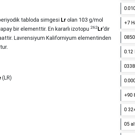
0.01
eriyodik tabloda simgesi
Lr
olan 103 g/mol
+7 Ha
262
yapay bir elementtir. En kararlı izotopu
Lr
'dir
0850
saattir. Lavrensiyum Kaliforniyum elementinden
tur.
0.12
0338 
e
(LR)
0.00
+90 
0 324
05 a