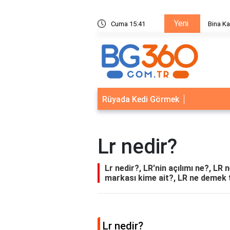
Yeni
ik Sistemleri: Akıllı Kilit ve Çelik Gövde Çözümleri
Cuma 15:41
Bina Ka
Rüyada Kedi Görmek
Lr nedir?
Lr nedir?, LR'nin açılımı ne?, LR 
markası kime ait?, LR ne demek 
Lr nedir?