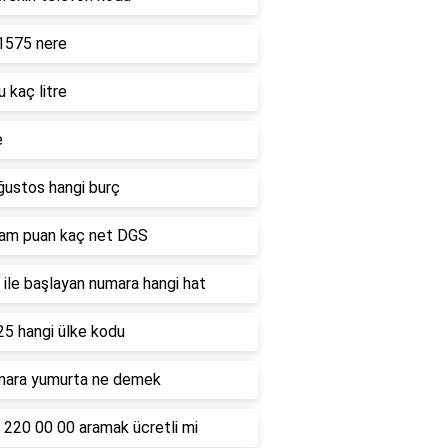
1575 nere
u kaç litre
e
ğustos hangi burç
ham puan kaç net DGS
ile başlayan numara hangi hat
25 hangi ülke kodu
mara yumurta ne demek
 220 00 00 aramak ücretli mi