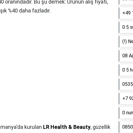
0 oranındadır. Bu şu demek: Ürünün alış fiyatı,
şık %40 daha fazladır.
+49 
0 5 s
(!) N
08 A
0 5 
0535 
+7 9
0 nu
Almanya'da kurulan
LR Health & Beauty
, güzellik
0850