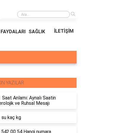
›
Ödeal Müşteri Hizmetleri
İLETİŞİM
FAYDALARI
SAĞLIK
ON YAZILAR
 Saat Anlamı: Aynalı Saatin
olojik ve Ruhsal Mesajı
t su kaç kg
 542 00 54 Hangi numara