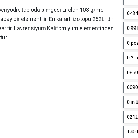
periyodik tabloda simgesi Lr olan 103 g/mol
0434 
apay bir elementtir. En kararlı izotopu 262Lr'dir
saattir. Lavrensiyum Kaliforniyum elementinden
0.99 
tur.
0 poz
0 2 t
0850
0090
0 ın 
0212
+40 