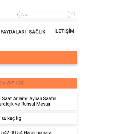
›
Ödeal Müşteri Hizmetleri
İLETİŞİM
FAYDALARI
SAĞLIK
ON YAZILAR
 Saat Anlamı: Aynalı Saatin
olojik ve Ruhsal Mesajı
t su kaç kg
 542 00 54 Hangi numara