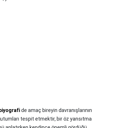
iyografi
de amaç bireyin davranışlarının
tutumları tespit etmektir, bir öz yansıtma
nü anlatırken kendince önemli gördüğü