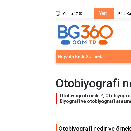
Yeni
ısı Güvenlik Sistemleri: Akıllı Kilit ve Çelik Gövde Çözümleri
Cuma 17:53
Rüyada Kedi Görmek
Otobiyografi n
Otobiyografi nedir?, Otobiyograf
Biyografi ve otobiyografi arasınd
Otobiyografi nedir ve örne