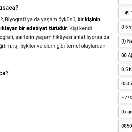
kısaca?
+49 
a?,
Biyografi ya da yaşam öyküsü,
bir kişinin
0 5 s
çıklayan bir edebiyat türüdür
. Kişi kendi
grafi, şairlerin yaşam hikâyesi anlatılıyorsa da
(!) N
itim, iş, ilişkiler ve ölüm gibi temel olaylardan
08 A
0 5 
aca?
0535 
+7 9
0 nu
0850