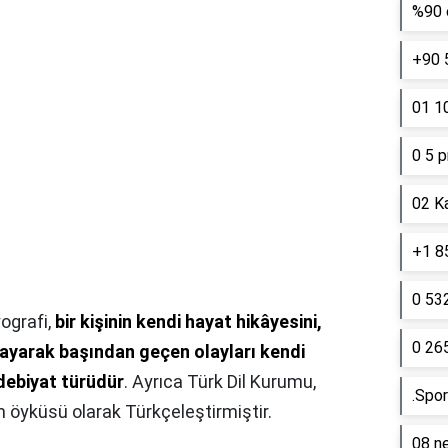
%90 e
+90 
01 10
0 5 p
02 K
+1 85
0 53
ografi,
bir kişinin kendi hayat hikâyesini,
0 26
layarak başından geçen olayları kendi
edebiyat türüdür
. Ayrıca Türk Dil Kurumu,
.Spor
 öyküsü olarak Türkçeleştirmiştir.
08 ne