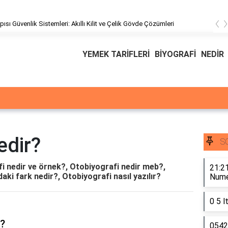
‹
Ödeal Müşteri Hizmetleri
YEMEK TARİFLERİ
BİYOGRAFİ
NEDİR
edir?
S
i nedir ve örnek?, Otobiyografi nedir meb?,
21:21
aki fark nedir?, Otobiyografi nasıl yazılır?
Numer
0 5 l
k?
0542