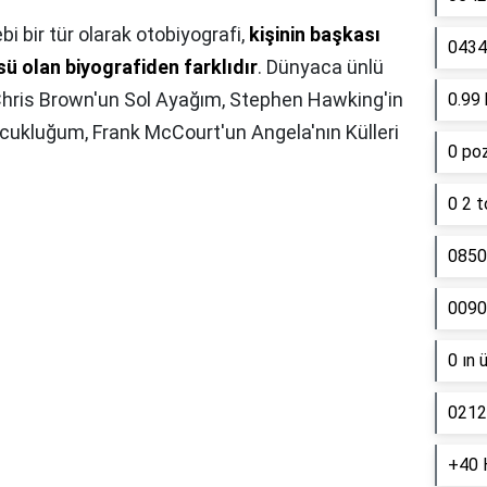
bi bir tür olarak otobiyografi,
kişinin başkası
0434 
ü olan biyografiden farklıdır
. Dünyaca ünlü
 Chris Brown'un Sol Ayağım, Stephen Hawking'in
0.99 
ocukluğum, Frank McCourt'un Angela'nın Külleri
0 poz
0 2 t
0850
0090
0 ın 
0212
+40 