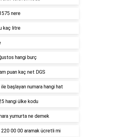
1575 nere
u kaç litre
e
ğustos hangi burç
ham puan kaç net DGS
ile başlayan numara hangi hat
25 hangi ülke kodu
mara yumurta ne demek
 220 00 00 aramak ücretli mi