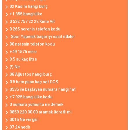
02 Kasım hangi burç
+1 855 hangi ülke
0 532 757 22 22 Kime Ait
0 265 nerenin telefon kodu
.Spor Yapmak başarıyı nasıl etkiler
08 nerenin telefon kodu
+49 1575 nere
0 5 su kaç litre
(!) Ne
08 Ağustos hangi burç
0 5 ham puan kaç net DGS
0535 ile başlayan numara hangi hat
+7 925 hangi ülke kodu
0 numara yumurta ne demek
0850 220 00 00 aramak ücretli mi
0015 Ne vergisi
07 24 nedir