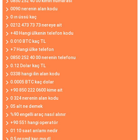
0850 252 40 00 kimin numarası
0090 nerenin alan kodu
0 ın üssü kaç
0212 473 73 73 nereye ait
+40 Hangi ülkenin telefon kodu
0.010 BTC kaç TL
+7 Hangi ülke telefon
0850 252 40 00 nerenin telefonu
0.12 Dolar kaç TL
0338 hangi ilin alan kodu
0.0005 BTC kaç dolar
+90 850 222 0600 kime ait
0 324 nerenin alan kodu
05 alt ne demek
%90 engelli araç nasıl alınır
+90 551 hangi operatör
01 10 saat anlamı nedir
0 5 promil kaç mg dl