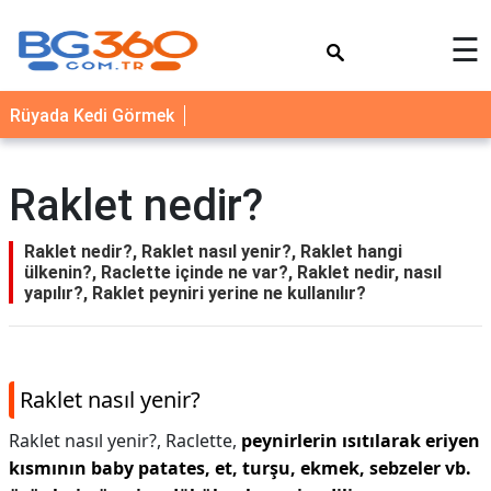
×
☰
YEMEK
Rüyada Kedi Görmek
TARİFLERİ
BİYOGRAFİ
Raklet nedir?
NEDİR
FAYDALARI
Raklet nedir?, Raklet nasıl yenir?, Raklet hangi
ülkenin?, Raclette içinde ne var?, Raklet nedir, nasıl
SAĞLIK
yapılır?, Raklet peyniri yerine ne kullanılır?
İLETİŞİM
Raklet nasıl yenir?
Raklet nasıl yenir?,
Raclette,
peynirlerin ısıtılarak eriyen
kısmının baby patates, et, turşu, ekmek, sebzeler vb.