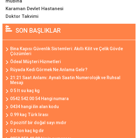
mübina
Karaman Devlet Hastanesi
Doktor Takvimi
SON BAŞLIKLAR
Bina Kapısı Güvenlik Sistemleri: Akıllı Kilit ve Çelik Gövde
Çözümleri
Ödeal Müşteri Hizmetleri
Rüyada Kedi Görmek Ne Anlama Gelir?
21:21 Saat Anlamı: Aynalı Saatin Numerolojik ve Ruhsal
Mesajı
0 5 lt su kaç kg
0542 542 00 54 Hangi numara
0434 hangi ilin alan kodu
0.99 kaç Türk lirası
0 pozitif bir doğal sayı mıdır
0 2 ton kaç kg dir