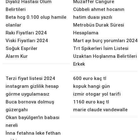
Diyaliz Hastası Ölüm
Muzaffer Cangure
Belirtileri
Cübbeli ahmet hocanın
Beta hcg 0.100 olup hamile
hatim duası yazılı
olanlar
Metrobüs Durak Süresi
Rakı Fiyatları 2024
Hesaplama
Viski Fiyatları 2024
Mart ayı burç yorumları 2024
Soğuk Espriler
Trt Spikerleri İsim Listesi
Alarm Kur
Uzaktan Hoşlanma Belirtileri
Erkek
Terzi fiyat listesi 2024
600 euro kaç tl
instagram gizlilik hesap
kopuk hangi gün
görme uygulamasız
izmir otogar yol tarifi
Buca bornova dolmuş
1160 euro kaç tl
güzergahı
marie claude vandewalle
Okan bayülgen'in babası
nereli
İnna fetahna leke fethan