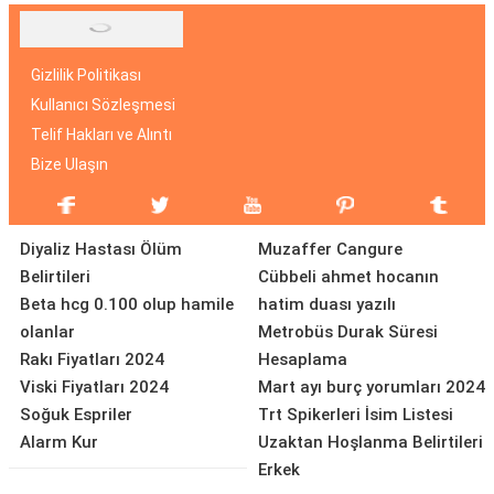
Gizlilik Politikası
Kullanıcı Sözleşmesi
Telif Hakları ve Alıntı
Bize Ulaşın
Diyaliz Hastası Ölüm
Muzaffer Cangure
Belirtileri
Cübbeli ahmet hocanın
Beta hcg 0.100 olup hamile
hatim duası yazılı
olanlar
Metrobüs Durak Süresi
Rakı Fiyatları 2024
Hesaplama
Viski Fiyatları 2024
Mart ayı burç yorumları 2024
Soğuk Espriler
Trt Spikerleri İsim Listesi
Alarm Kur
Uzaktan Hoşlanma Belirtileri
Erkek