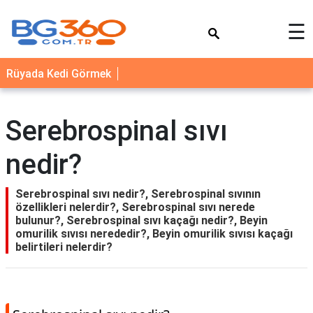
×
☰
YEMEK
Rüyada Kedi Görmek
TARİFLERİ
BİYOGRAFİ
Serebrospinal sıvı
NEDİR
nedir?
FAYDALARI
SAĞLIK
Serebrospinal sıvı nedir?, Serebrospinal sıvının
özellikleri nelerdir?, Serebrospinal sıvı nerede
İLETİŞİM
bulunur?, Serebrospinal sıvı kaçağı nedir?, Beyin
omurilik sıvısı nerededir?, Beyin omurilik sıvısı kaçağı
belirtileri nelerdir?