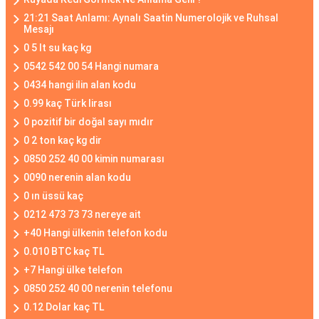
21:21 Saat Anlamı: Aynalı Saatin Numerolojik ve Ruhsal
Mesajı
0 5 lt su kaç kg
0542 542 00 54 Hangi numara
0434 hangi ilin alan kodu
0.99 kaç Türk lirası
0 pozitif bir doğal sayı mıdır
0 2 ton kaç kg dir
0850 252 40 00 kimin numarası
0090 nerenin alan kodu
0 ın üssü kaç
0212 473 73 73 nereye ait
+40 Hangi ülkenin telefon kodu
0.010 BTC kaç TL
+7 Hangi ülke telefon
0850 252 40 00 nerenin telefonu
0.12 Dolar kaç TL