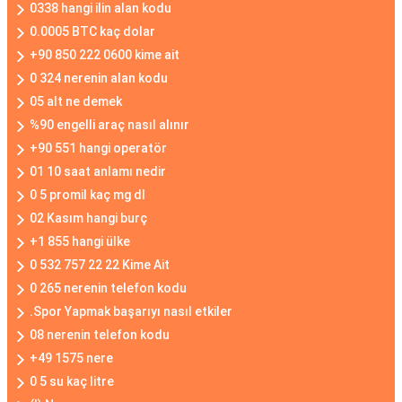
0338 hangi ilin alan kodu
0.0005 BTC kaç dolar
+90 850 222 0600 kime ait
0 324 nerenin alan kodu
05 alt ne demek
%90 engelli araç nasıl alınır
+90 551 hangi operatör
01 10 saat anlamı nedir
0 5 promil kaç mg dl
02 Kasım hangi burç
+1 855 hangi ülke
0 532 757 22 22 Kime Ait
0 265 nerenin telefon kodu
.Spor Yapmak başarıyı nasıl etkiler
08 nerenin telefon kodu
+49 1575 nere
0 5 su kaç litre