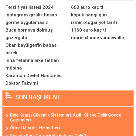
Terzi fiyat listesi 2024
600 euro kaç tl
instagram gizlilik hesap
kopuk hangi gün
görme uygulamasız
izmir otogar yol tarifi
Buca bornova dolmuş
1160 euro kaç tl
güzergahı
marie claude vandewalle
Okan bayülgen'in babası
nereli
İnna fetahna leke fethan
mübina
Karaman Devlet Hastanesi
Doktor Takvimi
SON BAŞLIKLAR
Bina Kapısı Güvenlik Sistemleri: Akıllı Kilit ve Çelik Gövde
Çözümleri
Ödeal Müşteri Hizmetleri
Rüyada Kedi Görmek Ne Anlama Gelir?