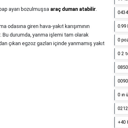
ubap ayarı bozulmuşsa
araç duman atabilir
.
0434 
a odasına giren hava-yakıt karışımının
0.99 
r. Bu durumda, yanma işlemi tam olarak
0 poz
n çıkan egzoz gazları içinde yanmamış yakıt
0 2 t
0850
0090
0 ın 
0212
+40 