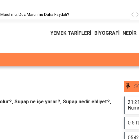
‹
k Marul mu, Düz Marul mu Daha Faydalı?
YEMEK TARİFLERİ
BİYOGRAFİ
NEDİR
S
lur?, Supap ne işe yarar?, Supap nedir ehliyet?,
21:21
Numer
0 5 l
0542