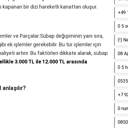
 kapanan bir dizi hareketli kanattan oluşur.
+49 
0 5 s
lemler ve Parçalar:Sübap değişiminin yanı sıra,
(!) N
 ek işlemler gerekebilir. Bu tür işlemler için
iyeti artırır. Bu faktörleri dikkate alarak, sübap
08 A
llikle 3.000 TL ile 12.000 TL arasında
0 5 
0535 
 anlaşılır?
+7 9
0 nu
0850