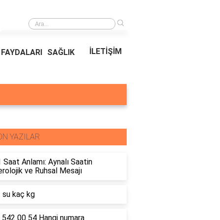
›
Kıvırcık Marul mu, Düz Marul mu Daha Faydalı?
İLETİŞİM
FAYDALARI
SAĞLIK
ON YAZILAR
 Saat Anlamı: Aynalı Saatin
olojik ve Ruhsal Mesajı
t su kaç kg
 542 00 54 Hangi numara