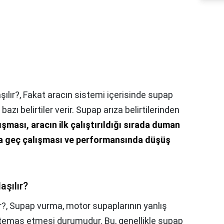
şılır?,
Fakat aracın sistemi içerisinde supap
zı belirtiler verir. Supap arıza belirtilerinden
şması, aracın ilk çalıştırıldığı sırada duman
a geç çalışması ve performansında düşüş
aşılır?
r?,
Supap vurma, motor supaplarının yanlış
temas etmesi durumudur. Bu, genellikle supap