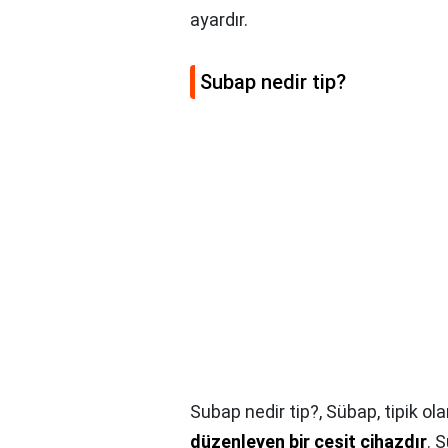
ayardır.
Subap nedir tip?
Subap nedir tip?,
Sübap, tipik ol
düzenleyen bir çeşit cihazdır
. 