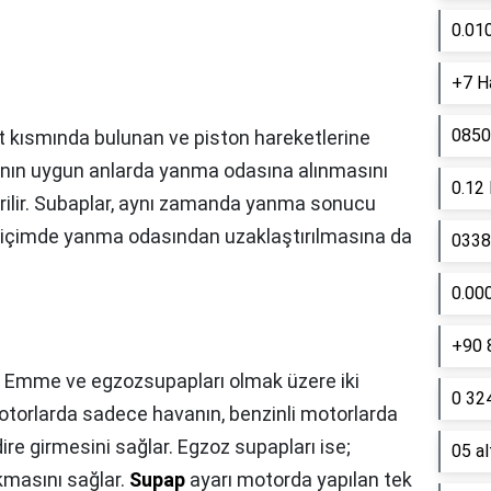
0.01
+7 Ha
0850
 kısmında bulunan ve piston hareketlerine
mının uygun anlarda yanma odasına alınmasını
0.12
rilir. Subaplar, aynı zamanda yanma sonucu
 biçimde yanma odasından uzaklaştırılmasına da
0338 
0.00
+90 
: Emme ve egzozsupapları olmak üzere iki
0 324
motorlarda sadece havanın, benzinli motorlarda
dire girmesini sağlar. Egzoz supapları ise;
05 a
ıkmasını sağlar.
Supap
ayarı motorda yapılan tek