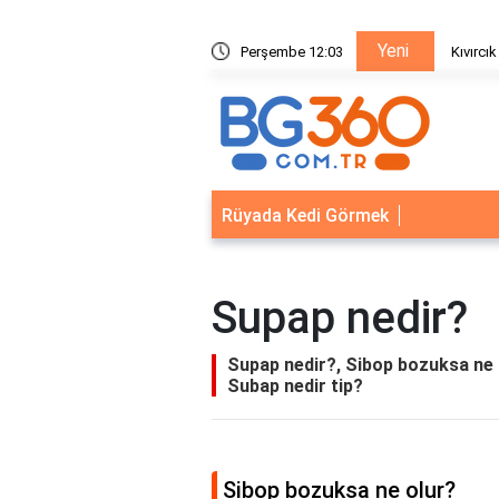
Yeni
, Düz Marul mu Daha Faydalı?
Perşembe 12:03
Kıvırcı
Rüyada Kedi Görmek
Supap nedir?
Supap nedir?, Sibop bozuksa ne o
Subap nedir tip?
Sibop bozuksa ne olur?