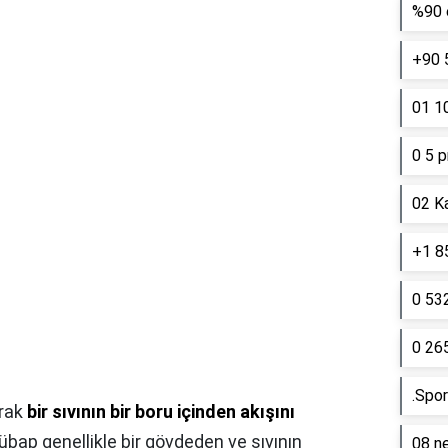
%90 e
+90 
01 10
0 5 p
02 K
+1 85
0 53
0 26
.Spor
arak
bir sıvının bir boru içinden akışını
Sübap genellikle bir gövdeden ve sıvının
08 ne