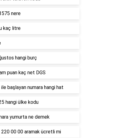
1575 nere
u kaç litre
e
ğustos hangi burç
ham puan kaç net DGS
ile başlayan numara hangi hat
25 hangi ülke kodu
mara yumurta ne demek
 220 00 00 aramak ücretli mi