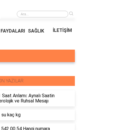
›
Ödeal Müşteri Hizmetleri
İLETİŞİM
FAYDALARI
SAĞLIK
ON YAZILAR
 Saat Anlamı: Aynalı Saatin
olojik ve Ruhsal Mesajı
t su kaç kg
 542 00 54 Hangi numara