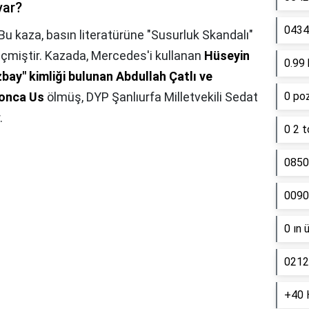
var?
0434 
Bu kaza, basın literatürüne "Susurluk Skandalı"
eçmiştir. Kazada, Mercedes'i kullanan
Hüseyin
0.99 
y" kimliği bulunan Abdullah Çatlı ve
Gonca Us
ölmüş, DYP Şanlıurfa Milletvekili Sedat
0 poz
.
0 2 t
0850
0090
0 ın 
0212
+40 