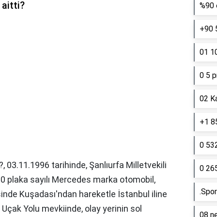
aitti?
%90 e
+90 
01 10
0 5 p
02 K
+1 85
0 53
?,
03.11.1996 tarihinde, Şanlıurfa Milletvekili
0 26
00 plaka sayılı Mercedes marka otomobil,
.Spor
nde Kuşadası'ndan hareketle İstanbul iline
i Uçak Yolu mevkiinde, olay yerinin sol
08 ne