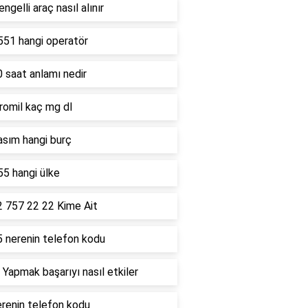
ngelli araç nasıl alınır
551 hangi operatör
 saat anlamı nedir
romil kaç mg dl
asım hangi burç
5 hangi ülke
2 757 22 22 Kime Ait
5 nerenin telefon kodu
 Yapmak başarıyı nasıl etkiler
renin telefon kodu