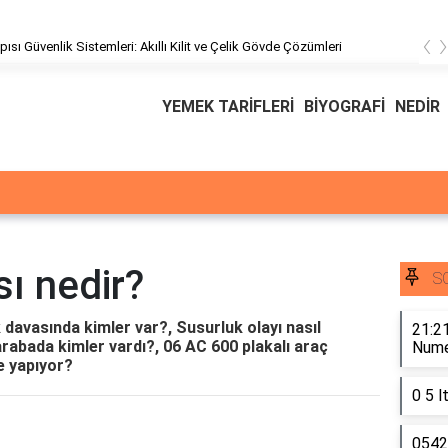
‹
Ödeal Müşteri Hizmetleri
YEMEK TARİFLERİ
BİYOGRAFİ
NEDİR
ı nedir?
S
 davasında kimler var?, Susurluk olayı nasıl
21:21
arabada kimler vardı?, 06 AC 600 plakalı araç
Numer
e yapıyor?
0 5 l
0542