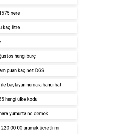
1575 nere
u kaç litre
e
ğustos hangi burç
ham puan kaç net DGS
ile başlayan numara hangi hat
25 hangi ülke kodu
mara yumurta ne demek
 220 00 00 aramak ücretli mi