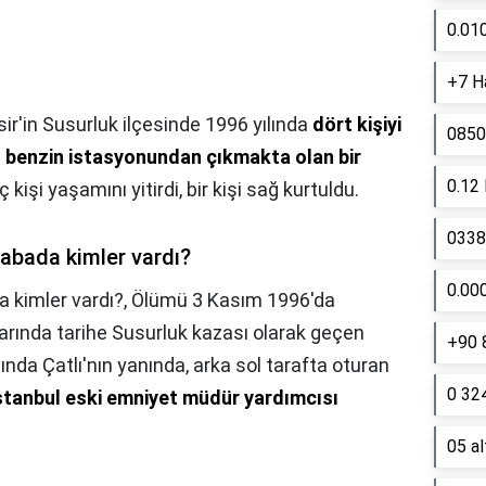
0.01
+7 Ha
sir'in Susurluk ilçesinde 1996 yılında
dört kişiyi
0850
 benzin istasyonundan çıkmakta olan bir
0.12
 kişi yaşamını yitirdi, bir kişi sağ kurtuldu.
0338 
rabada kimler vardı?
0.00
a kimler vardı?,
Ölümü 3 Kasım 1996'da
nlarında tarihe Susurluk kazası olarak geçen
+90 
ında Çatlı'nın yanında, arka sol tarafta oturan
0 324
stanbul eski emniyet müdür yardımcısı
05 a