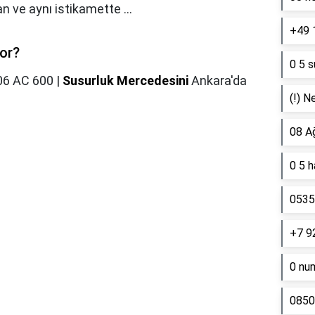
n ve aynı istikamette ...
+49 
or?
0 5 s
06 AC 600 |
Susurluk Mercedesini
Ankara'da
(!) N
08 A
0 5 
0535 
+7 9
0 nu
0850