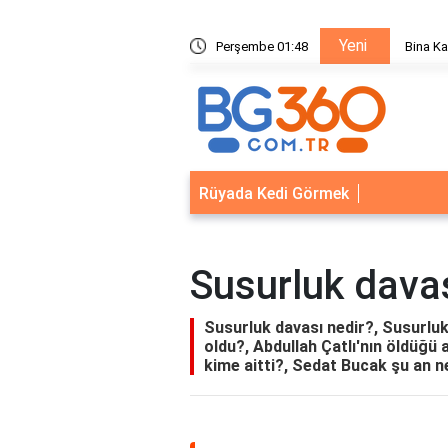
Yeni
a Kapısı Güvenlik Sistemleri: Akıllı Kilit ve Çelik Gövde Çözümleri
Perşembe 01:48
Rüyada Kedi Görmek
Susurluk davas
Susurluk davası nedir?, Susurluk
oldu?, Abdullah Çatlı'nın öldüğü 
kime aitti?, Sedat Bucak şu an n