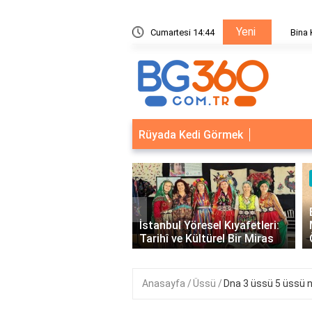
Yeni
ik Sistemleri: Akıllı Kilit ve Çelik Gövde Çözümleri
Cumartesi 14:44
Bina Ka
Rüyada Kedi Görmek
Üssü
‹
E Üssünün İntegrali
arul
İstanbul Yöresel Kıyafetleri:
Matematiksel Çözü
Tarihî ve Kültürel Bir Miras
Örnekler
Anasayfa
Üssü
Dna 3 üssü 5 üssü n