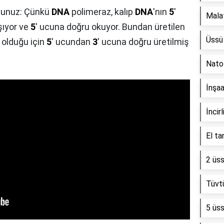
sunuz: Çünkü
DNA
polimeraz, kalıp
DNA
'nın
5
'
Mala
şıyor ve
5
' ucuna doğru okuyor. Bundan üretilen
Üssü 
ı olduğu için
5
' ucundan
3
' ucuna doğru üretilmiş
Nato 
İnşa
İncir
El ta
2 üss
Tüvtü
5 üss