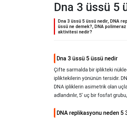
Dna 3 üssü 5 
Dna 3 üssü 5 üssü nedir, DNA rep
üssü ne demek?, DNA polimeraz 3
aktivitesi nedir?
Dna 3 üssü 5 üssü nedir
Çifte sarmalda bir iplikteki nükl
ipliktekilerin yönünün tersidir. D
DNA ipliklerin asimetrik olan uçla
adlandırılır, 5' uç bir fosfat grubu
DNA replikasyonu neden 5 3