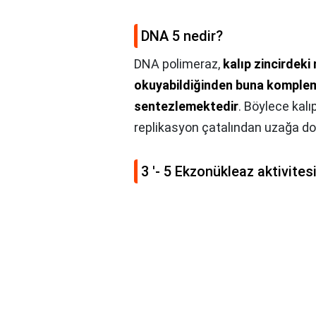
DNA 5 nedir?
DNA polimeraz,
kalıp zincirdeki
okuyabildiğinden buna kompleme
sentezlemektedir
. Böylece kalı
replikasyon çatalından uzağa doğru
3 '- 5 Ekzonükleaz aktivites