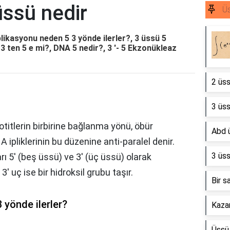
üssü nedir
Ü
likasyonu neden 5 3 yönde ilerler?, 3 üssü 5
 ten 5 e mi?, DNA 5 nedir?, 3 '- 5 Ekzonükleaz
2 üs
3 üss
eotitlerin birbirine bağlanma yönü, öbür
Abd ü
NA ipliklerinin bu düzenine anti-paralel denir.
3 üs
rı 5' (beş üssü) ve 3' (üç üssü) olarak
, 3' uç ise bir hidroksil grubu taşır.
Bir s
 yönde ilerler?
Kazan
Üssü