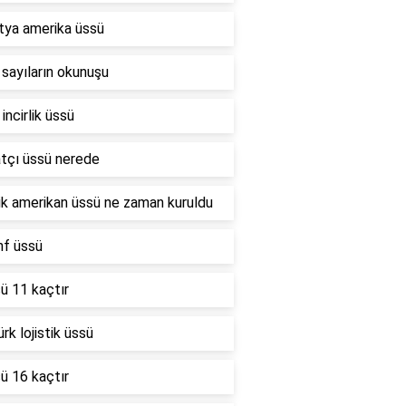
tya amerika üssü
sayıların okunuşu
incirlik üssü
atçı üssü nerede
lik amerikan üssü ne zaman kuruldu
nf üssü
ü 11 kaçtır
rk lojistik üssü
ü 16 kaçtır