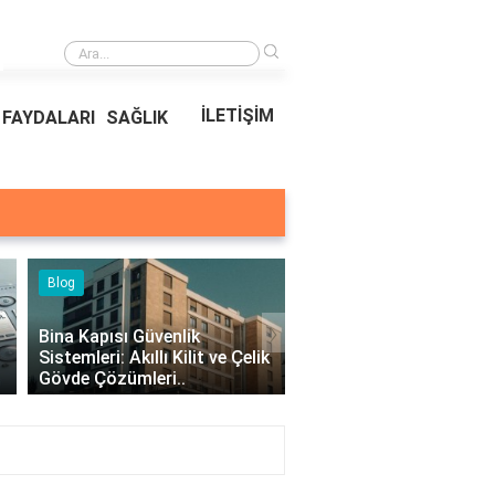
›
Bina Kapısı Güvenlik Sistemleri: Akıllı Kilit ve Çelik Gövde Çözümleri
İLETİŞİM
FAYDALARI
SAĞLIK
›
venlik
lı Kilit ve Çelik
Kıvırcık Marul mu, Düz Marul
İstanbul 
ri..
mu Daha Faydalı?
Tarihî ve