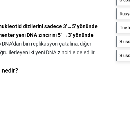
Rusy
 nukleotid dizilerini sadece 3'→5' yönünde
Tüvtü
nter yeni DNA zincirini 5' →3' yönünde
8 üss
p DNA'dan biri replikasyon çatalına, diğeri
 ilerleyen iki yeni DNA zinciri elde edilir.
8 üss
i nedir?