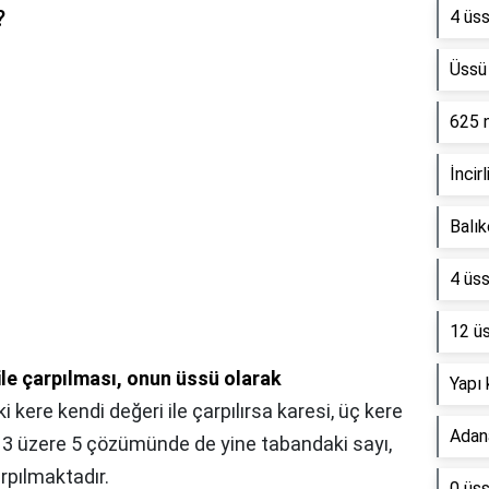
?
4 üss
Üssü 
625 
İncir
Balık
4 üss
12 ü
 ile çarpılması, onun üssü olarak
Yapı 
iki kere kendi değeri ile çarpılırsa karesi, üç kere
Adana
r. 3 üzere 5 çözümünde de yine tabandaki sayı,
rpılmaktadır.
0 üss