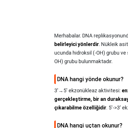
Merhabalar. DNA replikasyonunda 
belirleyici yönlerdir
. Nükleik as
ucunda hidroksil (-OH) grubu ve ş
OH) grubu bulunmaktadır.
DNA hangi yönde okunur?
3'→5' ekzonükleaz aktivitesi:
en
gerçekleştirme, bir an duraksayı
çıkarabilme özelliğidir
. 5'->3' e
DNA hangi uçtan okunur?