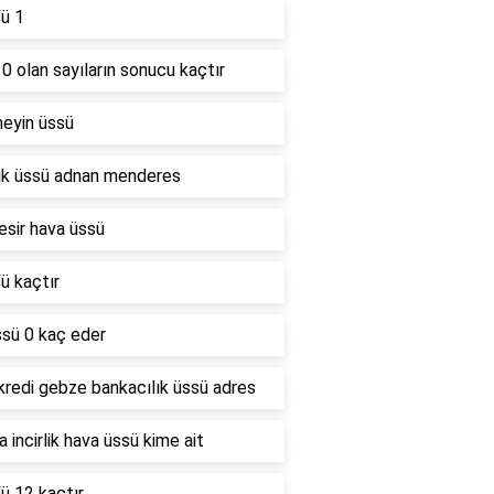
ü 1
0 olan sayıların sonucu kaçtır
neyin üssü
lik üssü adnan menderes
esir hava üssü
ü kaçtır
ssü 0 kaç eder
kredi gebze bankacılık üssü adres
 incirlik hava üssü kime ait
ü 12 kaçtır