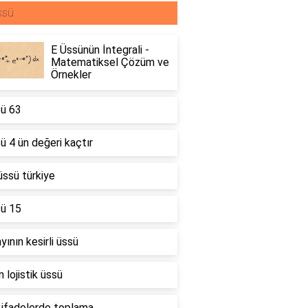
ssü
E Üssünün İntegrali -
Matematiksel Çözüm ve
Örnekler
sü 63
ü 4 ün değeri kaçtır
ssü türkiye
sü 15
ayının kesirli üssü
 lojistik üssü
 ifadelerde toplama