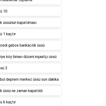
sü 10
lik üssünün kapatılması
ü 1 kaçtır
kredi gebze bankacılık üssü
iye köy binası düzeni inşaatçı üssü
ssü 3
nbul deprem merkez üssü son dakika
lik üssü ne zaman kapatıldı
ü 6 kaçtır