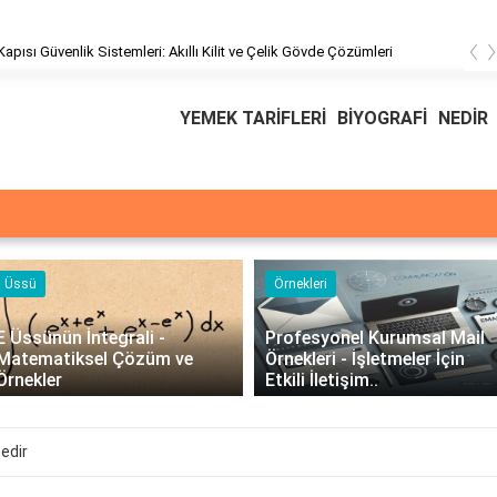
‹
pısı Güvenlik Sistemleri: Akıllı Kilit ve Çelik Gövde Çözümleri
YEMEK TARİFLERİ
BİYOGRAFİ
NEDİR
Örnekleri
Blog
 -
Profesyonel Kurumsal Mail
Bina Kapısı Gü
m ve
Örnekleri - İşletmeler İçin
Sistemleri: Akıl
Etkili İletişim..
Gövde Çözümle
edir