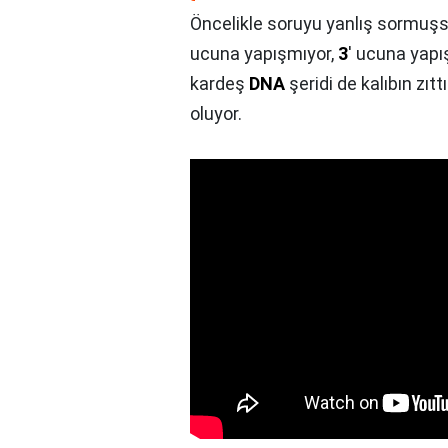
Öncelikle soruyu yanlış sormuş
ucuna yapışmıyor,
3
' ucuna yapı
kardeş
DNA
şeridi de kalıbın zıtt
oluyor.