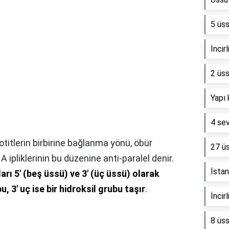
5 üs
İncir
2 üss
Yapı 
4 sev
eotitlerin birbirine bağlanma yönü, öbür
27 ü
NA ipliklerinin bu düzenine anti-paralel denir.
İsta
arı 5' (beş üssü) ve 3' (üç üssü) olarak
bu, 3' uç ise bir hidroksil grubu taşır
.
İncir
8 üss