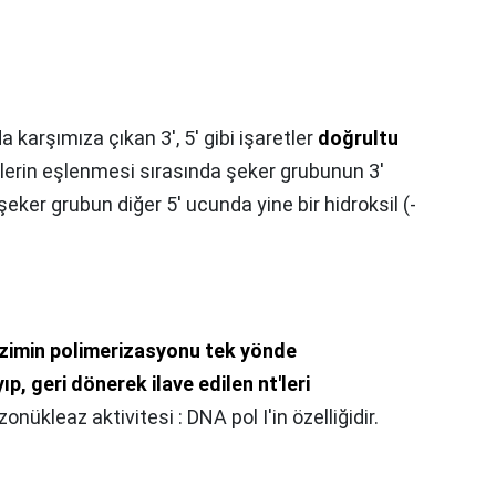
karşımıza çıkan 3', 5' gibi işaretler
doğrultu
itlerin eşlenmesi sırasında şeker grubunun 3'
eker grubun diğer 5' ucunda yine bir hidroksil (-
zimin polimerizasyonu tek yönde
p, geri dönerek ilave edilen nt'leri
kzonükleaz aktivitesi : DNA pol I'in özelliğidir.