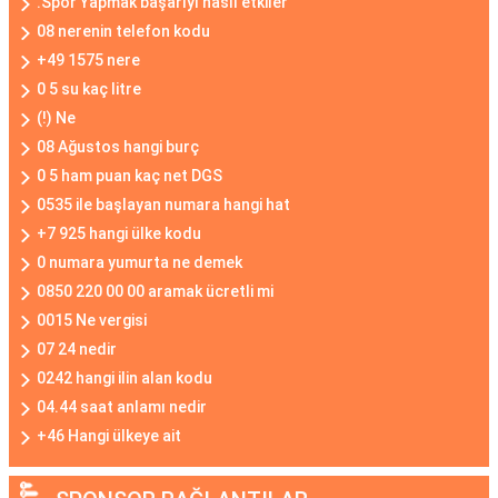
.Spor Yapmak başarıyı nasıl etkiler
08 nerenin telefon kodu
+49 1575 nere
0 5 su kaç litre
(!) Ne
08 Ağustos hangi burç
0 5 ham puan kaç net DGS
0535 ile başlayan numara hangi hat
+7 925 hangi ülke kodu
0 numara yumurta ne demek
0850 220 00 00 aramak ücretli mi
0015 Ne vergisi
07 24 nedir
0242 hangi ilin alan kodu
04.44 saat anlamı nedir
+46 Hangi ülkeye ait