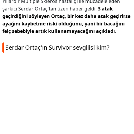
Yıllardır Multiple Skleros hastalığı ile mücadele eden
şarkıcı Serdar Ortaç'tan üzen haber geldi.
3 atak
geçirdiğini söyleyen Ortaç, bir kez daha atak geçirirse
ayağını kaybetme riski olduğunu, yani bir bacağını
felç sebebiyle artık kullanamayacağını açıkladı
.
Serdar Ortaç'ın Survivor sevgilisi kim?