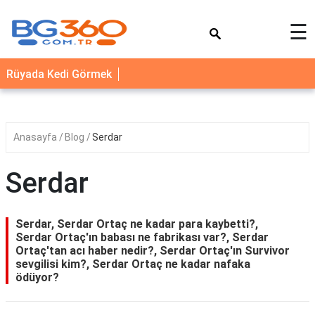
×
☰
YEMEK
Rüyada Kedi Görmek
TARİFLERİ
BİYOGRAFİ
NEDİR
Anasayfa
Blog
Serdar
FAYDALARI
Serdar
SAĞLIK
İLETİŞİM
Serdar, Serdar Ortaç ne kadar para kaybetti?,
Serdar Ortaç'ın babası ne fabrikası var?, Serdar
Ortaç'tan acı haber nedir?, Serdar Ortaç'ın Survivor
sevgilisi kim?, Serdar Ortaç ne kadar nafaka
ödüyor?