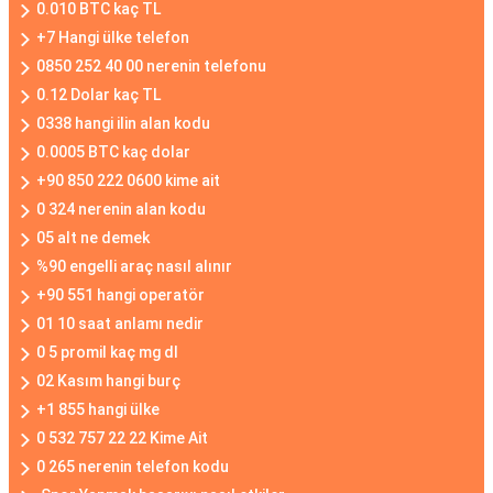
0.010 BTC kaç TL
+7 Hangi ülke telefon
0850 252 40 00 nerenin telefonu
0.12 Dolar kaç TL
0338 hangi ilin alan kodu
0.0005 BTC kaç dolar
+90 850 222 0600 kime ait
0 324 nerenin alan kodu
05 alt ne demek
%90 engelli araç nasıl alınır
+90 551 hangi operatör
01 10 saat anlamı nedir
0 5 promil kaç mg dl
02 Kasım hangi burç
+1 855 hangi ülke
0 532 757 22 22 Kime Ait
0 265 nerenin telefon kodu