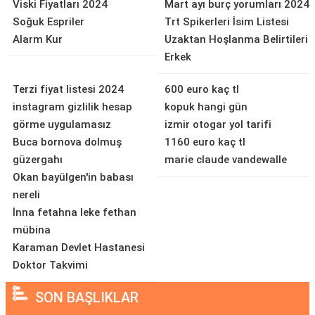
Viski Fiyatları 2024
Mart ayı burç yorumları 2024
Soğuk Espriler
Trt Spikerleri İsim Listesi
Alarm Kur
Uzaktan Hoşlanma Belirtileri
Erkek
Terzi fiyat listesi 2024
600 euro kaç tl
instagram gizlilik hesap
kopuk hangi gün
görme uygulamasız
izmir otogar yol tarifi
Buca bornova dolmuş
1160 euro kaç tl
güzergahı
marie claude vandewalle
Okan bayülgen'in babası
nereli
İnna fetahna leke fethan
mübina
Karaman Devlet Hastanesi
Doktor Takvimi
SON BAŞLIKLAR