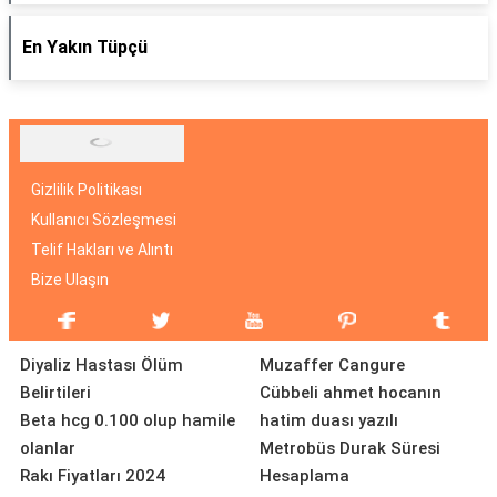
En Yakın Tüpçü
Gizlilik Politikası
Kullanıcı Sözleşmesi
Telif Hakları ve Alıntı
Bize Ulaşın
Diyaliz Hastası Ölüm
Muzaffer Cangure
Belirtileri
Cübbeli ahmet hocanın
Beta hcg 0.100 olup hamile
hatim duası yazılı
olanlar
Metrobüs Durak Süresi
Rakı Fiyatları 2024
Hesaplama