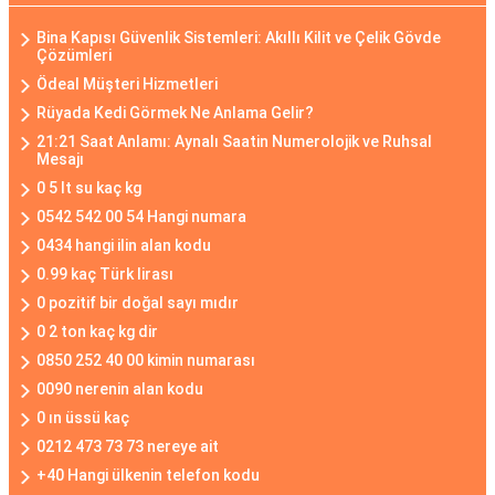
Bina Kapısı Güvenlik Sistemleri: Akıllı Kilit ve Çelik Gövde
Çözümleri
Ödeal Müşteri Hizmetleri
Rüyada Kedi Görmek Ne Anlama Gelir?
21:21 Saat Anlamı: Aynalı Saatin Numerolojik ve Ruhsal
Mesajı
0 5 lt su kaç kg
0542 542 00 54 Hangi numara
0434 hangi ilin alan kodu
0.99 kaç Türk lirası
0 pozitif bir doğal sayı mıdır
0 2 ton kaç kg dir
0850 252 40 00 kimin numarası
0090 nerenin alan kodu
0 ın üssü kaç
0212 473 73 73 nereye ait
+40 Hangi ülkenin telefon kodu