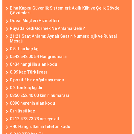
Bina Kapısı Güvenlik Sistemleri: Akıllı Kilit ve Çelik Gövde
Çözümleri
Ödeal Müşteri Hizmetleri
Rüyada Kedi Görmek Ne Anlama Gelir?
21:21 Saat Anlamı: Aynalı Saatin Numerolojik ve Ruhsal
Mesajı
0 5 lt su kaç kg
0542 542 00 54 Hangi numara
0434 hangi ilin alan kodu
0.99 kaç Türk lirası
0 pozitif bir doğal sayı mıdır
0 2 ton kaç kg dir
0850 252 40 00 kimin numarası
0090 nerenin alan kodu
0 ın üssü kaç
0212 473 73 73 nereye ait
+40 Hangi ülkenin telefon kodu