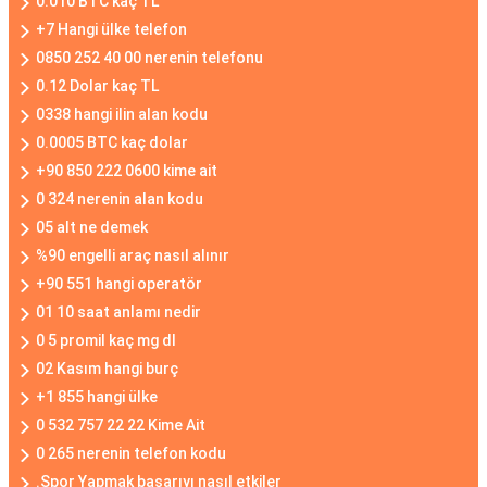
0.010 BTC kaç TL
+7 Hangi ülke telefon
0850 252 40 00 nerenin telefonu
0.12 Dolar kaç TL
0338 hangi ilin alan kodu
0.0005 BTC kaç dolar
+90 850 222 0600 kime ait
0 324 nerenin alan kodu
05 alt ne demek
%90 engelli araç nasıl alınır
+90 551 hangi operatör
01 10 saat anlamı nedir
0 5 promil kaç mg dl
02 Kasım hangi burç
+1 855 hangi ülke
0 532 757 22 22 Kime Ait
0 265 nerenin telefon kodu
.Spor Yapmak başarıyı nasıl etkiler