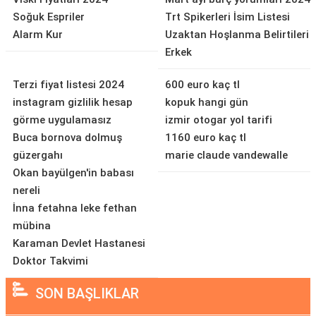
Soğuk Espriler
Trt Spikerleri İsim Listesi
Alarm Kur
Uzaktan Hoşlanma Belirtileri
Erkek
Terzi fiyat listesi 2024
600 euro kaç tl
instagram gizlilik hesap
kopuk hangi gün
görme uygulamasız
izmir otogar yol tarifi
Buca bornova dolmuş
1160 euro kaç tl
güzergahı
marie claude vandewalle
Okan bayülgen'in babası
nereli
İnna fetahna leke fethan
mübina
Karaman Devlet Hastanesi
Doktor Takvimi
SON BAŞLIKLAR