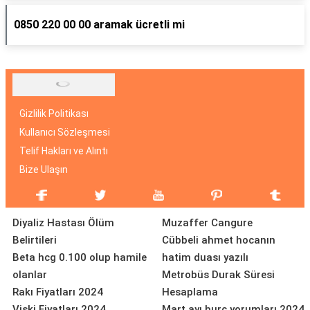
0850 220 00 00 aramak ücretli mi
Gizlilik Politikası
Kullanıcı Sözleşmesi
Telif Hakları ve Alıntı
Bize Ulaşın
Diyaliz Hastası Ölüm
Muzaffer Cangure
Belirtileri
Cübbeli ahmet hocanın
Beta hcg 0.100 olup hamile
hatim duası yazılı
olanlar
Metrobüs Durak Süresi
Rakı Fiyatları 2024
Hesaplama
Viski Fiyatları 2024
Mart ayı burç yorumları 2024