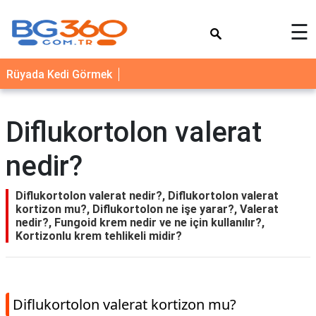
×
☰
YEMEK
Rüyada Kedi Görmek
TARİFLERİ
BİYOGRAFİ
Diflukortolon valerat
NEDİR
nedir?
FAYDALARI
SAĞLIK
Diflukortolon valerat nedir?, Diflukortolon valerat
kortizon mu?, Diflukortolon ne işe yarar?, Valerat
İLETİŞİM
nedir?, Fungoid krem nedir ve ne için kullanılır?,
Kortizonlu krem tehlikeli midir?
Diflukortolon valerat kortizon mu?