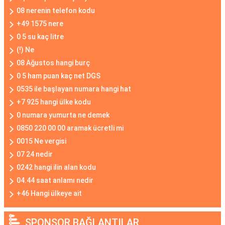
08 nerenin telefon kodu
+49 1575 nere
0 5 su kaç litre
(!) Ne
08 Ağustos hangi burç
0 5 ham puan kaç net DGS
0535 ile başlayan numara hangi hat
+7 925 hangi ülke kodu
0 numara yumurta ne demek
0850 220 00 00 aramak ücretli mi
0015 Ne vergisi
07 24 nedir
0242 hangi ilin alan kodu
04.44 saat anlamı nedir
+46 Hangi ülkeye ait
SPONSOR BAĞLANTILAR