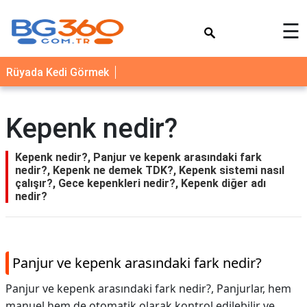
×
☰
YEMEK
Rüyada Kedi Görmek
TARİFLERİ
BİYOGRAFİ
Kepenk nedir?
NEDİR
FAYDALARI
Kepenk nedir?, Panjur ve kepenk arasındaki fark
nedir?, Kepenk ne demek TDK?, Kepenk sistemi nasıl
SAĞLIK
çalışır?, Gece kepenkleri nedir?, Kepenk diğer adı
nedir?
İLETİŞİM
Panjur ve kepenk arasındaki fark nedir?
Panjur ve kepenk arasındaki fark nedir?,
Panjurlar, hem
manuel hem de otomatik olarak kontrol edilebilir ve