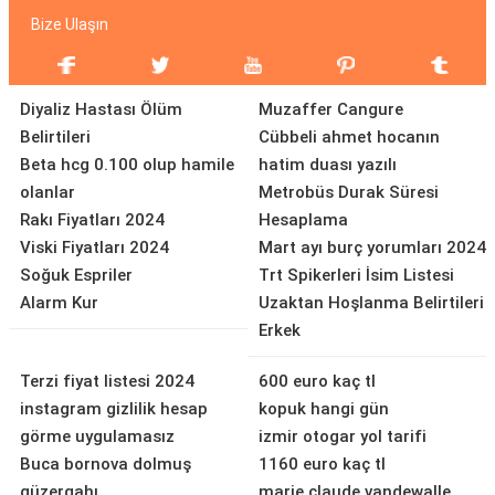
Bize Ulaşın
Diyaliz Hastası Ölüm
Muzaffer Cangure
Belirtileri
Cübbeli ahmet hocanın
Beta hcg 0.100 olup hamile
hatim duası yazılı
olanlar
Metrobüs Durak Süresi
Rakı Fiyatları 2024
Hesaplama
Viski Fiyatları 2024
Mart ayı burç yorumları 2024
Soğuk Espriler
Trt Spikerleri İsim Listesi
Alarm Kur
Uzaktan Hoşlanma Belirtileri
Erkek
Terzi fiyat listesi 2024
600 euro kaç tl
instagram gizlilik hesap
kopuk hangi gün
görme uygulamasız
izmir otogar yol tarifi
Buca bornova dolmuş
1160 euro kaç tl
güzergahı
marie claude vandewalle