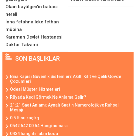
Okan bayülgen'in babası
nereli
İnna fetahna leke fethan
mübina
Karaman Devlet Hastanesi
Doktor Takvimi
SON BAŞLIKLAR
Bina Kapısı Güvenlik Sistemleri: Akıllı Kilit ve Çelik Gövde
Çözümleri
Ödeal Müşteri Hizmetleri
Rüyada Kedi Görmek Ne Anlama Gelir?
21:21 Saat Anlamı: Aynalı Saatin Numerolojik ve Ruhsal
Mesajı
0 5 lt su kaç kg
0542 542 00 54 Hangi numara
0434 hangi ilin alan kodu