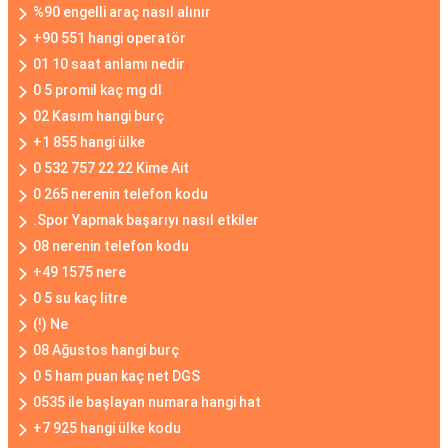
%90 engelli araç nasıl alınır
+90 551 hangi operatör
01 10 saat anlamı nedir
0 5 promil kaç mg dl
02 Kasım hangi burç
+1 855 hangi ülke
0 532 757 22 22 Kime Ait
0 265 nerenin telefon kodu
.Spor Yapmak başarıyı nasıl etkiler
08 nerenin telefon kodu
+49 1575 nere
0 5 su kaç litre
(!) Ne
08 Ağustos hangi burç
0 5 ham puan kaç net DGS
0535 ile başlayan numara hangi hat
+7 925 hangi ülke kodu