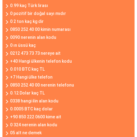
0.99 kaç Türk lirası
0 pozitif bir doğal sayı mıdır
0 2 ton kaç kg dir
0850 252 40 00 kimin numarası
0090 nerenin alan kodu
0 ın üssü kaç
0212 473 73 73 nereye ait
+40 Hangi ülkenin telefon kodu
0.010 BTC kaç TL
+7 Hangi ülke telefon
0850 252 40 00 nerenin telefonu
0.12 Dolar kaç TL
0338 hangi ilin alan kodu
0.0005 BTC kaç dolar
+90 850 222 0600 kime ait
0 324 nerenin alan kodu
05 alt ne demek