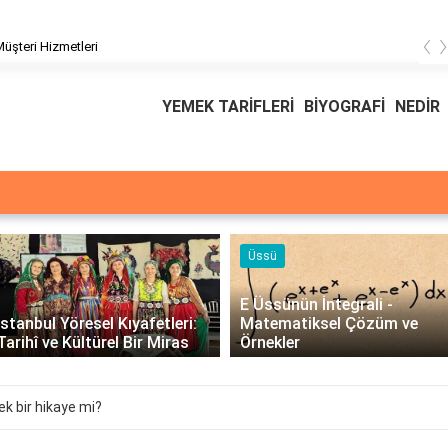
‹
üşteri Hizmetleri
YEMEK TARİFLERİ
BİYOGRAFİ
NEDİR
Üssü
E Üssünün İntegrali -
İstanbul Yöresel Kıyafetleri:
Matematiksel Çözüm ve
Tarihî ve Kültürel Bir Miras
Örnekler
çek bir hikaye mi?