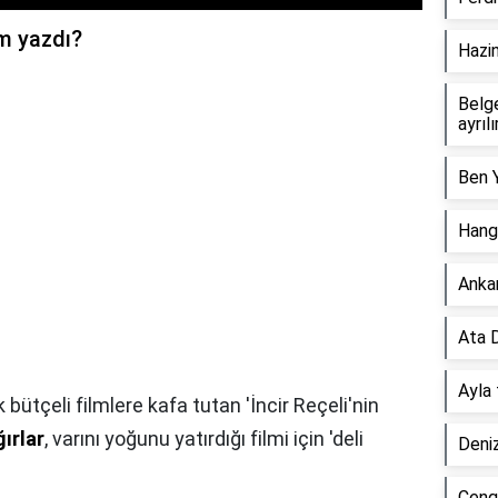
im yazdı?
Hazin
Belg
ayrılı
Ben Y
Hangi
Ankam
Ata D
Ayla 
bütçeli filmlere kafa tutan 'İncir Reçeli'nin
ırlar
, varını yoğunu yatırdığı filmi için 'deli
Deniz
Cengi