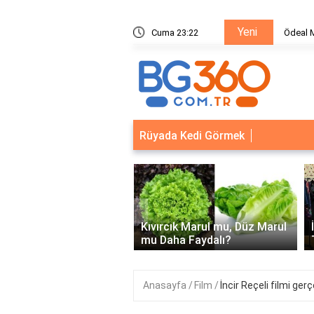
Yeni
ik Sistemleri: Akıllı Kilit ve Çelik Gövde Çözümleri
Cuma 23:22
Ödeal M
Rüyada Kedi Görmek
‹
Kapısı Güvenlik
leri: Akıllı Kilit ve Çelik
Kıvırcık Marul mu, Düz Marul
 Çözümleri..
mu Daha Faydalı?
Anasayfa
Film
İncir Reçeli filmi ger