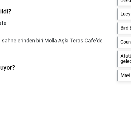
ildi?
Lucy 
afe
Bird 
i sahnelerinden biri Molla Aşkı Teras Cafe'de
Coun
Atatü
gele
luyor?
Mavi 