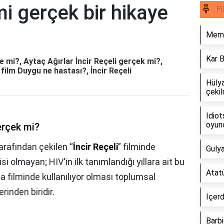
lmi gerçek bir hikaye
Fi
Memo
Kar B
ye mi?, Aytaç Ağırlar İncir Reçeli gerçek mi?,
i film Duygu ne hastası?, İncir Reçeli
Hülya
çekil
Idiot
oyun
erçek mi?
arafından çekilen “
İncir Reçeli
” filminde
Gulya
si olmayan; HIV'in ilk tanımlandığı yıllara ait bu
Atatü
ema filminde kullanılıyor olması toplumsal
rinden biridir.
Içerd
Barbi