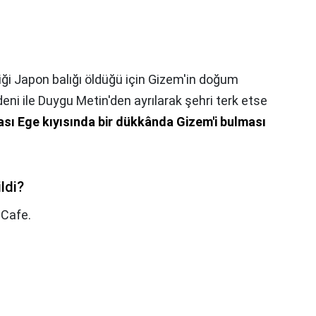
ği Japon balığı öldüğü için Gizem'in doğum
eni ile Duygu Metin'den ayrılarak şehri terk etse
ası Ege kıyısında bir dükkânda Gizem'i bulması
ldi?
 Cafe.