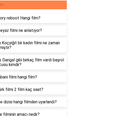
lm
ry reboot Hangi film?
eyaz filmi ne anlatıyor?
 Koçyiğit bir kadın filmi ne zaman
miştir?
s Dangal gibi birkaç film vardı başrol
cusu kimdir?
bani filmi hangi film?
rk filmi 2 film kaç saat?
e dizisi hangi filmden uyarlandı?
e filminin amacı nedir?