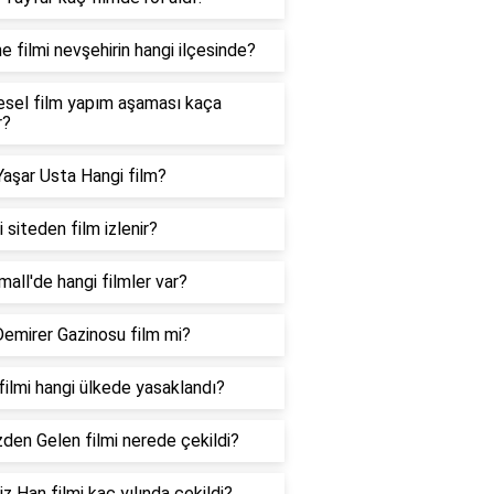
e filmi nevşehirin hangi ilçesinde?
esel film yapım aşaması kaça
r?
aşar Usta Hangi film?
 siteden film izlenir?
all'de hangi filmler var?
emirer Gazinosu film mi?
filmi hangi ülkede yasaklandı?
den Gelen filmi nerede çekildi?
z Han filmi kaç yılında çekildi?