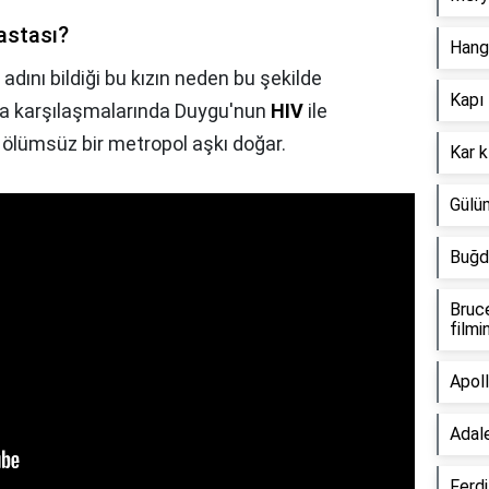
hastası?
Hangi
dını bildiği bu kızın neden bu şekilde
Kapı 
da karşılaşmalarında Duygu'nun
HIV
ile
e ölümsüz bir metropol aşkı doğar.
Kar k
Gülüm
Buğda
Bruce
filmi
Apoll
Adal
Ferdi