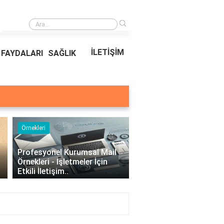
›
Ödeal Müşteri Hizmetleri
İLETİŞİM
FAYDALARI
SAĞLIK
Örnekleri
Blog
›
Profesyonel Kurumsal Mail
Bina Kapısı Güvenlik
Örnekleri - İşletmeler İçin
Sistemleri: Akıllı Kilit v
Etkili İletişim..
Gövde Çözümleri..