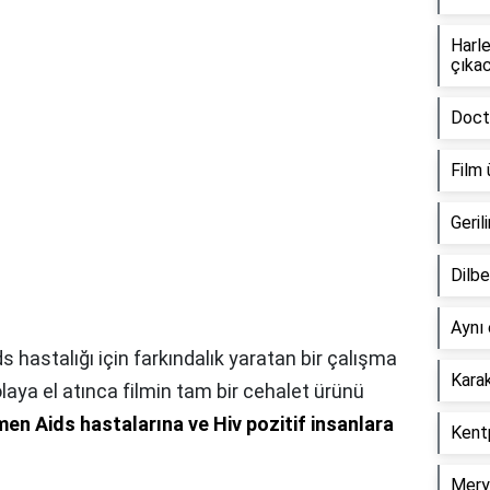
Harle
çıka
Docto
Film 
Geril
Dilbe
Aynı 
ids hastalığı için farkındalık yaratan bir çalışma
Karak
olaya el atınca filmin tam bir cehalet ürünü
men Aids hastalarına ve Hiv pozitif insanlara
Kentp
Merye