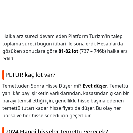
Halka arz süreci devam eden Platform Turizm'in talep
toplama süreci bugün itibari ile sona erdi. Hesaplarda
gözüken sonuçlara göre
81-82 lot
(737 – 746₺) halka arz
edildi.
PLTUR kaç lot var?
Temettüden Sonra Hisse Düşer mi?
Evet düşer
. Temettü
yani kâr payı şirketin varlıklarından, kasasından çıkan bir
parayı temsil ettiği için, genellikle hisse başına ödenen
temettü tutarı kadar hisse fiyatı da düşer. Bu olay her
borsa ve her hisse senedi için geçerlidir.
2024 Hangi hisseler temettü verecek?