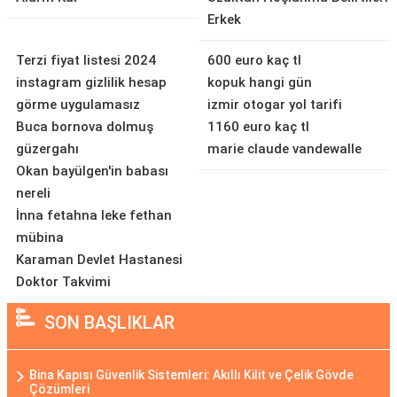
Erkek
Terzi fiyat listesi 2024
600 euro kaç tl
instagram gizlilik hesap
kopuk hangi gün
görme uygulamasız
izmir otogar yol tarifi
Buca bornova dolmuş
1160 euro kaç tl
güzergahı
marie claude vandewalle
Okan bayülgen'in babası
nereli
İnna fetahna leke fethan
mübina
Karaman Devlet Hastanesi
Doktor Takvimi
SON BAŞLIKLAR
Bina Kapısı Güvenlik Sistemleri: Akıllı Kilit ve Çelik Gövde
Çözümleri