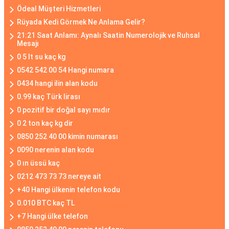
Ödeal Müşteri Hizmetleri
Rüyada Kedi Görmek Ne Anlama Gelir?
21:21 Saat Anlamı: Aynalı Saatin Numerolojik ve Ruhsal
Mesajı
0 5 lt su kaç kg
0542 542 00 54 Hangi numara
0434 hangi ilin alan kodu
0.99 kaç Türk lirası
0 pozitif bir doğal sayı mıdır
0 2 ton kaç kg dir
0850 252 40 00 kimin numarası
0090 nerenin alan kodu
0 ın üssü kaç
0212 473 73 73 nereye ait
+40 Hangi ülkenin telefon kodu
0.010 BTC kaç TL
+7 Hangi ülke telefon