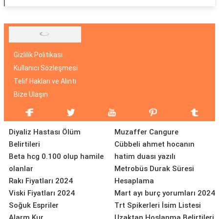
Gizlilik Politikası
Kullanıcı Sözleşmesi
Telif Hakları ve Alıntı
Bize Ulaşın
Diyaliz Hastası Ölüm
Muzaffer Cangure
Belirtileri
Cübbeli ahmet hocanın
Beta hcg 0.100 olup hamile
hatim duası yazılı
olanlar
Metrobüs Durak Süresi
Rakı Fiyatları 2024
Hesaplama
Viski Fiyatları 2024
Mart ayı burç yorumları 2024
Soğuk Espriler
Trt Spikerleri İsim Listesi
Alarm Kur
Uzaktan Hoşlanma Belirtileri