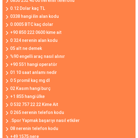
0850 252 40 00 nerenin telefonu
0.12 Dolar kaç TL
0338 hangi ilin alan kodu
0.0005 BTC kaç dolar
+90 850 222 0600 kime ait
0 324 nerenin alan kodu
05 alt ne demek
%90 engelli araç nasıl alınır
+90 551 hangi operatör
01 10 saat anlamı nedir
0 5 promil kaç mg dl
02 Kasım hangi burç
+1 855 hangi ülke
0 532 757 22 22 Kime Ait
0 265 nerenin telefon kodu
.Spor Yapmak başarıyı nasıl etkiler
08 nerenin telefon kodu
+49 1575 nere