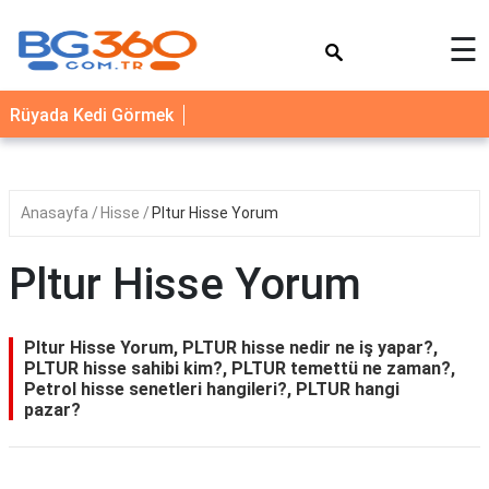
×
☰
YEMEK
Rüyada Kedi Görmek
TARİFLERİ
BİYOGRAFİ
NEDİR
Anasayfa
Hisse
Pltur Hisse Yorum
FAYDALARI
Pltur Hisse Yorum
SAĞLIK
İLETİŞİM
Pltur Hisse Yorum, PLTUR hisse nedir ne iş yapar?,
PLTUR hisse sahibi kim?, PLTUR temettü ne zaman?,
Petrol hisse senetleri hangileri?, PLTUR hangi
pazar?