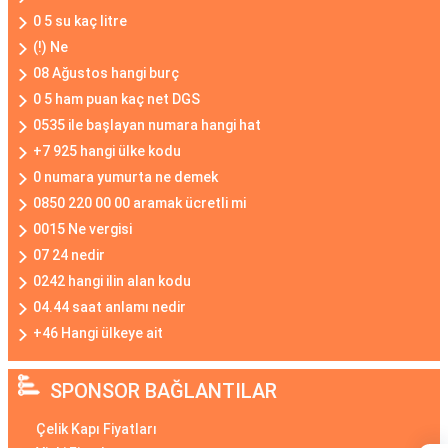
0 5 su kaç litre
(!) Ne
08 Ağustos hangi burç
0 5 ham puan kaç net DGS
0535 ile başlayan numara hangi hat
+7 925 hangi ülke kodu
0 numara yumurta ne demek
0850 220 00 00 aramak ücretli mi
0015 Ne vergisi
07 24 nedir
0242 hangi ilin alan kodu
04.44 saat anlamı nedir
+46 Hangi ülkeye ait
SPONSOR BAĞLANTILAR
Çelik Kapı Fiyatları