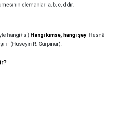
ümesinin elemanları a, b, c, d dır.
ıyle hangi+si)
Hangi kimse, hangi şey
: Hesnâ
ırır (Hüseyin R. Gürpınar).
ir?