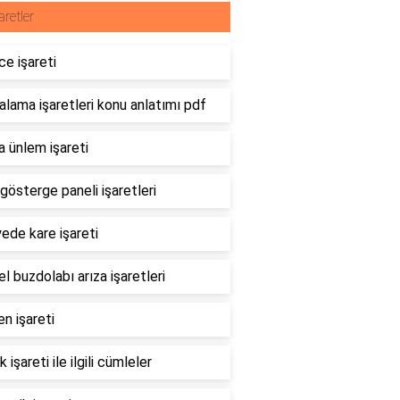
aretler
e işareti
lama işaretleri konu anlatımı pdf
 ünlem işareti
gösterge paneli işaretleri
ede kare işareti
l buzdolabı arıza işaretleri
en işareti
k işareti ile ilgili cümleler