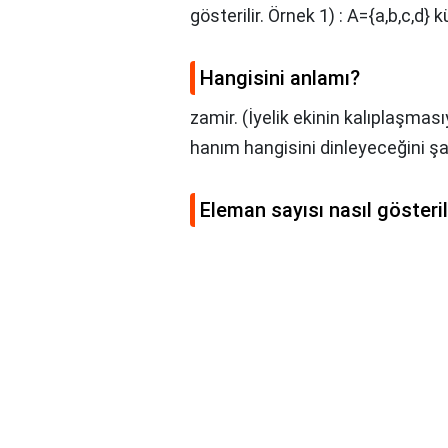
gösterilir. Örnek 1) : A={a,b,c,d} k
Hangisini anlamı?
zamir. (İyelik ekinin kalıplaşmas
hanım hangisini dinleyeceğini şaş
Eleman sayısı nasıl gösteril