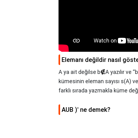
Elemanı değildir nasıl göste
A ya ait değilse b
∉
A yazılır ve “
kümesinin eleman sayısı s(A) veya
farklı sırada yazmakla küme değ
AUB )' ne demek?