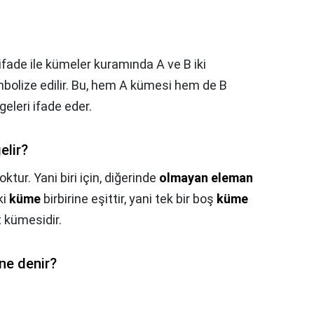
fade ile kümeler kuramında A ve B iki
mbolize edilir. Bu, hem A kümesi hem de B
eleri ifade eder.
elir?
ktur. Yani biri için, diğerinde
olmayan eleman
ki
küme
birbirine eşittir, yani tek bir boş
küme
 kümesidir.
ne denir?