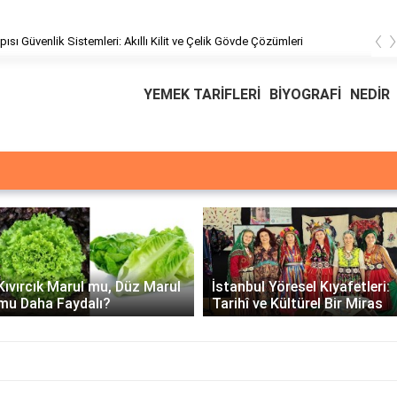
‹
pısı Güvenlik Sistemleri: Akıllı Kilit ve Çelik Gövde Çözümleri
YEMEK TARİFLERİ
BİYOGRAFİ
NEDİR
Üssü
E Üssünün İntegrali -
İstanbul Yöresel Kıyafetleri:
Matematiksel Çözüm ve
Tarihî ve Kültürel Bir Miras
Örnekler