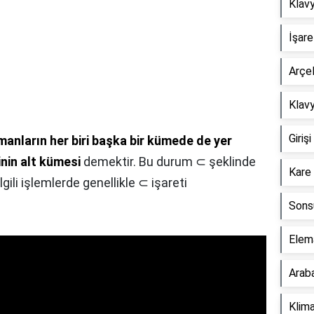
Klavy
İşare
Arçel
Klavy
Giriş
manların her biri başka bir kümede de yer
inin alt kümesi
demektir. Bu durum ⊂ şeklinde
Kare 
gili işlemlerde genellikle ⊂ işareti
Sonsu
Elema
Araba
Klima