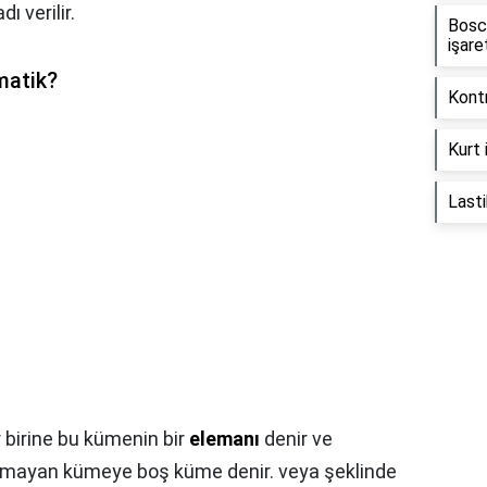
ı verilir.
Bosc
işare
matik?
Kontr
Kurt 
Lasti
 birine bu kümenin bir
elemanı
denir ve
mayan kümeye boş küme denir. veya şeklinde