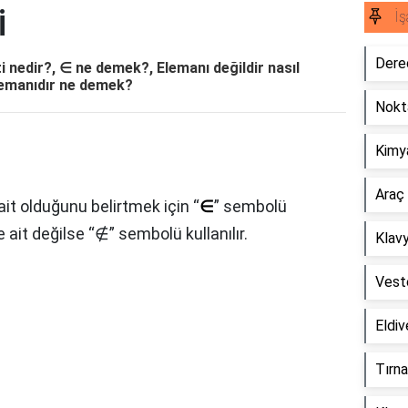
i
İş
Derec
ti nedir?, ∈ ne demek?, Elemanı değildir nasıl
Elemanıdır ne demek?
Nokta
Kimya
Araç 
t olduğunu belirtmek için “
∈
” sembolü
 ait değilse “∉” sembolü kullanılır.
Klavy
Veste
Eldiv
Tırna