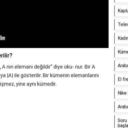
Kapl
Telev
Kadın
Küme 
rilir?
Araba
b, A nın elemanı değildir” diye oku- nur. Bir A
 |A| ile gösterilir. Bir kümenin elemanlarını
El fre
işmez, yine aynı kümedir.
Nike 
Araba
Soru 
başla