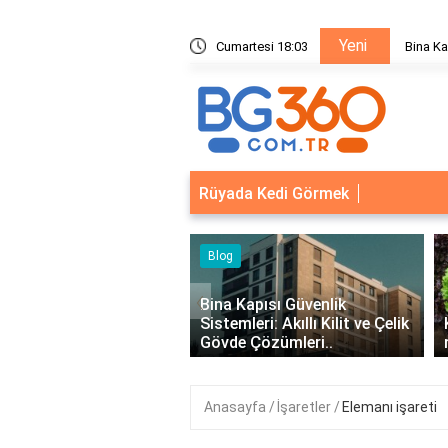
Yeni
ik Sistemleri: Akıllı Kilit ve Çelik Gövde Çözümleri
Cumartesi 18:03
Bina Ka
Rüyada Kedi Görmek
‹
Kapısı Güvenlik
leri: Akıllı Kilit ve Çelik
Kıvırcık Marul mu, Düz Marul
 Çözümleri..
mu Daha Faydalı?
Anasayfa
İşaretler
Elemanı işareti