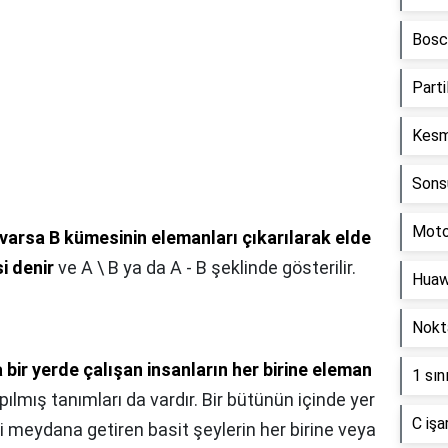
Bosch
Partil
Kesme
Sonsu
Motor
varsa B kümesinin elemanları çıkarılarak elde
i denir
ve A \ B ya da A - B şeklinde gösterilir.
Huawe
Nokta
a bir yerde çalışan insanların her birine eleman
1 sın
apılmış tanımları da vardır. Bir bütünün içinde yer
C işa
eyi meydana getiren basit şeylerin her birine veya