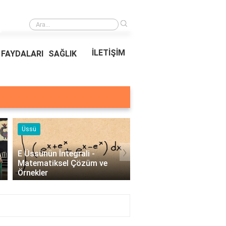
›
Ödeal Müşteri Hizmetleri
İLETİŞİM
FAYDALARI
SAĞLIK
Örnekleri
Blog
›
Profesyonel Kurumsal Mail
Bina Kapısı Güvenlik
Örnekleri - İşletmeler İçin
Sistemleri: Akıllı Kilit v
Etkili İletişim..
Gövde Çözümleri..