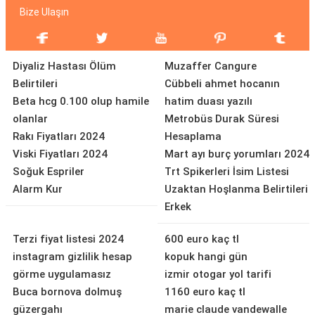
Bize Ulaşın
Diyaliz Hastası Ölüm
Muzaffer Cangure
Belirtileri
Cübbeli ahmet hocanın
Beta hcg 0.100 olup hamile
hatim duası yazılı
olanlar
Metrobüs Durak Süresi
Rakı Fiyatları 2024
Hesaplama
Viski Fiyatları 2024
Mart ayı burç yorumları 2024
Soğuk Espriler
Trt Spikerleri İsim Listesi
Alarm Kur
Uzaktan Hoşlanma Belirtileri
Erkek
Terzi fiyat listesi 2024
600 euro kaç tl
instagram gizlilik hesap
kopuk hangi gün
görme uygulamasız
izmir otogar yol tarifi
Buca bornova dolmuş
1160 euro kaç tl
güzergahı
marie claude vandewalle