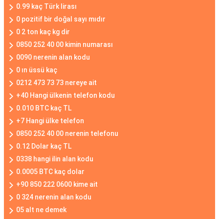
0.99 kaç Türk lirası
0 pozitif bir doğal sayı mıdır
0 2 ton kaç kg dir
0850 252 40 00 kimin numarası
0090 nerenin alan kodu
0 ın üssü kaç
0212 473 73 73 nereye ait
+40 Hangi ülkenin telefon kodu
0.010 BTC kaç TL
+7 Hangi ülke telefon
0850 252 40 00 nerenin telefonu
0.12 Dolar kaç TL
0338 hangi ilin alan kodu
0.0005 BTC kaç dolar
+90 850 222 0600 kime ait
0 324 nerenin alan kodu
05 alt ne demek