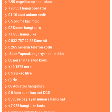
%90 engelli araç nasıl alınır
+90 551 hangi operatör
01 10 saat anlamı nedir
0 5 promil kaç mg dl
02 Kasım hangi burç
+1 855 hangi ülke
0 532 757 22 22 Kime Ait
0 265 nerenin telefon kodu
.Spor Yapmak başarıyı nasıl etkiler
08 nerenin telefon kodu
+49 1575 nere
0 5 su kaç litre
(!) Ne
08 Ağustos hangi burç
0 5 ham puan kaç net DGS
0535 ile başlayan numara hangi hat
+7 925 hangi ülke kodu