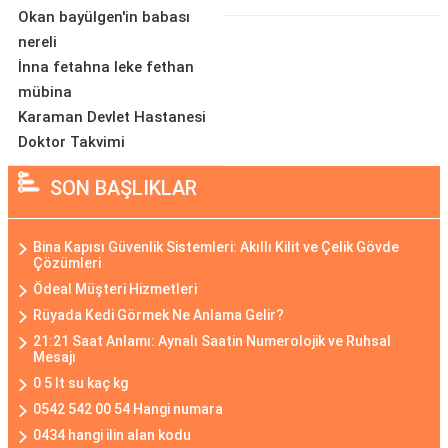
Okan bayülgen'in babası
nereli
İnna fetahna leke fethan
mübina
Karaman Devlet Hastanesi
Doktor Takvimi
SON BAŞLIKLAR
Bina Kapısı Güvenlik Sistemleri: Akıllı Kilit ve Çelik Gövde
Çözümleri
Ödeal Müşteri Hizmetleri
Rüyada Kedi Görmek Ne Anlama Gelir?
21:21 Saat Anlamı: Aynalı Saatin Numerolojik ve Ruhsal
Mesajı
0 5 lt su kaç kg
0542 542 00 54 Hangi numara
0434 hangi ilin alan kodu