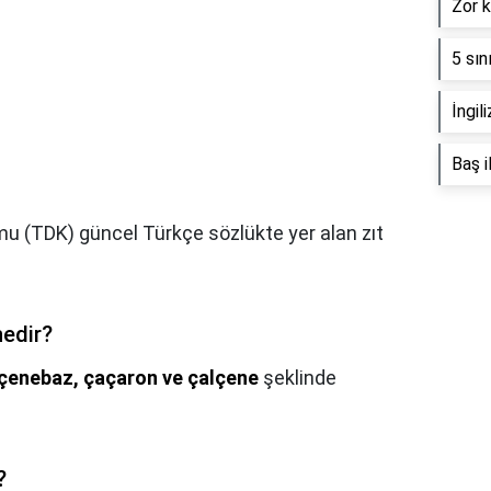
Zor k
5 sın
İngil
Baş i
mu (TDK) güncel Türkçe sözlükte yer alan zıt
nedir?
çenebaz, çaçaron ve çalçene
şeklinde
?