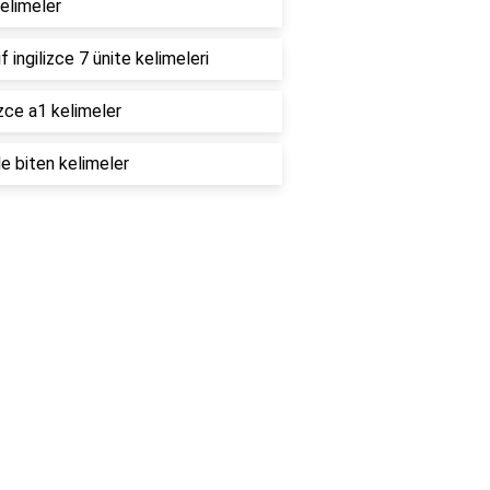
elimeler
ıf ingilizce 7 ünite kelimeleri
izce a1 kelimeler
le biten kelimeler