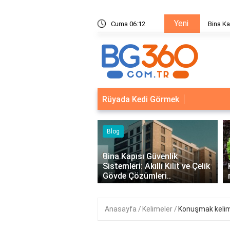
Yeni
ik Sistemleri: Akıllı Kilit ve Çelik Gövde Çözümleri
Cuma 06:13
Bina Ka
Rüyada Kedi Görmek
eri
Blog
‹
syonel Kurumsal Mail
Bina Kapısı Güvenlik
eri - İşletmeler İçin
Sistemleri: Akıllı Kilit ve Çelik
İletişim..
Gövde Çözümleri..
Anasayfa
Kelimeler
Konuşmak kelime