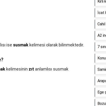
Kirli
İcat 
Cahil
A2 in
ısı ise
susmak
kelimesi olarak bilinmektedir.
7 sın
Konuş
e?
mak
kelimesinin
zıt
anlamlısı susmak
Samim
Arap
Ege ş
Bozuk