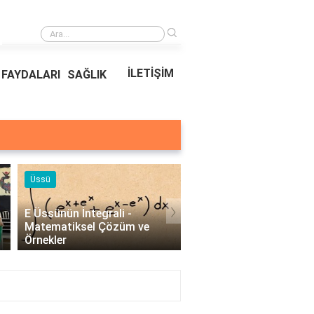
›
Ödeal Müşteri Hizmetleri
İLETİŞİM
FAYDALARI
SAĞLIK
Üssü
Örnekleri
›
E Üssünün İntegrali -
Profesyonel Kurumsal 
Matematiksel Çözüm ve
Örnekleri - İşletmeler İç
Örnekler
Etkili İletişim..