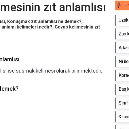
esinin zıt anlamlısı
Ke
Uzak 
ısı, Konuşmak zıt anlamlısı ne demek?,
 anlamı kelimeleri nedir?, Cevap kelimesinin zıt
Zan k
Arkad
nlamlısı
Nı il
ısı ise susmak kelimesi olarak bilinmektedir.
Kore
 demek?
Baş k
Sınıf
3 sın