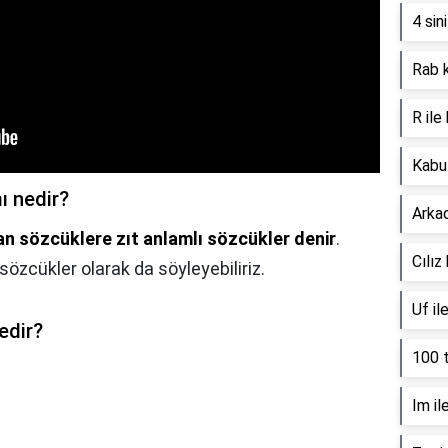
4 sin
Rab k
R ile
Kabul
ı nedir?
Arkad
lan sözcüklere zıt anlamlı sözcükler denir
.
Cılız
 sözcükler olarak da söyleyebiliriz.
Uf il
edir?
100 t
Im il