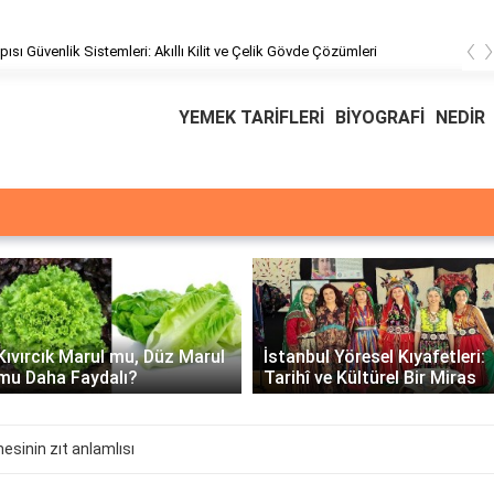
‹
pısı Güvenlik Sistemleri: Akıllı Kilit ve Çelik Gövde Çözümleri
YEMEK TARİFLERİ
BİYOGRAFİ
NEDİR
Kıvırcık Marul mu, Düz Marul
İstanbul Yöresel Kıyafetleri:
mu Daha Faydalı?
Tarihî ve Kültürel Bir Miras
sinin zıt anlamlısı