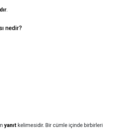
dır
.
sı nedir?
an
yanıt
kelimesidir. Bir cümle içinde birbirleri