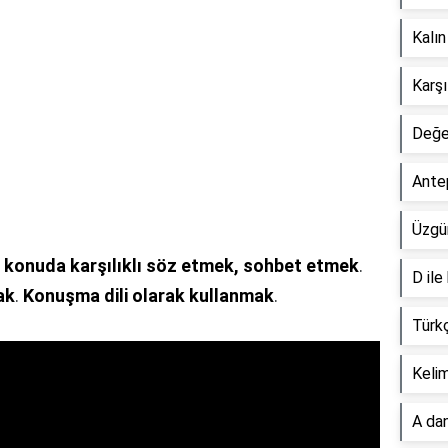
Kalın
Karşı
Değer
Ante
Üzgün
r konuda karşılıklı söz etmek, sohbet etmek
.
D ile
ak
.
Konuşma dili olarak kullanmak
.
Türk
Keli
A dan