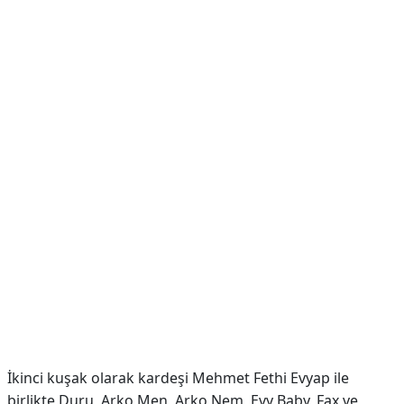
İkinci kuşak olarak kardeşi Mehmet Fethi Evyap ile
birlikte Duru, Arko Men, Arko Nem, Evy Baby, Fax ve