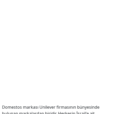
Domestos markası Unilever firmasının bünyesinde
bulunan markalardan biridir. Herkesin İsrail'e ait