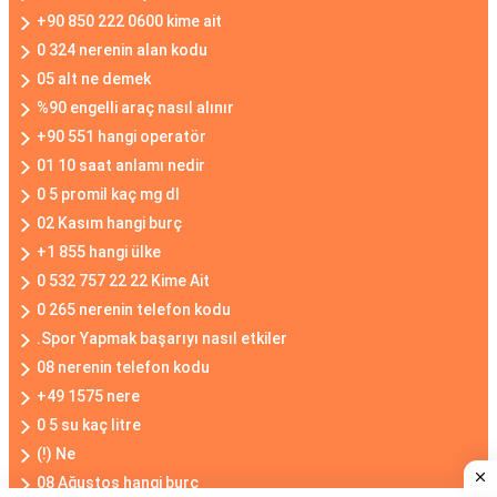
+90 850 222 0600 kime ait
0 324 nerenin alan kodu
05 alt ne demek
%90 engelli araç nasıl alınır
+90 551 hangi operatör
01 10 saat anlamı nedir
0 5 promil kaç mg dl
02 Kasım hangi burç
+1 855 hangi ülke
0 532 757 22 22 Kime Ait
0 265 nerenin telefon kodu
.Spor Yapmak başarıyı nasıl etkiler
08 nerenin telefon kodu
+49 1575 nere
0 5 su kaç litre
(!) Ne
08 Ağustos hangi burç