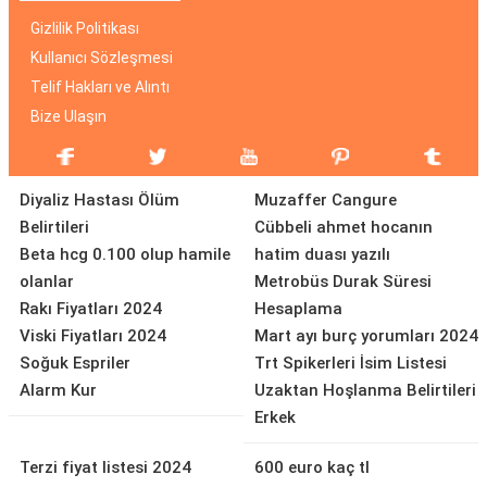
Gizlilik Politikası
Kullanıcı Sözleşmesi
Telif Hakları ve Alıntı
Bize Ulaşın
Diyaliz Hastası Ölüm
Muzaffer Cangure
Belirtileri
Cübbeli ahmet hocanın
Beta hcg 0.100 olup hamile
hatim duası yazılı
olanlar
Metrobüs Durak Süresi
Rakı Fiyatları 2024
Hesaplama
Viski Fiyatları 2024
Mart ayı burç yorumları 2024
Soğuk Espriler
Trt Spikerleri İsim Listesi
Alarm Kur
Uzaktan Hoşlanma Belirtileri
Erkek
Terzi fiyat listesi 2024
600 euro kaç tl