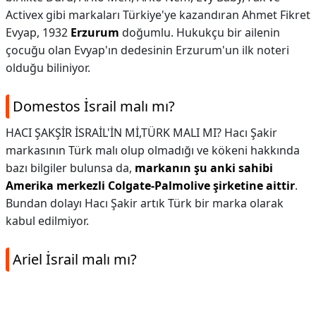
Activex gibi markaları Türkiye'ye kazandıran Ahmet Fikret
Evyap, 1932
Erzurum
doğumlu. Hukukçu bir ailenin
çocuğu olan Evyap'ın dedesinin Erzurum'un ilk noteri
olduğu biliniyor.
Domestos İsrail malı mı?
HACI ŞAKŞİR İSRAİL'İN Mİ,TÜRK MALI MI? Hacı Şakir
markasının Türk malı olup olmadığı ve kökeni hakkında
bazı bilgiler bulunsa da,
markanın şu anki sahibi
Amerika merkezli Colgate-Palmolive şirketine aittir
.
Bundan dolayı Hacı Şakir artık Türk bir marka olarak
kabul edilmiyor.
Ariel İsrail malı mı?