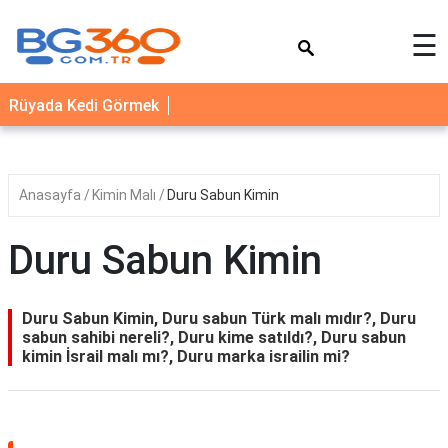
×
☰
YEMEK
Rüyada Kedi Görmek
TARİFLERİ
BİYOGRAFİ
NEDİR
Anasayfa
Kimin Malı
Duru Sabun Kimin
FAYDALARI
Duru Sabun Kimin
SAĞLIK
İLETİŞİM
Duru Sabun Kimin, Duru sabun Türk malı mıdır?, Duru
sabun sahibi nereli?, Duru kime satıldı?, Duru sabun
kimin İsrail malı mı?, Duru marka israilin mi?