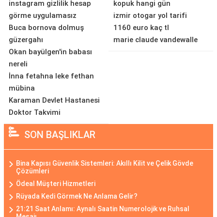
instagram gizlilik hesap
kopuk hangi gün
görme uygulamasız
izmir otogar yol tarifi
Buca bornova dolmuş
1160 euro kaç tl
güzergahı
marie claude vandewalle
Okan bayülgen'in babası
nereli
İnna fetahna leke fethan
mübina
Karaman Devlet Hastanesi
Doktor Takvimi
SON BAŞLIKLAR
Bina Kapısı Güvenlik Sistemleri: Akıllı Kilit ve Çelik Gövde
Çözümleri
Ödeal Müşteri Hizmetleri
Rüyada Kedi Görmek Ne Anlama Gelir?
21:21 Saat Anlamı: Aynalı Saatin Numerolojik ve Ruhsal
Mesajı