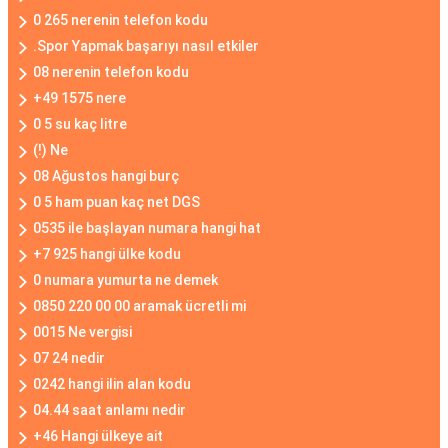
0 265 nerenin telefon kodu
.Spor Yapmak başarıyı nasıl etkiler
08 nerenin telefon kodu
+49 1575 nere
0 5 su kaç litre
(!) Ne
08 Ağustos hangi burç
0 5 ham puan kaç net DGS
0535 ile başlayan numara hangi hat
+7 925 hangi ülke kodu
0 numara yumurta ne demek
0850 220 00 00 aramak ücretli mi
0015 Ne vergisi
07 24 nedir
0242 hangi ilin alan kodu
04.44 saat anlamı nedir
+46 Hangi ülkeye ait