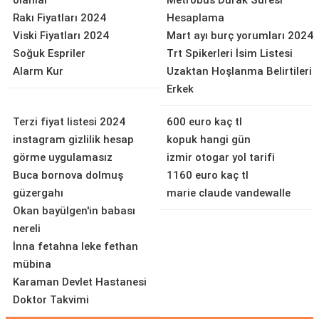
olanlar
Metrobüs Durak Süresi
Rakı Fiyatları 2024
Hesaplama
Viski Fiyatları 2024
Mart ayı burç yorumları 2024
Soğuk Espriler
Trt Spikerleri İsim Listesi
Alarm Kur
Uzaktan Hoşlanma Belirtileri
Erkek
Terzi fiyat listesi 2024
600 euro kaç tl
instagram gizlilik hesap
kopuk hangi gün
görme uygulamasız
izmir otogar yol tarifi
Buca bornova dolmuş
1160 euro kaç tl
güzergahı
marie claude vandewalle
Okan bayülgen'in babası
nereli
İnna fetahna leke fethan
mübina
Karaman Devlet Hastanesi
Doktor Takvimi