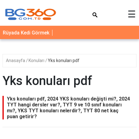
×
☰
YEMEK
Rüyada Kedi Görmek
TARİFLERİ
BİYOGRAFİ
NEDİR
Anasayfa
Konuları
Yks konuları pdf
FAYDALARI
Yks konuları pdf
SAĞLIK
İLETİŞİM
Yks konuları pdf, 2024 YKS konuları değişti mi?, 2024
TYT hangi dersler var?, TYT 9 ve 10 sınıf konuları
mı?, YKS TYT konuları nelerdir?, TYT 80 net kaç
puan getirir?