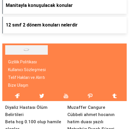
Manitayla konuşulacak konular
12 sınıf 2 dönem konuları nelerdir
Gizlilik Politikası
Kullanıcı Sözleşmesi
Telif Hakları ve Alıntı
Bize Ulaşın
Diyaliz Hastası Ölüm
Muzaffer Cangure
Belirtileri
Cübbeli ahmet hocanın
Beta hcg 0.100 olup hamile
hatim duası yazılı