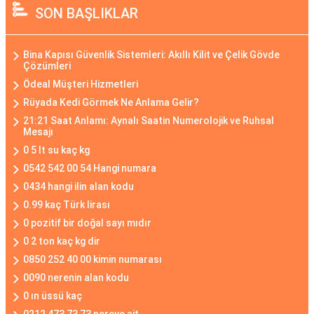
SON BAŞLIKLAR
Bina Kapısı Güvenlik Sistemleri: Akıllı Kilit ve Çelik Gövde
Çözümleri
Ödeal Müşteri Hizmetleri
Rüyada Kedi Görmek Ne Anlama Gelir?
21:21 Saat Anlamı: Aynalı Saatin Numerolojik ve Ruhsal
Mesajı
0 5 lt su kaç kg
0542 542 00 54 Hangi numara
0434 hangi ilin alan kodu
0.99 kaç Türk lirası
0 pozitif bir doğal sayı mıdır
0 2 ton kaç kg dir
0850 252 40 00 kimin numarası
0090 nerenin alan kodu
0 ın üssü kaç