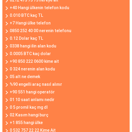
0212 473 73 73 nereye ait
+40 Hangi ülkenin telefon kodu
0.010 BTC kaç TL
+7 Hangi ülke telefon
0850 252 40 00 nerenin telefonu
0.12 Dolar kaç TL
0338 hangi ilin alan kodu
0.0005 BTC kaç dolar
+90 850 222 0600 kime ait
0 324 nerenin alan kodu
05 alt ne demek
%90 engelli araç nasıl alınır
+90 551 hangi operatör
01 10 saat anlamı nedir
0 5 promil kaç mg dl
02 Kasım hangi burç
+1 855 hangi ülke
0 532 757 22 22 Kime Ait