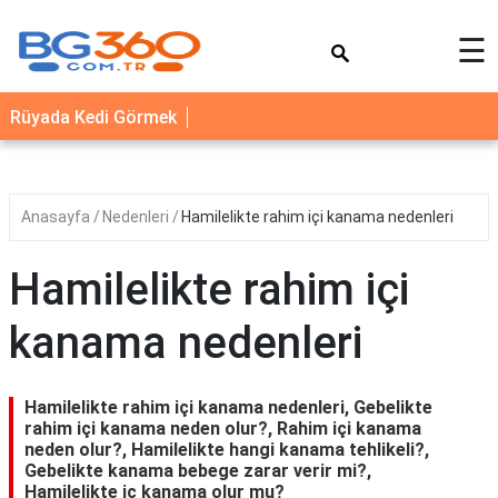
×
☰
YEMEK
Rüyada Kedi Görmek
TARİFLERİ
BİYOGRAFİ
NEDİR
Anasayfa
Nedenleri
Hamilelikte rahim içi kanama nedenleri
FAYDALARI
Hamilelikte rahim içi
SAĞLIK
kanama nedenleri
İLETİŞİM
Hamilelikte rahim içi kanama nedenleri, Gebelikte
rahim içi kanama neden olur?, Rahim içi kanama
neden olur?, Hamilelikte hangi kanama tehlikeli?,
Gebelikte kanama bebege zarar verir mi?,
Hamilelikte iç kanama olur mu?