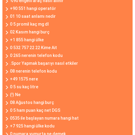
%90 engelli araç nasıl alınır
+90 551 hangi operatör
01 10 saat anlamı nedir
0 5 promil kaç mg dl
02 Kasım hangi burç
+1 855 hangi ülke
0 532 757 22 22 Kime Ait
0 265 nerenin telefon kodu
.Spor Yapmak başarıyı nasıl etkiler
08 nerenin telefon kodu
+49 1575 nere
0 5 su kaç litre
(!) Ne
08 Ağustos hangi burç
0 5 ham puan kaç net DGS
0535 ile başlayan numara hangi hat
+7 925 hangi ülke kodu
0 numara yumurta ne demek