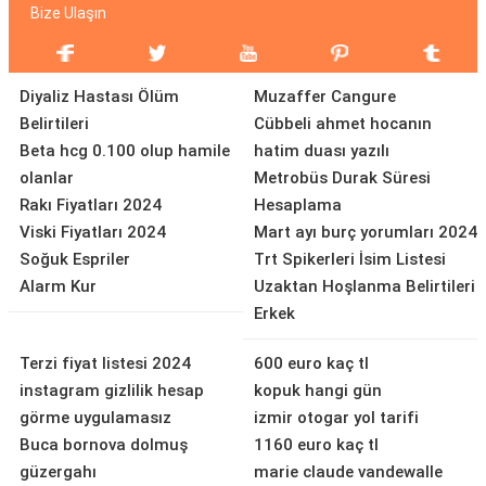
Bize Ulaşın
Diyaliz Hastası Ölüm
Muzaffer Cangure
Belirtileri
Cübbeli ahmet hocanın
Beta hcg 0.100 olup hamile
hatim duası yazılı
olanlar
Metrobüs Durak Süresi
Rakı Fiyatları 2024
Hesaplama
Viski Fiyatları 2024
Mart ayı burç yorumları 2024
Soğuk Espriler
Trt Spikerleri İsim Listesi
Alarm Kur
Uzaktan Hoşlanma Belirtileri
Erkek
Terzi fiyat listesi 2024
600 euro kaç tl
instagram gizlilik hesap
kopuk hangi gün
görme uygulamasız
izmir otogar yol tarifi
Buca bornova dolmuş
1160 euro kaç tl
güzergahı
marie claude vandewalle