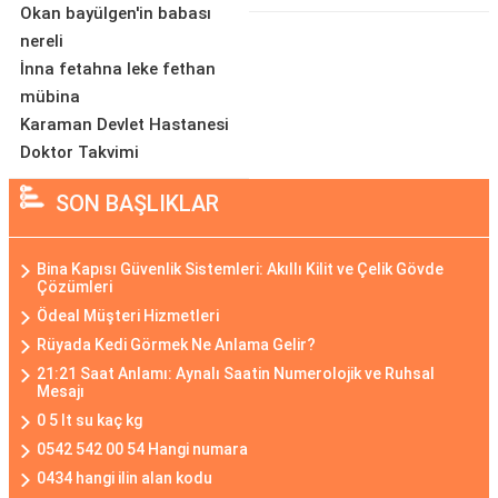
Okan bayülgen'in babası
nereli
İnna fetahna leke fethan
mübina
Karaman Devlet Hastanesi
Doktor Takvimi
SON BAŞLIKLAR
Bina Kapısı Güvenlik Sistemleri: Akıllı Kilit ve Çelik Gövde
Çözümleri
Ödeal Müşteri Hizmetleri
Rüyada Kedi Görmek Ne Anlama Gelir?
21:21 Saat Anlamı: Aynalı Saatin Numerolojik ve Ruhsal
Mesajı
0 5 lt su kaç kg
0542 542 00 54 Hangi numara
0434 hangi ilin alan kodu