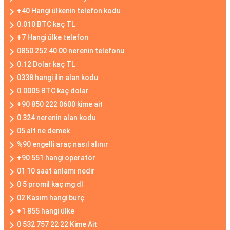
+40 Hangi ülkenin telefon kodu
0.010 BTC kaç TL
+7 Hangi ülke telefon
0850 252 40 00 nerenin telefonu
0.12 Dolar kaç TL
0338 hangi ilin alan kodu
0.0005 BTC kaç dolar
+90 850 222 0600 kime ait
0 324 nerenin alan kodu
05 alt ne demek
%90 engelli araç nasıl alınır
+90 551 hangi operatör
01 10 saat anlamı nedir
0 5 promil kaç mg dl
02 Kasım hangi burç
+1 855 hangi ülke
0 532 757 22 22 Kime Ait