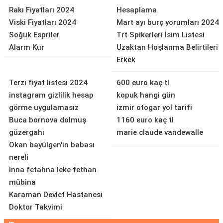
Rakı Fiyatları 2024
Hesaplama
Viski Fiyatları 2024
Mart ayı burç yorumları 2024
Soğuk Espriler
Trt Spikerleri İsim Listesi
Alarm Kur
Uzaktan Hoşlanma Belirtileri
Erkek
Terzi fiyat listesi 2024
600 euro kaç tl
instagram gizlilik hesap
kopuk hangi gün
görme uygulamasız
izmir otogar yol tarifi
Buca bornova dolmuş
1160 euro kaç tl
güzergahı
marie claude vandewalle
Okan bayülgen'in babası
nereli
İnna fetahna leke fethan
mübina
Karaman Devlet Hastanesi
Doktor Takvimi