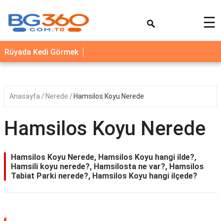
×
☰
YEMEK
Rüyada Kedi Görmek
TARİFLERİ
BİYOGRAFİ
NEDİR
Anasayfa
Nerede
Hamsilos Koyu Nerede
FAYDALARI
Hamsilos Koyu Nerede
SAĞLIK
İLETİŞİM
Hamsilos Koyu Nerede, Hamsilos Koyu hangi ilde?,
Hamsili koyu nerede?, Hamsilosta ne var?, Hamsilos
Tabiat Parki nerede?, Hamsilos Koyu hangi ilçede?