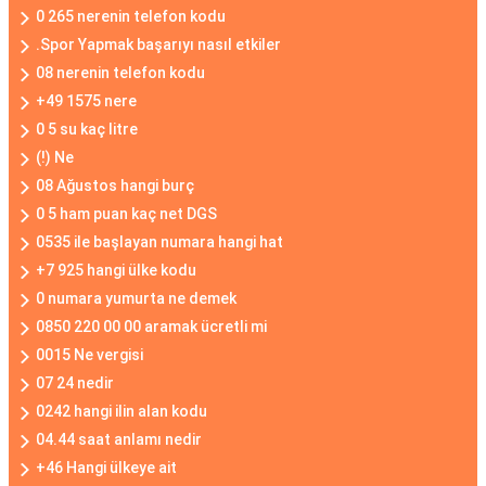
0 265 nerenin telefon kodu
.Spor Yapmak başarıyı nasıl etkiler
08 nerenin telefon kodu
+49 1575 nere
0 5 su kaç litre
(!) Ne
08 Ağustos hangi burç
0 5 ham puan kaç net DGS
0535 ile başlayan numara hangi hat
+7 925 hangi ülke kodu
0 numara yumurta ne demek
0850 220 00 00 aramak ücretli mi
0015 Ne vergisi
07 24 nedir
0242 hangi ilin alan kodu
04.44 saat anlamı nedir
+46 Hangi ülkeye ait