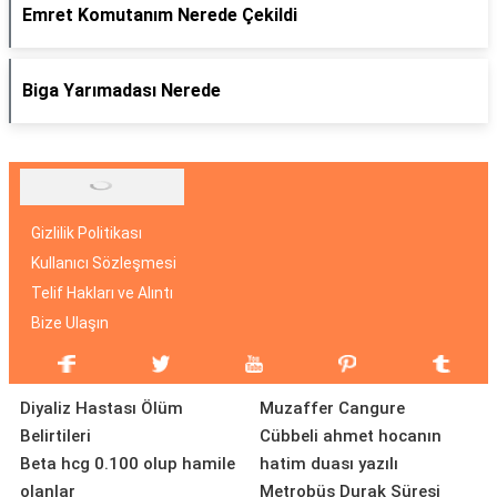
Emret Komutanım Nerede Çekildi
Biga Yarımadası Nerede
Gizlilik Politikası
Kullanıcı Sözleşmesi
Telif Hakları ve Alıntı
Bize Ulaşın
Diyaliz Hastası Ölüm
Muzaffer Cangure
Belirtileri
Cübbeli ahmet hocanın
Beta hcg 0.100 olup hamile
hatim duası yazılı
olanlar
Metrobüs Durak Süresi