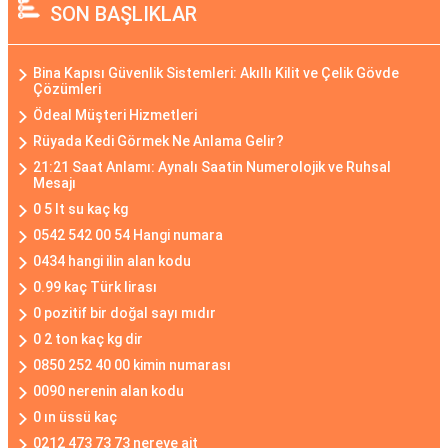
SON BAŞLIKLAR
Bina Kapısı Güvenlik Sistemleri: Akıllı Kilit ve Çelik Gövde
Çözümleri
Ödeal Müşteri Hizmetleri
Rüyada Kedi Görmek Ne Anlama Gelir?
21:21 Saat Anlamı: Aynalı Saatin Numerolojik ve Ruhsal
Mesajı
0 5 lt su kaç kg
0542 542 00 54 Hangi numara
0434 hangi ilin alan kodu
0.99 kaç Türk lirası
0 pozitif bir doğal sayı mıdır
0 2 ton kaç kg dir
0850 252 40 00 kimin numarası
0090 nerenin alan kodu
0 ın üssü kaç
0212 473 73 73 nereye ait