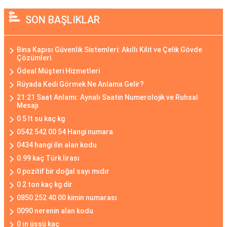
SON BAŞLIKLAR
Bina Kapısı Güvenlik Sistemleri: Akıllı Kilit ve Çelik Gövde
Çözümleri
Ödeal Müşteri Hizmetleri
Rüyada Kedi Görmek Ne Anlama Gelir?
21:21 Saat Anlamı: Aynalı Saatin Numerolojik ve Ruhsal
Mesajı
0 5 lt su kaç kg
0542 542 00 54 Hangi numara
0434 hangi ilin alan kodu
0.99 kaç Türk lirası
0 pozitif bir doğal sayı mıdır
0 2 ton kaç kg dir
0850 252 40 00 kimin numarası
0090 nerenin alan kodu
0 ın üssü kaç