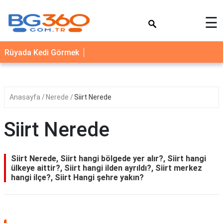
×
☰
YEMEK
Rüyada Kedi Görmek
TARİFLERİ
BİYOGRAFİ
NEDİR
Anasayfa
Nerede
Siirt Nerede
FAYDALARI
Siirt Nerede
SAĞLIK
İLETİŞİM
Siirt Nerede, Siirt hangi bölgede yer alır?, Siirt hangi
ülkeye aittir?, Siirt hangi ilden ayrıldı?, Siirt merkez
hangi ilçe?, Siirt Hangi şehre yakın?