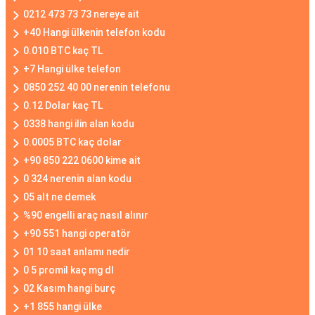
0212 473 73 73 nereye ait
+40 Hangi ülkenin telefon kodu
0.010 BTC kaç TL
+7 Hangi ülke telefon
0850 252 40 00 nerenin telefonu
0.12 Dolar kaç TL
0338 hangi ilin alan kodu
0.0005 BTC kaç dolar
+90 850 222 0600 kime ait
0 324 nerenin alan kodu
05 alt ne demek
%90 engelli araç nasıl alınır
+90 551 hangi operatör
01 10 saat anlamı nedir
0 5 promil kaç mg dl
02 Kasım hangi burç
+1 855 hangi ülke