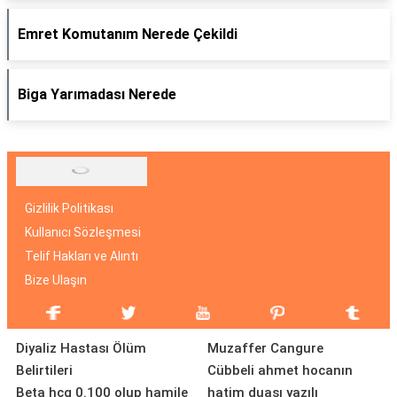
Emret Komutanım Nerede Çekildi
Biga Yarımadası Nerede
Gizlilik Politikası
Kullanıcı Sözleşmesi
Telif Hakları ve Alıntı
Bize Ulaşın
Diyaliz Hastası Ölüm
Muzaffer Cangure
Belirtileri
Cübbeli ahmet hocanın
Beta hcg 0.100 olup hamile
hatim duası yazılı