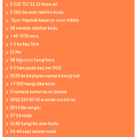
0 532 757 22 22 Kime Ait
0 265 nerenin telefon kodu
.Spor Yapmak başarıyı nasıl etkiler
08 nerenin telefon kodu
+49 1575 nere
0 5 su kaç litre
(!) Ne
08 Ağustos hangi burç
0 5 ham puan kaç net DGS
0535 ile başlayan numara hangi hat
+7 925 hangi ülke kodu
0 numara yumurta ne demek
0850 220 00 00 aramak ücretli mi
0015 Ne vergisi
07 24 nedir
0242 hangi ilin alan kodu
04.44 saat anlamı nedir