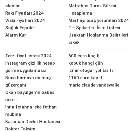
olanlar
Metrobüs Durak Süresi
Rakı Fiyatları 2024
Hesaplama
Viski Fiyatları 2024
Mart ayı burç yorumları 2024
Soğuk Espriler
Trt Spikerleri İsim Listesi
Alarm Kur
Uzaktan Hoşlanma Belirtileri
Erkek
Terzi fiyat listesi 2024
600 euro kaç tl
instagram gizlilik hesap
kopuk hangi gün
görme uygulamasız
izmir otogar yol tarifi
Buca bornova dolmuş
1160 euro kaç tl
güzergahı
marie claude vandewalle
Okan bayülgen'in babası
nereli
İnna fetahna leke fethan
mübina
Karaman Devlet Hastanesi
Doktor Takvimi