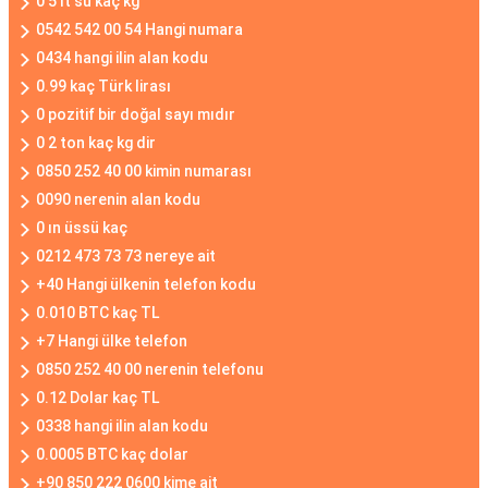
0 5 lt su kaç kg
0542 542 00 54 Hangi numara
0434 hangi ilin alan kodu
0.99 kaç Türk lirası
0 pozitif bir doğal sayı mıdır
0 2 ton kaç kg dir
0850 252 40 00 kimin numarası
0090 nerenin alan kodu
0 ın üssü kaç
0212 473 73 73 nereye ait
+40 Hangi ülkenin telefon kodu
0.010 BTC kaç TL
+7 Hangi ülke telefon
0850 252 40 00 nerenin telefonu
0.12 Dolar kaç TL
0338 hangi ilin alan kodu
0.0005 BTC kaç dolar
+90 850 222 0600 kime ait