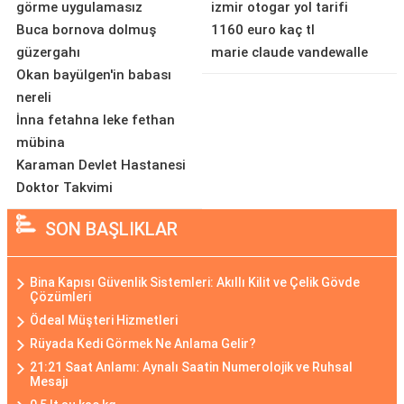
görme uygulamasız
izmir otogar yol tarifi
Buca bornova dolmuş
1160 euro kaç tl
güzergahı
marie claude vandewalle
Okan bayülgen'in babası
nereli
İnna fetahna leke fethan
mübina
Karaman Devlet Hastanesi
Doktor Takvimi
SON BAŞLIKLAR
Bina Kapısı Güvenlik Sistemleri: Akıllı Kilit ve Çelik Gövde
Çözümleri
Ödeal Müşteri Hizmetleri
Rüyada Kedi Görmek Ne Anlama Gelir?
21:21 Saat Anlamı: Aynalı Saatin Numerolojik ve Ruhsal
Mesajı