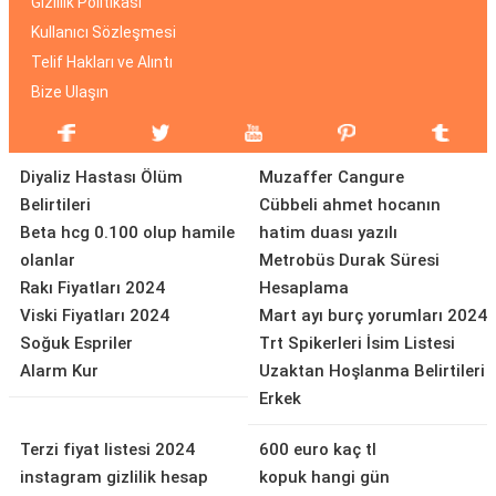
Gizlilik Politikası
Kullanıcı Sözleşmesi
Telif Hakları ve Alıntı
Bize Ulaşın
Diyaliz Hastası Ölüm
Muzaffer Cangure
Belirtileri
Cübbeli ahmet hocanın
Beta hcg 0.100 olup hamile
hatim duası yazılı
olanlar
Metrobüs Durak Süresi
Rakı Fiyatları 2024
Hesaplama
Viski Fiyatları 2024
Mart ayı burç yorumları 2024
Soğuk Espriler
Trt Spikerleri İsim Listesi
Alarm Kur
Uzaktan Hoşlanma Belirtileri
Erkek
Terzi fiyat listesi 2024
600 euro kaç tl
instagram gizlilik hesap
kopuk hangi gün