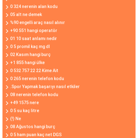
0 324 nerenin alan kodu
05 alt ne demek
%90 engelli araç nasıl alınır
+90 551 hangi operatör
01 10 saat anlamı nedir
0 5 promil kaç mg dl
02 Kasım hangi burç
+1 855 hangi ülke
0 532 757 22 22 Kime Ait
0 265 nerenin telefon kodu
.Spor Yapmak başarıyı nasıl etkiler
08 nerenin telefon kodu
+49 1575 nere
0 5 su kaç litre
(!) Ne
08 Ağustos hangi burç
0 5 ham puan kaç net DGS