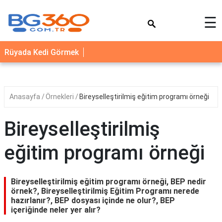
×
☰
YEMEK
Rüyada Kedi Görmek
TARİFLERİ
BİYOGRAFİ
NEDİR
Anasayfa
Örnekleri
Bireyselleştirilmiş eğitim programı örneği
FAYDALARI
Bireyselleştirilmiş
SAĞLIK
eğitim programı örneği
İLETİŞİM
Bireyselleştirilmiş eğitim programı örneği, BEP nedir
örnek?, Bireyselleştirilmiş Eğitim Programı nerede
hazırlanır?, BEP dosyası içinde ne olur?, BEP
içeriğinde neler yer alır?