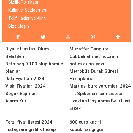
Gizlilik Politikası
Kullanıcı Sözleşmesi
Telif Hakları ve Alıntı
Bize Ulaşın
Diyaliz Hastası Ölüm
Muzaffer Cangure
Belirtileri
Cübbeli ahmet hocanın
Beta hcg 0.100 olup hamile
hatim duası yazılı
olanlar
Metrobüs Durak Süresi
Rakı Fiyatları 2024
Hesaplama
Viski Fiyatları 2024
Mart ayı burç yorumları 2024
Soğuk Espriler
Trt Spikerleri İsim Listesi
Alarm Kur
Uzaktan Hoşlanma Belirtileri
Erkek
Terzi fiyat listesi 2024
600 euro kaç tl
instagram gizlilik hesap
kopuk hangi gün