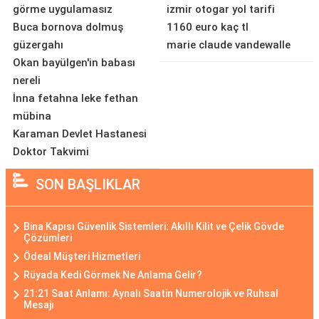
görme uygulamasız
izmir otogar yol tarifi
Buca bornova dolmuş
1160 euro kaç tl
güzergahı
marie claude vandewalle
Okan bayülgen'in babası
nereli
İnna fetahna leke fethan
mübina
Karaman Devlet Hastanesi
Doktor Takvimi
SON BAŞLIKLAR
Bina Kapısı Güvenlik Sistemleri: Akıllı Kilit ve Çelik Gövde
Çözümleri
Ödeal Müşteri Hizmetleri
Rüyada Kedi Görmek Ne Anlama Gelir?
21:21 Saat Anlamı: Aynalı Saatin Numerolojik ve Ruhsal
Mesajı