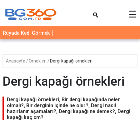
×
☰
YEMEK
Rüyada Kedi Görmek
TARİFLERİ
BİYOGRAFİ
NEDİR
Anasayfa
Örnekleri
Dergi kapağı örnekleri
FAYDALARI
Dergi kapağı örnekleri
SAĞLIK
İLETİŞİM
Dergi kapağı örnekleri, Bir dergi kapağında neler
olmalı?, Bir derginin içinde ne olur?, Dergi nasıl
hazırlanır aşamaları?, Dergi kapağı ne demek?, Dergi
kapağı kaç cm?