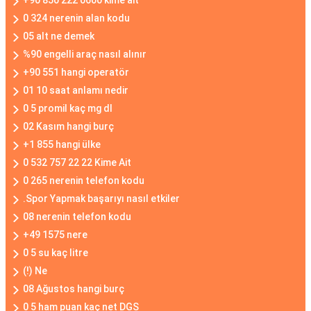
+90 850 222 0600 kime ait
0 324 nerenin alan kodu
05 alt ne demek
%90 engelli araç nasıl alınır
+90 551 hangi operatör
01 10 saat anlamı nedir
0 5 promil kaç mg dl
02 Kasım hangi burç
+1 855 hangi ülke
0 532 757 22 22 Kime Ait
0 265 nerenin telefon kodu
.Spor Yapmak başarıyı nasıl etkiler
08 nerenin telefon kodu
+49 1575 nere
0 5 su kaç litre
(!) Ne
08 Ağustos hangi burç
0 5 ham puan kaç net DGS