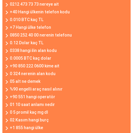
0212 473 73 73 nereye ait
+40 Hangi ülkenin telefon kodu
0.010 BTC kaç TL
+7 Hangi ülke telefon
0850 252 40 00 nerenin telefonu
0.12 Dolar kaç TL
0338 hangi ilin alan kodu
0.0005 BTC kaç dolar
+90 850 222 0600 kime ait
0 324 nerenin alan kodu
05 alt ne demek
%90 engelli araç nasıl alınır
+90 551 hangi operatör
01 10 saat anlamı nedir
0 5 promil kaç mg dl
02 Kasım hangi burç
+1 855 hangi ülke