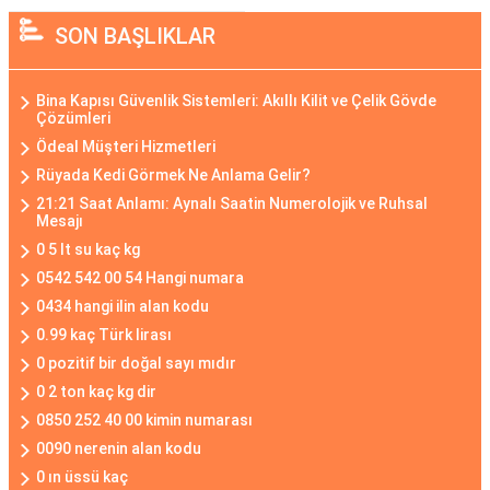
SON BAŞLIKLAR
Bina Kapısı Güvenlik Sistemleri: Akıllı Kilit ve Çelik Gövde
Çözümleri
Ödeal Müşteri Hizmetleri
Rüyada Kedi Görmek Ne Anlama Gelir?
21:21 Saat Anlamı: Aynalı Saatin Numerolojik ve Ruhsal
Mesajı
0 5 lt su kaç kg
0542 542 00 54 Hangi numara
0434 hangi ilin alan kodu
0.99 kaç Türk lirası
0 pozitif bir doğal sayı mıdır
0 2 ton kaç kg dir
0850 252 40 00 kimin numarası
0090 nerenin alan kodu
0 ın üssü kaç