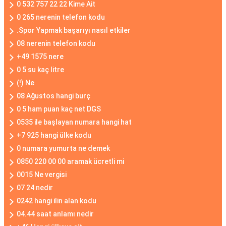
0 532 757 22 22 Kime Ait
0 265 nerenin telefon kodu
.Spor Yapmak başarıyı nasıl etkiler
08 nerenin telefon kodu
+49 1575 nere
0 5 su kaç litre
(!) Ne
08 Ağustos hangi burç
0 5 ham puan kaç net DGS
0535 ile başlayan numara hangi hat
+7 925 hangi ülke kodu
0 numara yumurta ne demek
0850 220 00 00 aramak ücretli mi
0015 Ne vergisi
07 24 nedir
0242 hangi ilin alan kodu
04.44 saat anlamı nedir