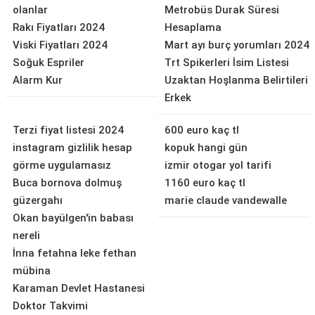
olanlar
Metrobüs Durak Süresi
Rakı Fiyatları 2024
Hesaplama
Viski Fiyatları 2024
Mart ayı burç yorumları 2024
Soğuk Espriler
Trt Spikerleri İsim Listesi
Alarm Kur
Uzaktan Hoşlanma Belirtileri
Erkek
Terzi fiyat listesi 2024
600 euro kaç tl
instagram gizlilik hesap
kopuk hangi gün
görme uygulamasız
izmir otogar yol tarifi
Buca bornova dolmuş
1160 euro kaç tl
güzergahı
marie claude vandewalle
Okan bayülgen'in babası
nereli
İnna fetahna leke fethan
mübina
Karaman Devlet Hastanesi
Doktor Takvimi