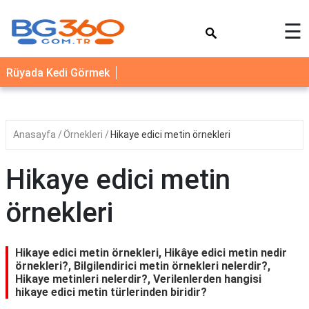
×
☰
YEMEK
Rüyada Kedi Görmek
TARİFLERİ
BİYOGRAFİ
NEDİR
Anasayfa
Örnekleri
Hikaye edici metin örnekleri
FAYDALARI
Hikaye edici metin
SAĞLIK
örnekleri
İLETİŞİM
Hikaye edici metin örnekleri, Hikâye edici metin nedir
örnekleri?, Bilgilendirici metin örnekleri nelerdir?,
Hikaye metinleri nelerdir?, Verilenlerden hangisi
hikaye edici metin türlerinden biridir?