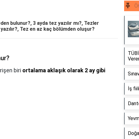
Ör
den bulunur?, 3 ayda tez yazılır mı?, Tezler
sıl yazılır?, Tez en az kaç bölümden oluşur?
TÜBİ
nur?
Veren
işen biri
ortalama aklaşık olarak 2 ay gibi
Sınav
İş fii
Dante
Yevmi
Doğal