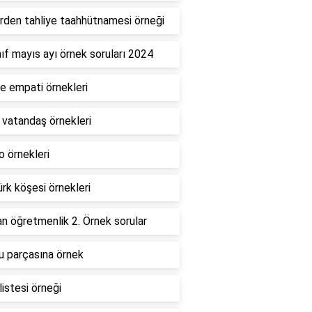
rden tahliye taahhütnamesi örneği
nıf mayıs ayı örnek soruları 2024
e empati örnekleri
 vatandaş örnekleri
 örnekleri
rk köşesi örnekleri
 öğretmenlik 2. Örnek sorular
u parçasına örnek
listesi örneği