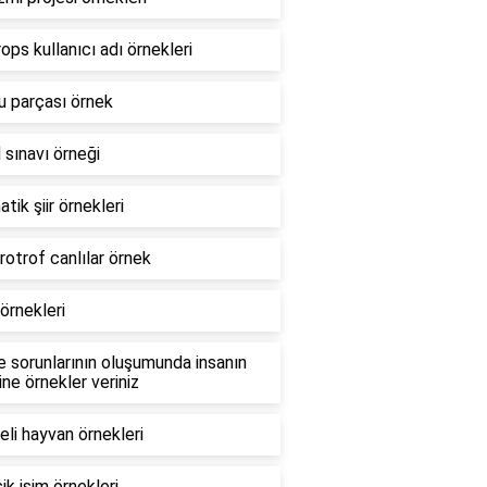
ops kullanıcı adı örnekleri
u parçası örnek
 sınavı örneği
tik şiir örnekleri
otrof canlılar örnek
örnekleri
 sorunlarının oluşumunda insanın
ine örnekler veriniz
li hayvan örnekleri
şik isim örnekleri