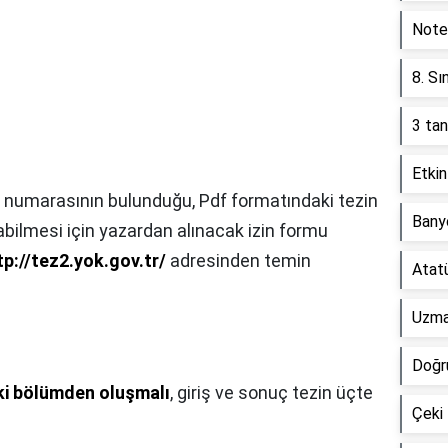
Note
8. Sı
3 tan
Etkin
s numarasının bulunduğu, Pdf formatındaki tezin
Banyo
bilmesi için yazardan alınacak izin formu
tp://tez2.yok.gov.tr/
adresinden temin
Atatü
Uzman
Doğr
iki bölümden oluşmalı
, giriş ve sonuç tezin üçte
Çeki 