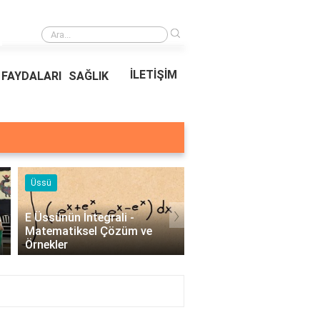
›
Ödeal Müşteri Hizmetleri
İLETİŞİM
FAYDALARI
SAĞLIK
Örnekleri
Blog
›
Profesyonel Kurumsal Mail
Bina Kapısı Güvenlik
Örnekleri - İşletmeler İçin
Sistemleri: Akıllı Kilit v
Etkili İletişim..
Gövde Çözümleri..