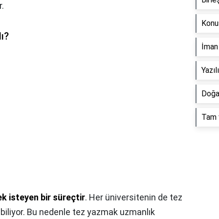
.
Konuş
lı?
İman 
Yazıl
Doğa 
Tam v
 isteyen bir süreçtir
. Her üniversitenin de tez
rebiliyor. Bu nedenle tez yazmak uzmanlık