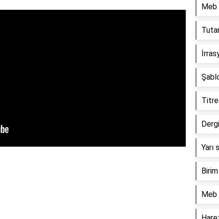
Meb m
Tuta
İrras
Şablo
Titre
Dergi
Yarı 
Birim
Meb 
Harez