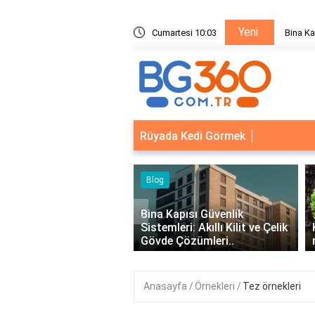
Yeni
ik Sistemleri: Akıllı Kilit ve Çelik Gövde Çözümleri
Cumartesi 10:03
Bina Ka
Rüyada Kedi Görmek
‹
Kapısı Güvenlik
leri: Akıllı Kilit ve Çelik
Kıvırcık Marul mu, Düz Marul
 Çözümleri..
mu Daha Faydalı?
Anasayfa
Örnekleri
Tez örnekleri