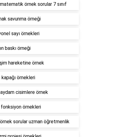
atematik örnek sorular 7 sınıf
nak savunma örneği
yonel sayı örnekleri
n baskı örneği
şim hareketine örnek
 kapağı örnekleri
saydam cisimlere örnek
 fonksiyon örnekleri
örnek sorular uzman öğretmenlik
mi projesi örnekleri