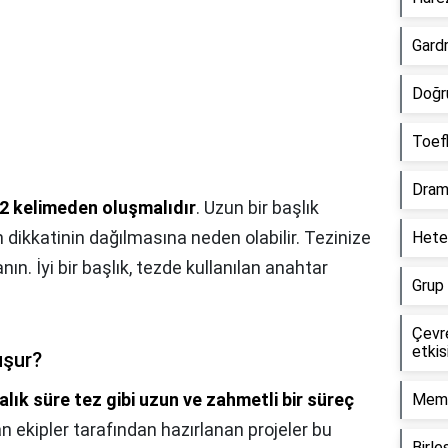
Gardr
Doğr
Toefl
Drama
2 kelimeden oluşmalıdır
. Uzun bir başlık
n dikkatinin dağılmasına neden olabilir. Tezinize
Heter
nın. İyi bir başlık, tezde kullanılan anahtar
Grup 
Çevre
etkis
uşur?
alık süre tez gibi uzun ve zahmetli bir süreç
Meme
 ekipler tarafından hazırlanan projeler bu
Birle