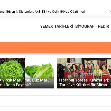
‹
pısı Güvenlik Sistemleri: Akıllı Kilit ve Çelik Gövde Çözümleri
YEMEK TARİFLERİ
BİYOGRAFİ
NEDİR
Üssü
E Üssünün İntegrali -
İstanbul Yöresel Kıyafetleri:
Matematiksel Çözüm ve
Tarihî ve Kültürel Bir Miras
Örnekler