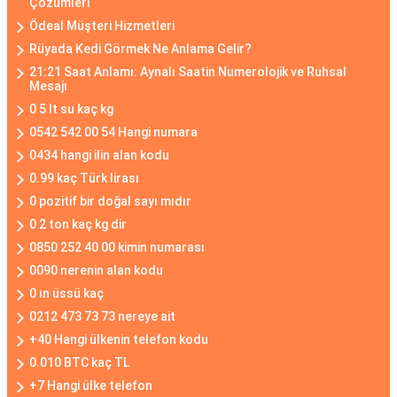
Çözümleri
Ödeal Müşteri Hizmetleri
Rüyada Kedi Görmek Ne Anlama Gelir?
21:21 Saat Anlamı: Aynalı Saatin Numerolojik ve Ruhsal
Mesajı
0 5 lt su kaç kg
0542 542 00 54 Hangi numara
0434 hangi ilin alan kodu
0.99 kaç Türk lirası
0 pozitif bir doğal sayı mıdır
0 2 ton kaç kg dir
0850 252 40 00 kimin numarası
0090 nerenin alan kodu
0 ın üssü kaç
0212 473 73 73 nereye ait
+40 Hangi ülkenin telefon kodu
0.010 BTC kaç TL
+7 Hangi ülke telefon