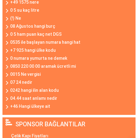
+49 1575 nere
0 5 su kaç litre
(!) Ne
08 Ağustos hangi burç
0 5 ham puan kaç net DGS
0535 ile başlayan numara hangi hat
+7 925 hangi ülke kodu
0 numara yumurta ne demek
0850 220 00 00 aramak ücretli mi
0015 Ne vergisi
07 24 nedir
0242 hangi ilin alan kodu
04.44 saat anlamı nedir
+46 Hangi ülkeye ait
SPONSOR BAĞLANTILAR
Çelik Kapı Fiyatları