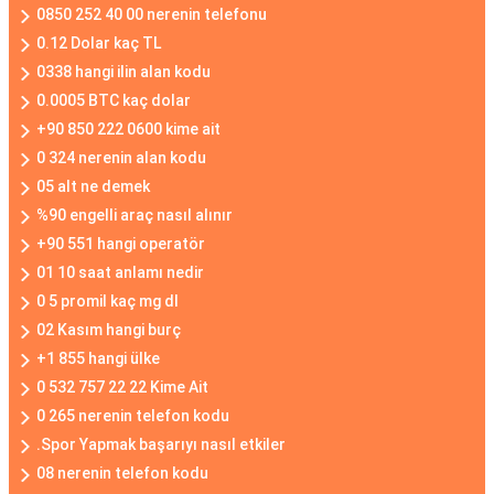
0850 252 40 00 nerenin telefonu
0.12 Dolar kaç TL
0338 hangi ilin alan kodu
0.0005 BTC kaç dolar
+90 850 222 0600 kime ait
0 324 nerenin alan kodu
05 alt ne demek
%90 engelli araç nasıl alınır
+90 551 hangi operatör
01 10 saat anlamı nedir
0 5 promil kaç mg dl
02 Kasım hangi burç
+1 855 hangi ülke
0 532 757 22 22 Kime Ait
0 265 nerenin telefon kodu
.Spor Yapmak başarıyı nasıl etkiler
08 nerenin telefon kodu