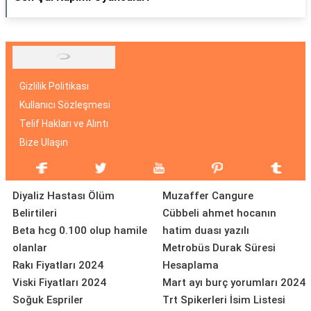
Gizlilik Politikası
Kullanıcı Sözleşmesi
Telif Hakları ve Alıntı
Bize Ulaşın
Diyaliz Hastası Ölüm
Muzaffer Cangure
Belirtileri
Cübbeli ahmet hocanın
Beta hcg 0.100 olup hamile
hatim duası yazılı
olanlar
Metrobüs Durak Süresi
Rakı Fiyatları 2024
Hesaplama
Viski Fiyatları 2024
Mart ayı burç yorumları 2024
Soğuk Espriler
Trt Spikerleri İsim Listesi