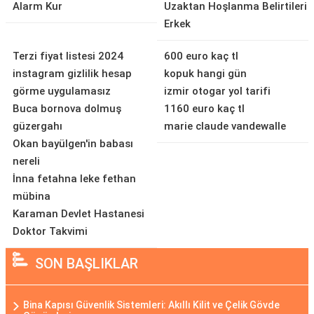
Alarm Kur
Uzaktan Hoşlanma Belirtileri
Erkek
Terzi fiyat listesi 2024
600 euro kaç tl
instagram gizlilik hesap
kopuk hangi gün
görme uygulamasız
izmir otogar yol tarifi
Buca bornova dolmuş
1160 euro kaç tl
güzergahı
marie claude vandewalle
Okan bayülgen'in babası
nereli
İnna fetahna leke fethan
mübina
Karaman Devlet Hastanesi
Doktor Takvimi
SON BAŞLIKLAR
Bina Kapısı Güvenlik Sistemleri: Akıllı Kilit ve Çelik Gövde