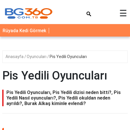
×
☰
YEMEK
Rüyada Kedi Görmek
TARİFLERİ
BİYOGRAFİ
NEDİR
Anasayfa
Oyuncuları
Pis Yedili Oyuncuları
FAYDALARI
Pis Yedili Oyuncuları
SAĞLIK
İLETİŞİM
Pis Yedili Oyuncuları, Pis Yedili dizisi neden bitti?, Pis
Yedili Nasıl oyuncuları?, Pis Yedili okuldan neden
ayrıldı?, Burak Alkaş kiminle evlendi?