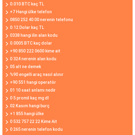
0.010 BTC kaç TL
+7 Hangi ülke telefon
0850 252 40 00 nerenin telefonu
0.12 Dolar kaç TL
0338 hangi ilin alan kodu
0.0005 BTC kaç dolar
+90 850 222 0600 kime ait
0 324 nerenin alan kodu
05 alt ne demek
%90 engelli araç nasıl alınır
+90 551 hangi operatör
01 10 saat anlamı nedir
0 5 promil kaç mg dl
02 Kasım hangi burç
+1 855 hangi ülke
0 532 757 22 22 Kime Ait
0 265 nerenin telefon kodu