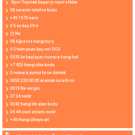
.Spor Yapmak başarıyı nasıl etkiler
08 nerenin telefon kodu
+49 1575 nere
0 5 su kaç litre
(!) Ne
08 Ağustos hangi burç
0 5 ham puan kaç net DGS
0535 ile başlayan numara hangi hat
+7 925 hangi ülke kodu
0 numara yumurta ne demek
0850 220 00 00 aramak ücretli mi
0015 Ne vergisi
07 24 nedir
0242 hangi ilin alan kodu
04.44 saat anlamı nedir
+46 Hangi ülkeye ait