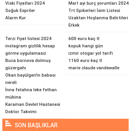
Viski Fiyatları 2024
Mart ayı burç yorumları 2024
Soğuk Espriler
Trt Spikerleri İsim Listesi
Alarm Kur
Uzaktan Hoşlanma Belirtileri
Erkek
Terzi fiyat listesi 2024
600 euro kaç tl
instagram gizlilik hesap
kopuk hangi gün
görme uygulamasız
izmir otogar yol tarifi
Buca bornova dolmuş
1160 euro kaç tl
güzergahı
marie claude vandewalle
Okan bayülgen'in babası
nereli
İnna fetahna leke fethan
mübina
Karaman Devlet Hastanesi
Doktor Takvimi
SON BAŞLIKLAR