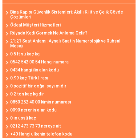
Bina Kapısı Güvenlik Sistemleri: Akıllı Kilit ve Çelik Gövde
Çözümleri
Ödeal Müşteri Hizmetleri
Rüyada Kedi Görmek Ne Anlama Gelir?
21:21 Saat Anlamı: Aynalı Saatin Numerolojik ve Ruhsal
Mesajı
0 5 lt su kaç kg
0542 542 00 54 Hangi numara
0434 hangi ilin alan kodu
0.99 kaç Türk lirası
0 pozitif bir doğal sayı mıdır
0 2 ton kaç kg dir
0850 252 40 00 kimin numarası
0090 nerenin alan kodu
0 ın üssü kaç
0212 473 73 73 nereye ait
+40 Hangi ülkenin telefon kodu