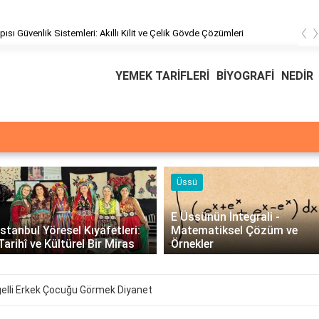
‹
üşteri Hizmetleri
YEMEK TARİFLERİ
BİYOGRAFİ
NEDİR
Üssü
E Üssünün İntegrali -
İstanbul Yöresel Kıyafetleri:
Matematiksel Çözüm ve
Tarihî ve Kültürel Bir Miras
Örnekler
elli Erkek Çocuğu Görmek Diyanet