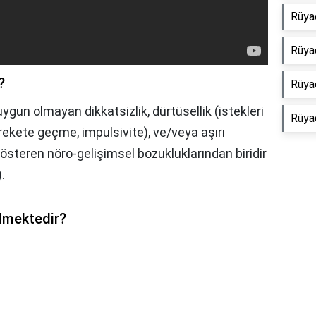
Rüya
Rüya
?
Rüya
ygun olmayan dikkatsizlik, dürtüsellik (istekleri
Rüya
ete geçme, impulsivite), ve/veya aşırı
 gösteren nöro-gelişimsel bozukluklarından biridir
.
lmektedir?