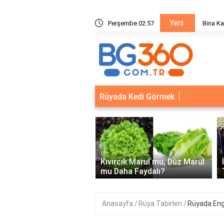
Yeni
ik Sistemleri: Akıllı Kilit ve Çelik Gövde Çözümleri
Perşembe 02:57
Ödeal M
Rüyada Kedi Görmek
‹
Kapısı Güvenlik
leri: Akıllı Kilit ve Çelik
Kıvırcık Marul mu, Düz Marul
 Çözümleri..
mu Daha Faydalı?
Anasayfa
Rüya Tabirleri
Rüyada Eng