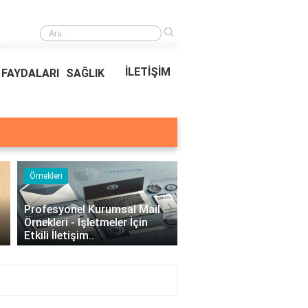
›
Ödeal Müşteri Hizmetleri
İLETİŞİM
FAYDALARI
SAĞLIK
Örnekleri
Blog
›
Profesyonel Kurumsal Mail
Bina Kapısı Güvenlik
Örnekleri - İşletmeler İçin
Sistemleri: Akıllı Kilit v
Etkili İletişim..
Gövde Çözümleri..