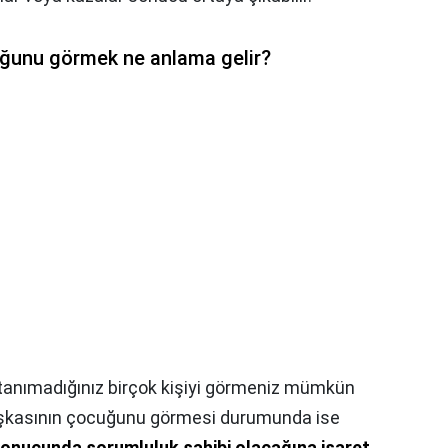
uğunu görmek ne anlama gelir?
e tanımadığınız birçok kişiyi görmeniz mümkün
başkasının çocuğunu görmesi durumunda ise
sonucunda sorumluluk sahibi olacağına işaret