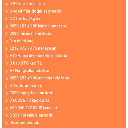
0.99 kaç Türk lirası
0 pozitif bir doğal sayı mıdır
0 2 ton kaç kg dir
0850 252 40 00 kimin numarası
0090 nerenin alan kodu
0 ın üssü kaç
0212 473 73 73 nereye ait
+40 Hangi ülkenin telefon kodu
0.010 BTC kaç TL
+7 Hangi ülke telefon
0850 252 40 00 nerenin telefonu
0.12 Dolar kaç TL
0338 hangi ilin alan kodu
0.0005 BTC kaç dolar
+90 850 222 0600 kime ait
0 324 nerenin alan kodu
05 alt ne demek