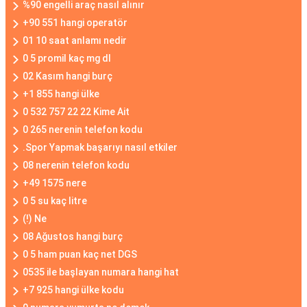
%90 engelli araç nasıl alınır
+90 551 hangi operatör
01 10 saat anlamı nedir
0 5 promil kaç mg dl
02 Kasım hangi burç
+1 855 hangi ülke
0 532 757 22 22 Kime Ait
0 265 nerenin telefon kodu
.Spor Yapmak başarıyı nasıl etkiler
08 nerenin telefon kodu
+49 1575 nere
0 5 su kaç litre
(!) Ne
08 Ağustos hangi burç
0 5 ham puan kaç net DGS
0535 ile başlayan numara hangi hat
+7 925 hangi ülke kodu