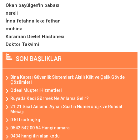
Okan bayülgen'in babası
nereli
İnna fetahna leke fethan
mübina
Karaman Devlet Hastanesi
Doktor Takvimi
SON BAŞLIKLAR
Bina Kapısı Güvenlik Sistemleri: Akıllı Kilit ve Çelik Gövde
Çözümleri
Ödeal Müşteri Hizmetleri
Rüyada Kedi Görmek Ne Anlama Gelir?
21:21 Saat Anlamı: Aynalı Saatin Numerolojik ve Ruhsal
Mesajı
0 5 lt su kaç kg
0542 542 00 54 Hangi numara
0434 hangi ilin alan kodu