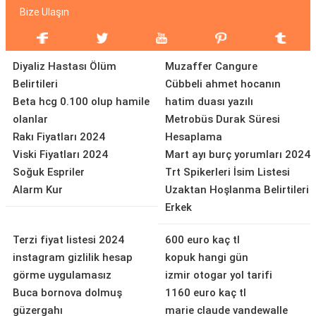
Bize Ulaşın
Diyaliz Hastası Ölüm
Muzaffer Cangure
Belirtileri
Cübbeli ahmet hocanın
Beta hcg 0.100 olup hamile
hatim duası yazılı
olanlar
Metrobüs Durak Süresi
Rakı Fiyatları 2024
Hesaplama
Viski Fiyatları 2024
Mart ayı burç yorumları 2024
Soğuk Espriler
Trt Spikerleri İsim Listesi
Alarm Kur
Uzaktan Hoşlanma Belirtileri
Erkek
Terzi fiyat listesi 2024
600 euro kaç tl
instagram gizlilik hesap
kopuk hangi gün
görme uygulamasız
izmir otogar yol tarifi
Buca bornova dolmuş
1160 euro kaç tl
güzergahı
marie claude vandewalle