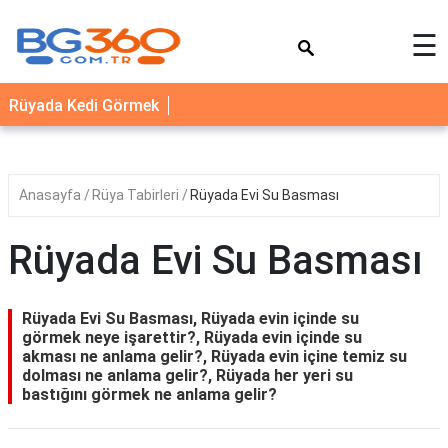
×
☰
YEMEK
Rüyada Kedi Görmek
TARİFLERİ
BİYOGRAFİ
NEDİR
Anasayfa
Rüya Tabirleri
Rüyada Evi Su Basması
FAYDALARI
Rüyada Evi Su Basması
SAĞLIK
İLETİŞİM
Rüyada Evi Su Basması, Rüyada evin içinde su
görmek neye işarettir?, Rüyada evin içinde su
akması ne anlama gelir?, Rüyada evin içine temiz su
dolması ne anlama gelir?, Rüyada her yeri su
bastığını görmek ne anlama gelir?