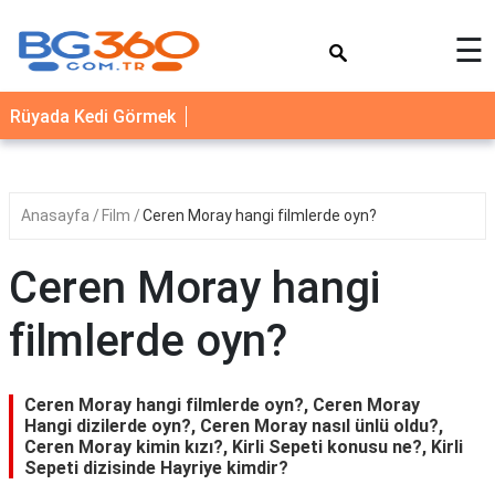
×
☰
YEMEK
Rüyada Kedi Görmek
TARİFLERİ
BİYOGRAFİ
NEDİR
Anasayfa
Film
Ceren Moray hangi filmlerde oyn?
FAYDALARI
Ceren Moray hangi
SAĞLIK
filmlerde oyn?
İLETİŞİM
Ceren Moray hangi filmlerde oyn?, Ceren Moray
Hangi dizilerde oyn?, Ceren Moray nasıl ünlü oldu?,
Ceren Moray kimin kızı?, Kirli Sepeti konusu ne?, Kirli
Sepeti dizisinde Hayriye kimdir?