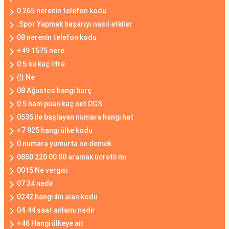
0 265 nerenin telefon kodu
.Spor Yapmak başarıyı nasıl etkiler
08 nerenin telefon kodu
+49 1575 nere
0 5 su kaç litre
(!) Ne
08 Ağustos hangi burç
0 5 ham puan kaç net DGS
0535 ile başlayan numara hangi hat
+7 925 hangi ülke kodu
0 numara yumurta ne demek
0850 220 00 00 aramak ücretli mi
0015 Ne vergisi
07 24 nedir
0242 hangi ilin alan kodu
04.44 saat anlamı nedir
+46 Hangi ülkeye ait