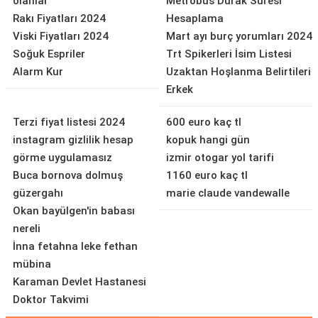
olanlar
Metrobüs Durak Süresi
Rakı Fiyatları 2024
Hesaplama
Viski Fiyatları 2024
Mart ayı burç yorumları 2024
Soğuk Espriler
Trt Spikerleri İsim Listesi
Alarm Kur
Uzaktan Hoşlanma Belirtileri
Erkek
Terzi fiyat listesi 2024
600 euro kaç tl
instagram gizlilik hesap
kopuk hangi gün
görme uygulamasız
izmir otogar yol tarifi
Buca bornova dolmuş
1160 euro kaç tl
güzergahı
marie claude vandewalle
Okan bayülgen'in babası
nereli
İnna fetahna leke fethan
mübina
Karaman Devlet Hastanesi
Doktor Takvimi