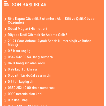
SON BAŞLIKLAR
Bina Kapısı Güvenlik Sistemleri: Akıllı Kilit ve Çelik Gövde
Çözümleri
Ödeal Müşteri Hizmetleri
Rüyada Kedi Görmek Ne Anlama Gelir?
21:21 Saat Anlamı: Aynalı Saatin Numerolojik ve Ruhsal
Mesajı
0 5 lt su kaç kg
0542 542 00 54 Hangi numara
0434 hangi ilin alan kodu
0.99 kaç Türk lirası
0 pozitif bir doğal sayı mıdır
0 2 ton kaç kg dir
0850 252 40 00 kimin numarası
0090 nerenin alan kodu
0 ın üssü kaç