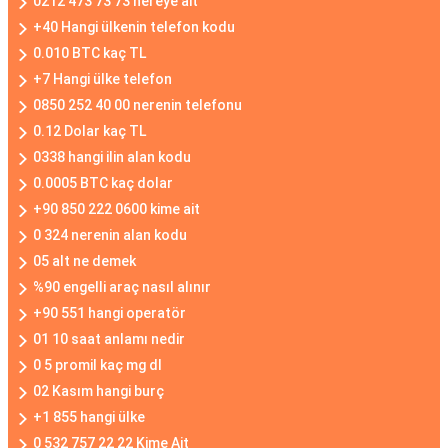
0212 473 73 73 nereye ait
+40 Hangi ülkenin telefon kodu
0.010 BTC kaç TL
+7 Hangi ülke telefon
0850 252 40 00 nerenin telefonu
0.12 Dolar kaç TL
0338 hangi ilin alan kodu
0.0005 BTC kaç dolar
+90 850 222 0600 kime ait
0 324 nerenin alan kodu
05 alt ne demek
%90 engelli araç nasıl alınır
+90 551 hangi operatör
01 10 saat anlamı nedir
0 5 promil kaç mg dl
02 Kasım hangi burç
+1 855 hangi ülke
0 532 757 22 22 Kime Ait