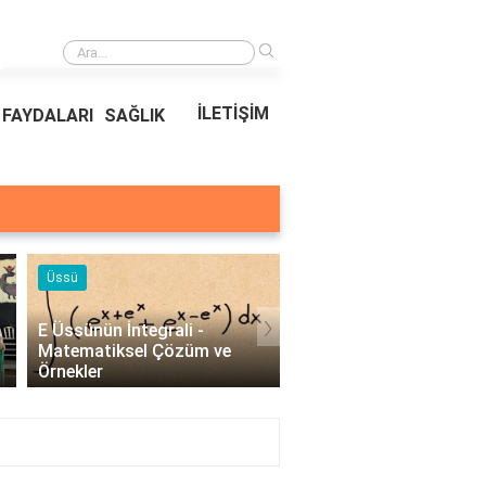
›
Ödeal Müşteri Hizmetleri
İLETİŞİM
FAYDALARI
SAĞLIK
Örnekleri
Blog
›
Profesyonel Kurumsal Mail
Bina Kapısı Güvenlik
Örnekleri - İşletmeler İçin
Sistemleri: Akıllı Kilit v
Etkili İletişim..
Gövde Çözümleri..