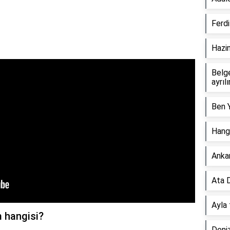
Ferdi
Hazin
Belg
ayrılı
Ben Y
Hangi
Ankam
Ata D
Ayla 
m hangisi?
Deniz