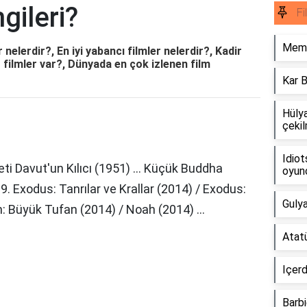
ngileri?
Fi
Memo
er nelerdir?, En iyi yabancı filmler nelerdir?, Kadir
it filmler var?, Dünyada en çok izlenen film
Kar B
Hülya
çekil
Idiot
i Davut'un Kılıcı (1951) ... Küçük Buddha
oyun
39. Exodus: Tanrılar ve Krallar (2014) / Exodus:
Gulya
h: Büyük Tufan (2014) / Noah (2014) ...
Atatü
Içerd
Barbi