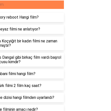
lm
ry reboot Hangi film?
eyaz filmi ne anlatıyor?
 Koçyiğit bir kadın filmi ne zaman
miştir?
s Dangal gibi birkaç film vardı başrol
cusu kimdir?
bani filmi hangi film?
rk filmi 2 film kaç saat?
e dizisi hangi filmden uyarlandı?
e filminin amacı nedir?