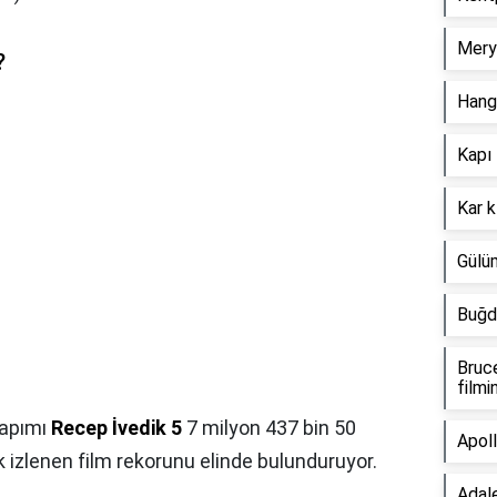
Merye
?
Hangi
Kapı 
Kar k
Gülüm
Buğda
Bruce
filmi
yapımı
Recep İvedik 5
7 milyon 437 bin 50
Apoll
 izlenen film rekorunu elinde bulunduruyor.
Adal