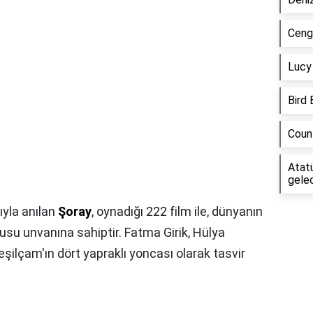
Cengi
Lucy 
Bird 
Coun
Atatü
gele
ıyla anılan
Şoray
, oynadığı 222 film ile, dünyanın
cusu unvanına sahiptir. Fatma Girik, Hülya
 Yeşilçam'ın dört yapraklı yoncası olarak tasvir