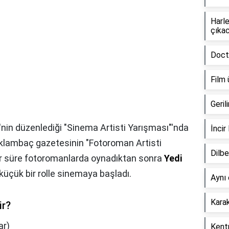
Harle
çıka
Docto
Film 
Geril
i'nin düzenlediği "Sinema Artisti Yarışması"'nda
İncir
aklambaç gazetesinin "Fotoroman Artisti
Dilbe
Bir süre fotoromanlarda oynadıktan sonra
Yedi
 küçük bir rolle sinemaya başladı.
Aynı 
Karak
ir?
ar)
Kentp