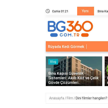
Yeni
ik Sistemleri: Akıllı Kilit ve Çelik Gövde Çözümleri
Cuma 01:21
Bina Ka
Rüyada Kedi Görmek
‹
Kapısı Güvenlik
leri: Akıllı Kilit ve Çelik
Kıvırcık Marul mu, Düz Marul
 Çözümleri..
mu Daha Faydalı?
Anasayfa
Film
Dini filmler hangileri?