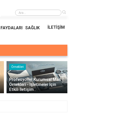
›
Ödeal Müşteri Hizmetleri
İLETİŞİM
FAYDALARI
SAĞLIK
Örnekleri
Blog
›
Profesyonel Kurumsal Mail
Bina Kapısı Güvenlik
Örnekleri - İşletmeler İçin
Sistemleri: Akıllı Kilit v
Etkili İletişim..
Gövde Çözümleri..