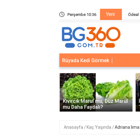
Yeni
ik Sistemleri: Akıllı Kilit ve Çelik Gövde Çözümleri
Perşembe 10:36
Ödeal M
Rüyada Kedi Görmek
‹
Kapısı Güvenlik
leri: Akıllı Kilit ve Çelik
Kıvırcık Marul mu, Düz Marul
 Çözümleri..
mu Daha Faydalı?
Anasayfa
Kaç Yaşında
Adriana lima