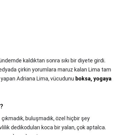
ndemde kaldıktan sonra sıkı bir diyete girdi.
medyada çirkin yorumlara maruz kalan Lima tam
oks yapan Adriana Lima, vücudunu
boksa, yogaya
ı?
ç çıkmadık, buluşmadık, özel hiçbir şey
lik dedikoduları koca bir yalan, çok aptalca.