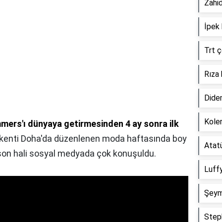
Zahid
İpek 
Trt 
Rıza
Dide
Kole
mers'ı dünyaya getirmesinden 4 ay sonra ilk
aşkenti Doha'da düzenlenen moda haftasında boy
Atat
son hali sosyal medyada çok konuşuldu.
Luff
Şeym
Step