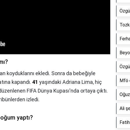
Özgü
Tozk
Ferh
Beyo
mı?
Özgü
an koyduklarını ekledi. Sonra da bebeğiyle
Mfö 
yatına kapandı.
41
yaşındaki Adriana Lima, hiç
 düzenlenen FIFA Dünya Kupası'nda ortaya çıktı.
Oğuz
ribünlerden izledi.
Ali ş
doğum yaptı?
Fatih