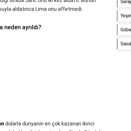
diği sırada Jaric onu iki kez aldattı. Bunun
Sera
suyla aldatınca Lima onu affetmedi.
Yeşi
a neden ayrıldı?
Göbe
Sasu
on
dolarla dünyanın en çok kazanan ikinci