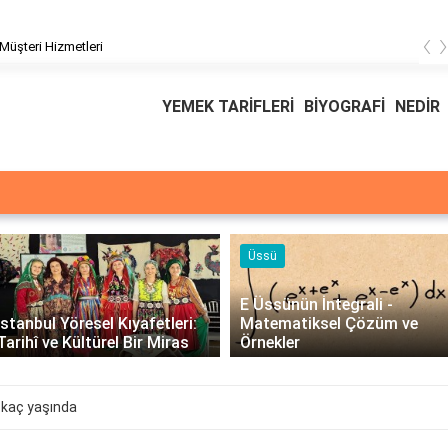
‹
üşteri Hizmetleri
YEMEK TARİFLERİ
BİYOGRAFİ
NEDİR
Üssü
E Üssünün İntegrali -
İstanbul Yöresel Kıyafetleri:
Matematiksel Çözüm ve
Tarihî ve Kültürel Bir Miras
Örnekler
 kaç yaşında