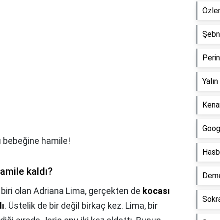
Özle
Şebn
Peri
Yalın
Kenan
Goog
 bebeğine hamile!
Hasb
amile kaldı?
Deme
biri olan Adriana Lima, gerçekten de
kocası
Sokr
dı
. Üstelik de bir değil birkaç kez. Lima, bir