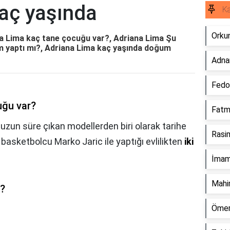
kaç yaşında
Ka
Orkun
na Lima kaç tane çocuğu var?, Adriana Lima Şu
m yaptı mı?, Adriana Lima kaç yaşında doğum
Adnan
Fedo
uğu var?
Fatma
uzun süre çıkan modellerden biri olarak tarihe
Rasi
basketbolcu Marko Jaric ile yaptığı evlilikten
iki
İmam
Mahir
o?
Ömer 