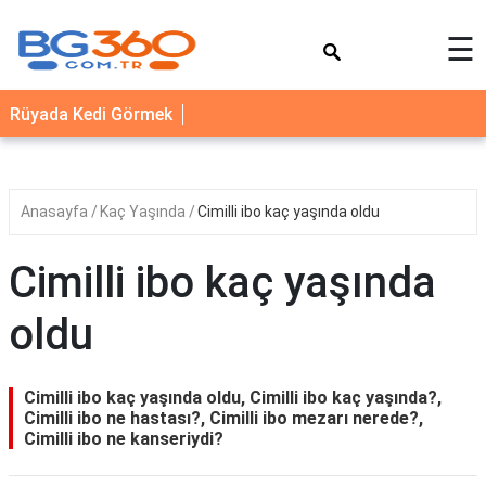
×
☰
YEMEK
Rüyada Kedi Görmek
TARİFLERİ
BİYOGRAFİ
NEDİR
Anasayfa
Kaç Yaşında
Cimilli ibo kaç yaşında oldu
FAYDALARI
Cimilli ibo kaç yaşında
SAĞLIK
oldu
İLETİŞİM
Cimilli ibo kaç yaşında oldu, Cimilli ibo kaç yaşında?,
Cimilli ibo ne hastası?, Cimilli ibo mezarı nerede?,
Cimilli ibo ne kanseriydi?