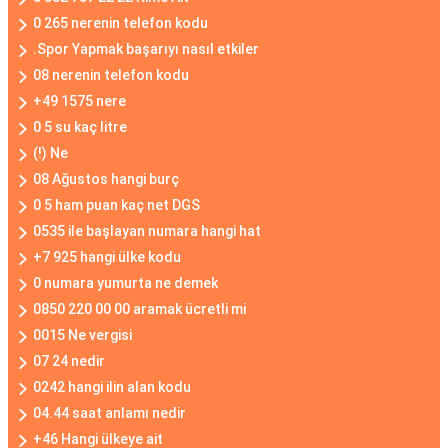
0 265 nerenin telefon kodu
.Spor Yapmak başarıyı nasıl etkiler
08 nerenin telefon kodu
+49 1575 nere
0 5 su kaç litre
(!) Ne
08 Ağustos hangi burç
0 5 ham puan kaç net DGS
0535 ile başlayan numara hangi hat
+7 925 hangi ülke kodu
0 numara yumurta ne demek
0850 220 00 00 aramak ücretli mi
0015 Ne vergisi
07 24 nedir
0242 hangi ilin alan kodu
04.44 saat anlamı nedir
+46 Hangi ülkeye ait