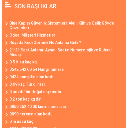
SON BAŞLIKLAR
Bina Kapısı Güvenlik Sistemleri: Akıllı Kilit ve Çelik Gövde
Çözümleri
Ödeal Müşteri Hizmetleri
Rüyada Kedi Görmek Ne Anlama Gelir?
21:21 Saat Anlamı: Aynalı Saatin Numerolojik ve Ruhsal
Mesajı
0 5 lt su kaç kg
0542 542 00 54 Hangi numara
0434 hangi ilin alan kodu
0.99 kaç Türk lirası
0 pozitif bir doğal sayı mıdır
0 2 ton kaç kg dir
0850 252 40 00 kimin numarası
0090 nerenin alan kodu
0 ın üssü kaç