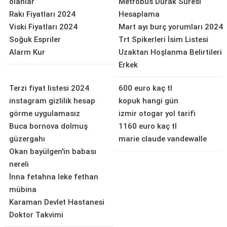
olanlar
Metrobüs Durak Süresi
Rakı Fiyatları 2024
Hesaplama
Viski Fiyatları 2024
Mart ayı burç yorumları 2024
Soğuk Espriler
Trt Spikerleri İsim Listesi
Alarm Kur
Uzaktan Hoşlanma Belirtileri
Erkek
Terzi fiyat listesi 2024
600 euro kaç tl
instagram gizlilik hesap
kopuk hangi gün
görme uygulamasız
izmir otogar yol tarifi
Buca bornova dolmuş
1160 euro kaç tl
güzergahı
marie claude vandewalle
Okan bayülgen'in babası
nereli
İnna fetahna leke fethan
mübina
Karaman Devlet Hastanesi
Doktor Takvimi