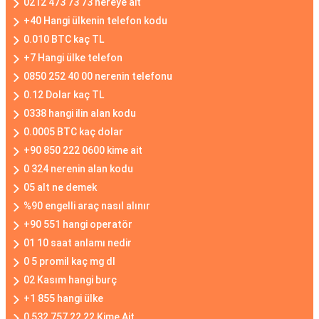
0212 473 73 73 nereye ait
+40 Hangi ülkenin telefon kodu
0.010 BTC kaç TL
+7 Hangi ülke telefon
0850 252 40 00 nerenin telefonu
0.12 Dolar kaç TL
0338 hangi ilin alan kodu
0.0005 BTC kaç dolar
+90 850 222 0600 kime ait
0 324 nerenin alan kodu
05 alt ne demek
%90 engelli araç nasıl alınır
+90 551 hangi operatör
01 10 saat anlamı nedir
0 5 promil kaç mg dl
02 Kasım hangi burç
+1 855 hangi ülke
0 532 757 22 22 Kime Ait