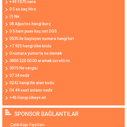
+49 1575 nere
0 5 su kaç litre
(!) Ne
08 Ağustos hangi burç
0 5 ham puan kaç net DGS
0535 ile başlayan numara hangi hat
+7 925 hangi ülke kodu
0 numara yumurta ne demek
0850 220 00 00 aramak ücretli mi
0015 Ne vergisi
07 24 nedir
0242 hangi ilin alan kodu
04.44 saat anlamı nedir
+46 Hangi ülkeye ait
SPONSOR BAĞLANTILAR
Çelik Kapı Fiyatları