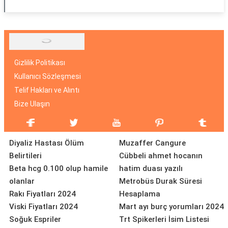
Gizlilik Politikası
Kullanıcı Sözleşmesi
Telif Hakları ve Alıntı
Bize Ulaşın
Diyaliz Hastası Ölüm
Muzaffer Cangure
Belirtileri
Cübbeli ahmet hocanın
Beta hcg 0.100 olup hamile
hatim duası yazılı
olanlar
Metrobüs Durak Süresi
Rakı Fiyatları 2024
Hesaplama
Viski Fiyatları 2024
Mart ayı burç yorumları 2024
Soğuk Espriler
Trt Spikerleri İsim Listesi