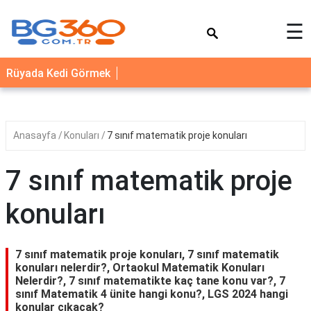
×
☰
YEMEK
Rüyada Kedi Görmek
TARİFLERİ
BİYOGRAFİ
NEDİR
Anasayfa
Konuları
7 sınıf matematik proje konuları
FAYDALARI
7 sınıf matematik proje
SAĞLIK
konuları
İLETİŞİM
7 sınıf matematik proje konuları, 7 sınıf matematik
konuları nelerdir?, Ortaokul Matematik Konuları
Nelerdir?, 7 sınıf matematikte kaç tane konu var?, 7
sınıf Matematik 4 ünite hangi konu?, LGS 2024 hangi
konular çıkacak?