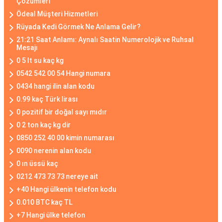
Çözümleri
Ödeal Müşteri Hizmetleri
Rüyada Kedi Görmek Ne Anlama Gelir?
21:21 Saat Anlamı: Aynalı Saatin Numerolojik ve Ruhsal
Mesajı
0 5 lt su kaç kg
0542 542 00 54 Hangi numara
0434 hangi ilin alan kodu
0.99 kaç Türk lirası
0 pozitif bir doğal sayı mıdır
0 2 ton kaç kg dir
0850 252 40 00 kimin numarası
0090 nerenin alan kodu
0 ın üssü kaç
0212 473 73 73 nereye ait
+40 Hangi ülkenin telefon kodu
0.010 BTC kaç TL
+7 Hangi ülke telefon