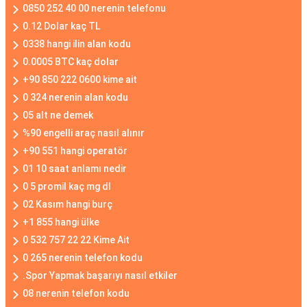
0850 252 40 00 nerenin telefonu
0.12 Dolar kaç TL
0338 hangi ilin alan kodu
0.0005 BTC kaç dolar
+90 850 222 0600 kime ait
0 324 nerenin alan kodu
05 alt ne demek
%90 engelli araç nasıl alınır
+90 551 hangi operatör
01 10 saat anlamı nedir
0 5 promil kaç mg dl
02 Kasım hangi burç
+1 855 hangi ülke
0 532 757 22 22 Kime Ait
0 265 nerenin telefon kodu
.Spor Yapmak başarıyı nasıl etkiler
08 nerenin telefon kodu