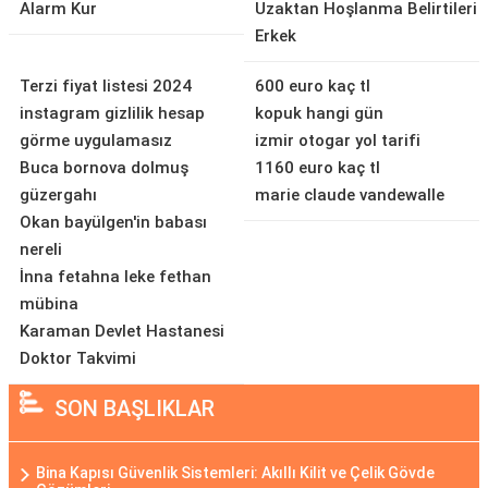
Alarm Kur
Uzaktan Hoşlanma Belirtileri
Erkek
Terzi fiyat listesi 2024
600 euro kaç tl
instagram gizlilik hesap
kopuk hangi gün
görme uygulamasız
izmir otogar yol tarifi
Buca bornova dolmuş
1160 euro kaç tl
güzergahı
marie claude vandewalle
Okan bayülgen'in babası
nereli
İnna fetahna leke fethan
mübina
Karaman Devlet Hastanesi
Doktor Takvimi
SON BAŞLIKLAR
Bina Kapısı Güvenlik Sistemleri: Akıllı Kilit ve Çelik Gövde