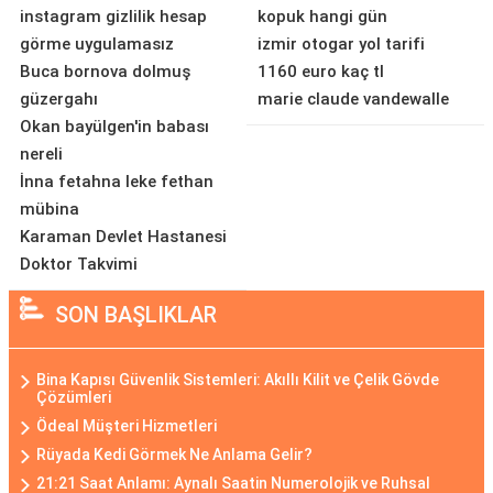
instagram gizlilik hesap
kopuk hangi gün
görme uygulamasız
izmir otogar yol tarifi
Buca bornova dolmuş
1160 euro kaç tl
güzergahı
marie claude vandewalle
Okan bayülgen'in babası
nereli
İnna fetahna leke fethan
mübina
Karaman Devlet Hastanesi
Doktor Takvimi
SON BAŞLIKLAR
Bina Kapısı Güvenlik Sistemleri: Akıllı Kilit ve Çelik Gövde
Çözümleri
Ödeal Müşteri Hizmetleri
Rüyada Kedi Görmek Ne Anlama Gelir?
21:21 Saat Anlamı: Aynalı Saatin Numerolojik ve Ruhsal