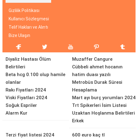
Gizlilik Politikası
Kullanıcı Sözleşmesi
Telif Hakları ve Alıntı
Bize Ulaşın
Diyaliz Hastası Ölüm
Muzaffer Cangure
Belirtileri
Cübbeli ahmet hocanın
Beta hcg 0.100 olup hamile
hatim duası yazılı
olanlar
Metrobüs Durak Süresi
Rakı Fiyatları 2024
Hesaplama
Viski Fiyatları 2024
Mart ayı burç yorumları 2024
Soğuk Espriler
Trt Spikerleri İsim Listesi
Alarm Kur
Uzaktan Hoşlanma Belirtileri
Erkek
Terzi fiyat listesi 2024
600 euro kaç tl