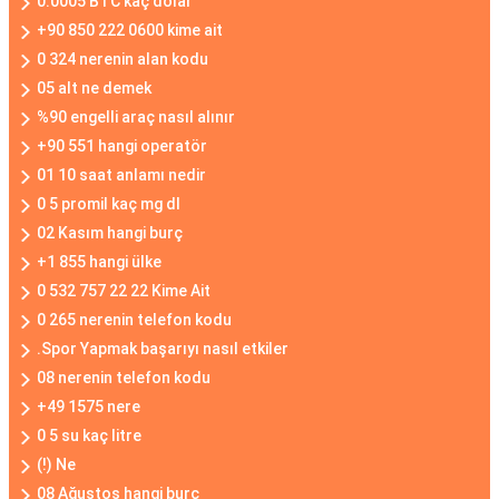
0.0005 BTC kaç dolar
+90 850 222 0600 kime ait
0 324 nerenin alan kodu
05 alt ne demek
%90 engelli araç nasıl alınır
+90 551 hangi operatör
01 10 saat anlamı nedir
0 5 promil kaç mg dl
02 Kasım hangi burç
+1 855 hangi ülke
0 532 757 22 22 Kime Ait
0 265 nerenin telefon kodu
.Spor Yapmak başarıyı nasıl etkiler
08 nerenin telefon kodu
+49 1575 nere
0 5 su kaç litre
(!) Ne
08 Ağustos hangi burç