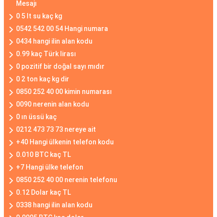
Mesajı
0 5 lt su kaç kg
0542 542 00 54 Hangi numara
0434 hangi ilin alan kodu
0.99 kaç Türk lirası
0 pozitif bir doğal sayı mıdır
0 2 ton kaç kg dir
0850 252 40 00 kimin numarası
0090 nerenin alan kodu
0 ın üssü kaç
0212 473 73 73 nereye ait
+40 Hangi ülkenin telefon kodu
0.010 BTC kaç TL
+7 Hangi ülke telefon
0850 252 40 00 nerenin telefonu
0.12 Dolar kaç TL
0338 hangi ilin alan kodu