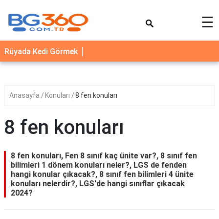
×
☰
YEMEK
Rüyada Kedi Görmek
TARİFLERİ
BİYOGRAFİ
NEDİR
Anasayfa
Konuları
8 fen konuları
FAYDALARI
8 fen konuları
SAĞLIK
İLETİŞİM
8 fen konuları, Fen 8 sınıf kaç ünite var?, 8 sınıf fen
bilimleri 1 dönem konuları neler?, LGS de fenden
hangi konular çıkacak?, 8 sınıf fen bilimleri 4 ünite
konuları nelerdir?, LGS'de hangi sınıflar çıkacak
2024?