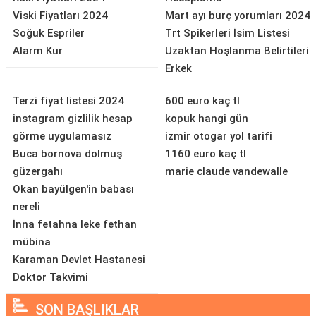
Viski Fiyatları 2024
Mart ayı burç yorumları 2024
Soğuk Espriler
Trt Spikerleri İsim Listesi
Alarm Kur
Uzaktan Hoşlanma Belirtileri
Erkek
Terzi fiyat listesi 2024
600 euro kaç tl
instagram gizlilik hesap
kopuk hangi gün
görme uygulamasız
izmir otogar yol tarifi
Buca bornova dolmuş
1160 euro kaç tl
güzergahı
marie claude vandewalle
Okan bayülgen'in babası
nereli
İnna fetahna leke fethan
mübina
Karaman Devlet Hastanesi
Doktor Takvimi
SON BAŞLIKLAR