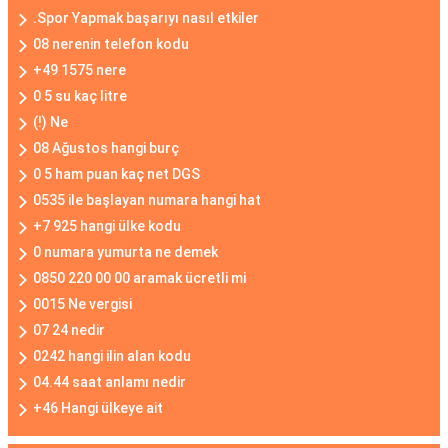
.Spor Yapmak başarıyı nasıl etkiler
08 nerenin telefon kodu
+49 1575 nere
0 5 su kaç litre
(!) Ne
08 Ağustos hangi burç
0 5 ham puan kaç net DGS
0535 ile başlayan numara hangi hat
+7 925 hangi ülke kodu
0 numara yumurta ne demek
0850 220 00 00 aramak ücretli mi
0015 Ne vergisi
07 24 nedir
0242 hangi ilin alan kodu
04.44 saat anlamı nedir
+46 Hangi ülkeye ait