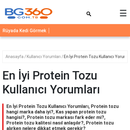
×
☰
YEMEK
Rüyada Kedi Görmek
TARİFLERİ
BİYOGRAFİ
NEDİR
Anasayfa
Kullanıcı Yorumları
En İyi Protein Tozu Kullanıcı Yorumla
FAYDALARI
En İyi Protein Tozu
SAĞLIK
Kullanıcı Yorumları
İLETİŞİM
En İyi Protein Tozu Kullanıcı Yorumları, Protein tozu
hangi marka daha iyi?, Kas yapan protein tozu
hangisi?, Protein tozu markası fark eder mi?,
Protein tozu kalitesi nasıl anlaşılır?, Protein tozu
alırken nelere dikkat etmek gerekir?