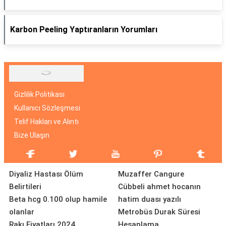
Karbon Peeling Yaptıranların Yorumları
Gizlilik Politikası
Kullanıcı Sözleşmesi
Telif Hakları ve Alıntı
Bize Ulaşın
Diyaliz Hastası Ölüm
Muzaffer Cangure
Belirtileri
Cübbeli ahmet hocanın
Beta hcg 0.100 olup hamile
hatim duası yazılı
olanlar
Metrobüs Durak Süresi
Rakı Fiyatları 2024
Hesaplama