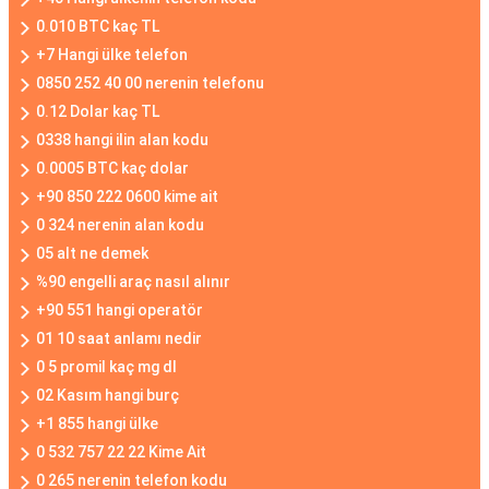
0.010 BTC kaç TL
+7 Hangi ülke telefon
0850 252 40 00 nerenin telefonu
0.12 Dolar kaç TL
0338 hangi ilin alan kodu
0.0005 BTC kaç dolar
+90 850 222 0600 kime ait
0 324 nerenin alan kodu
05 alt ne demek
%90 engelli araç nasıl alınır
+90 551 hangi operatör
01 10 saat anlamı nedir
0 5 promil kaç mg dl
02 Kasım hangi burç
+1 855 hangi ülke
0 532 757 22 22 Kime Ait
0 265 nerenin telefon kodu