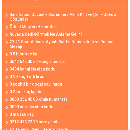
Bina Kapısı Güvenlik Sistemleri: Akıllı Kilit ve Çelik Gövde
Çözümleri
Ödeal Müşteri Hizmetleri
Rüyada Kedi Görmek Ne Anlama Gelir?
21:21 Saat Anlamı: Aynalı Saatin Numerolojik ve Ruhsal
Mesajı
0 5 lt su kaç kg
0542 542 00 54 Hangi numara
0434 hangi ilin alan kodu
0.99 kaç Türk lirası
0 pozitif bir doğal sayı mıdır
0 2 ton kaç kg dir
0850 252 40 00 kimin numarası
0090 nerenin alan kodu
0 ın üssü kaç
0212 473 73 73 nereye ait
+40 Hangi ülkenin telefon kodu