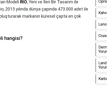
Cipra
atan Modeli
RIO
, Yeni ve İleri Bir Tasarım ile
io, 2015 yılında dünya çapında 473.000 adet ile
Kahve
ını oluşturarak markanın küresel çapta en çok
Lenov
Cruis
li hangisi?
Derm
Yorum
Land 
Yorum
Karbo