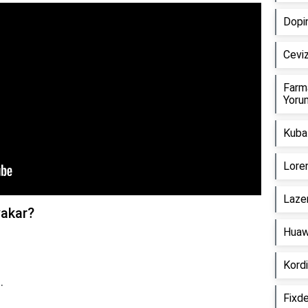
Dopin
Ceviz
Farm
Yorum
Kuba 
Loren
Lazer
yakar?
Huaw
Kordi
t
.
Fixde