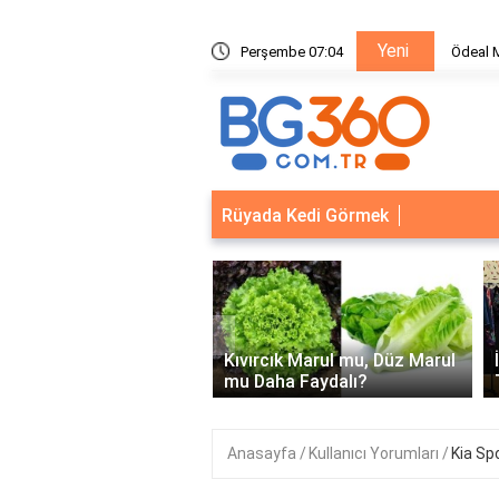
Yeni
ik Sistemleri: Akıllı Kilit ve Çelik Gövde Çözümleri
Perşembe 07:04
Ödeal M
Rüyada Kedi Görmek
‹
Kapısı Güvenlik
leri: Akıllı Kilit ve Çelik
Kıvırcık Marul mu, Düz Marul
 Çözümleri..
mu Daha Faydalı?
Anasayfa
Kullanıcı Yorumları
Kia Sp