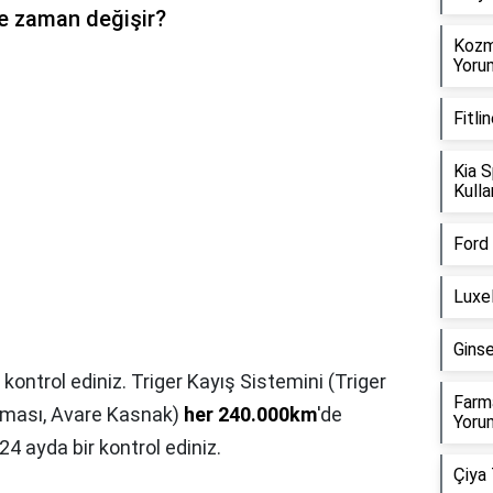
ne zaman değişir?
Kozm
Yorum
Fitli
Kia S
Kulla
Ford 
Luxel
Ginse
kontrol ediniz. Triger Kayış Sistemini (Triger
Farma
izması, Avare Kasnak)
her 240.000km
'de
Yorum
24 ayda bir kontrol ediniz.
Çiya 