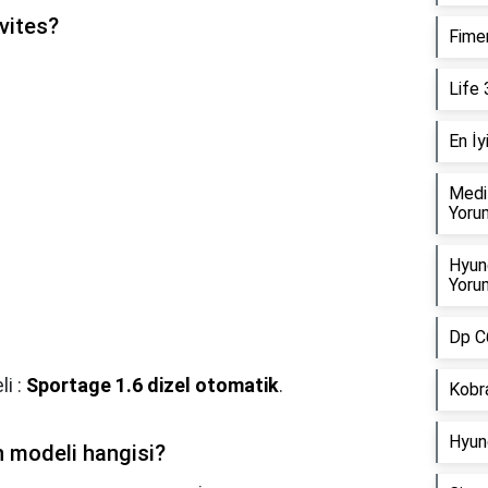
vites?
Fimer
Life 
En İy
Medi
Yorum
Hyund
Yorum
Dp C6
li :
Sportage 1.6 dizel otomatik
.
Kobra
Hyund
n modeli hangisi?