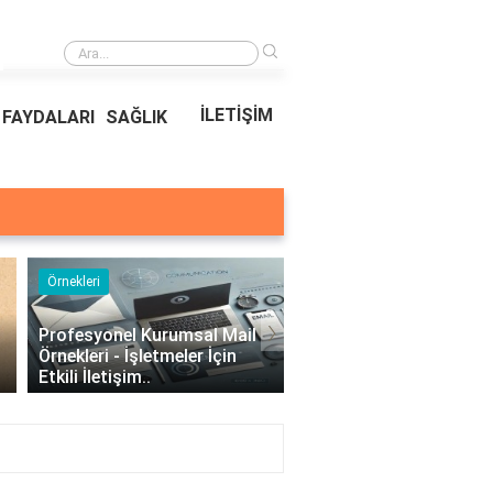
›
Ödeal Müşteri Hizmetleri
İLETİŞİM
FAYDALARI
SAĞLIK
Örnekleri
Blog
›
Profesyonel Kurumsal Mail
Bina Kapısı Güvenlik
Örnekleri - İşletmeler İçin
Sistemleri: Akıllı Kilit v
Etkili İletişim..
Gövde Çözümleri..