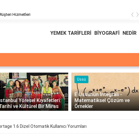
‹
üşteri Hizmetleri
YEMEK TARİFLERİ
BİYOGRAFİ
NEDİR
Üssü
E Üssünün İntegrali -
İstanbul Yöresel Kıyafetleri:
Matematiksel Çözüm ve
Tarihî ve Kültürel Bir Miras
Örnekler
ortage 1.6 Dizel Otomatik Kullanıcı Yorumları