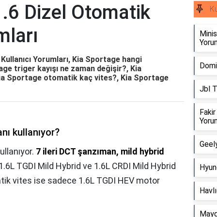
.6 Dizel Otomatik
Ku
mları
Minis
Yorum
Kullanıcı Yorumları, Kia Sportage hangi
Domin
age triger kayışı ne zaman değişir?, Kia
Kia Sportage otomatik kaç vites?, Kia Sportage
Jbl T
Fakir
Yorum
nı kullanıyor?
Geely
ullanıyor.
7 ileri DCT şanzıman, mild hybrid
 1.6L TGDI Mild Hybrid ve 1.6L CRDI Mild Hybrid
Hyund
matik vites ise sadece 1.6L TGDI HEV motor
Havlı
Mayd