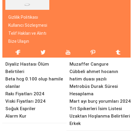
Gizlilik Politikası
Kullanıcı Sözleşmesi
Telif Hakları ve Alıntı
Bize Ulaşın
Diyaliz Hastası Ölüm
Muzaffer Cangure
Belirtileri
Cübbeli ahmet hocanın
Beta hcg 0.100 olup hamile
hatim duası yazılı
olanlar
Metrobüs Durak Süresi
Rakı Fiyatları 2024
Hesaplama
Viski Fiyatları 2024
Mart ayı burç yorumları 2024
Soğuk Espriler
Trt Spikerleri İsim Listesi
Alarm Kur
Uzaktan Hoşlanma Belirtileri
Erkek