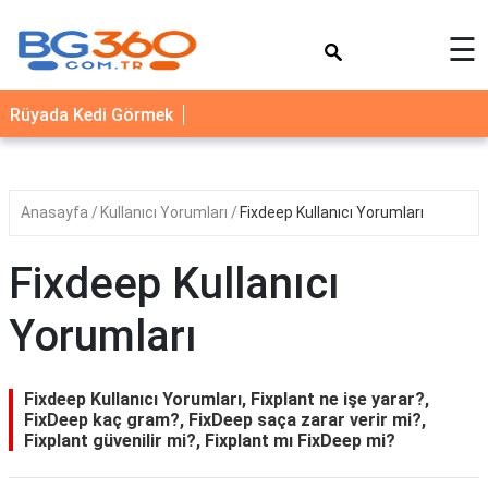
×
☰
YEMEK
Rüyada Kedi Görmek
TARİFLERİ
BİYOGRAFİ
NEDİR
Anasayfa
Kullanıcı Yorumları
Fixdeep Kullanıcı Yorumları
FAYDALARI
Fixdeep Kullanıcı
SAĞLIK
Yorumları
İLETİŞİM
Fixdeep Kullanıcı Yorumları, Fixplant ne işe yarar?,
FixDeep kaç gram?, FixDeep saça zarar verir mi?,
Fixplant güvenilir mi?, Fixplant mı FixDeep mi?