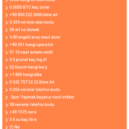
0.0005 BTC kaç dolar
+90 850 222 0600 kime ait
0 324 nerenin alan kodu
05 alt ne demek
%90 engelli araç nasıl alınır
+90 551 hangi operatör
01 10 saat anlamı nedir
0 5 promil kaç mg dl
02 Kasım hangi burç
+1 855 hangi ülke
0 532 757 22 22 Kime Ait
0 265 nerenin telefon kodu
.Spor Yapmak başarıyı nasıl etkiler
08 nerenin telefon kodu
+49 1575 nere
0 5 su kaç litre
(!) Ne