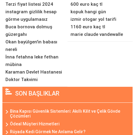
Terzi fiyat listesi 2024
600 euro kaç tl
instagram gizlilik hesap
kopuk hangi gün
görme uygulamasız
izmir otogar yol tarifi
Buca bornova dolmuş
1160 euro kaç tl
güzergahı
marie claude vandewalle
Okan bayülgen'in babası
nereli
İnna fetahna leke fethan
mübina
Karaman Devlet Hastanesi
Doktor Takvimi
SON BAŞLIKLAR
Bina Kapısı Güvenlik Sistemleri: Akıllı Kilit ve Çelik Gövde
Çözümleri
Ödeal Müşteri Hizmetleri
Rüyada Kedi Görmek Ne Anlama Gelir?