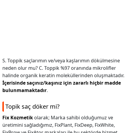
S. Toppik saçlarımın ve/veya kaşlarımın dökülmesine
neden olur mu? C. Toppik %97 oranında mikrolifler
halinde organik keratin moleküllerinden oluşmaktadır.
İçerisinde saçınız/kaşınız için zararlı hiçbir madde
bulunmamaktadır
.
Topik saç döker mi?
Fix Kozmetik
olarak; Marka sahibi olduğumuz ve
üretimini sağladığımız, FixPlant, FixDeep, FixWhite,
FixBrow ve FixAtor markaları ile bu sektörde hizmet