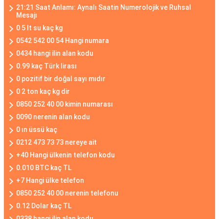
21:21 Saat Anlamı: Aynalı Saatin Numerolojik ve Ruhsal
Mesajı
0 5 lt su kaç kg
0542 542 00 54 Hangi numara
0434 hangi ilin alan kodu
0.99 kaç Türk lirası
0 pozitif bir doğal sayı mıdır
0 2 ton kaç kg dir
0850 252 40 00 kimin numarası
0090 nerenin alan kodu
0 ın üssü kaç
0212 473 73 73 nereye ait
+40 Hangi ülkenin telefon kodu
0.010 BTC kaç TL
+7 Hangi ülke telefon
0850 252 40 00 nerenin telefonu
0.12 Dolar kaç TL
0338 hangi ilin alan kodu