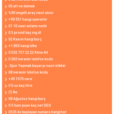
05 alt ne demek
%90 engelli araç nasıl alınır
+90 551 hangi operatör
01 10 saat anlamı nedir
0 5 promil kaç mg dl
02 Kasım hangi burç
+1 855 hangi ülke
0 532 757 22 22 Kime Ait
0 265 nerenin telefon kodu
.Spor Yapmak başarıyı nasıl etkiler
08 nerenin telefon kodu
+49 1575 nere
0 5 su kaç litre
(!) Ne
08 Ağustos hangi burç
0 5 ham puan kaç net DGS
0535 ile başlayan numara hangi hat