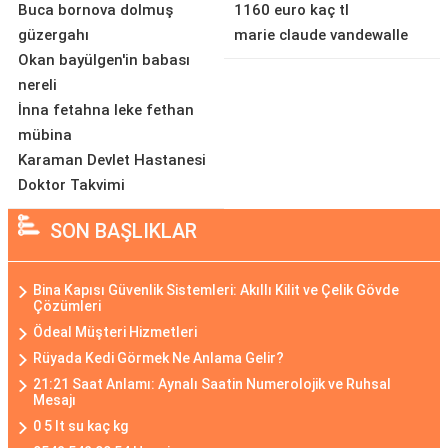
Buca bornova dolmuş
1160 euro kaç tl
güzergahı
marie claude vandewalle
Okan bayülgen'in babası
nereli
İnna fetahna leke fethan
mübina
Karaman Devlet Hastanesi
Doktor Takvimi
SON BAŞLIKLAR
Bina Kapısı Güvenlik Sistemleri: Akıllı Kilit ve Çelik Gövde
Çözümleri
Ödeal Müşteri Hizmetleri
Rüyada Kedi Görmek Ne Anlama Gelir?
21:21 Saat Anlamı: Aynalı Saatin Numerolojik ve Ruhsal
Mesajı
0 5 lt su kaç kg