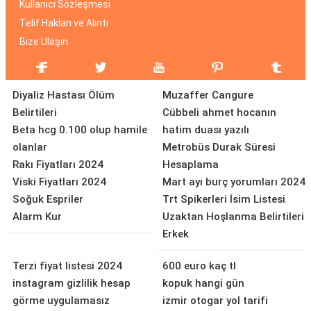
Kullanıcı Sözleşmesi
Telif Hakları ve Alıntı
Bize Ulaşın
Diyaliz Hastası Ölüm
Muzaffer Cangure
Belirtileri
Cübbeli ahmet hocanın
Beta hcg 0.100 olup hamile
hatim duası yazılı
olanlar
Metrobüs Durak Süresi
Rakı Fiyatları 2024
Hesaplama
Viski Fiyatları 2024
Mart ayı burç yorumları 2024
Soğuk Espriler
Trt Spikerleri İsim Listesi
Alarm Kur
Uzaktan Hoşlanma Belirtileri
Erkek
Terzi fiyat listesi 2024
600 euro kaç tl
instagram gizlilik hesap
kopuk hangi gün
görme uygulamasız
izmir otogar yol tarifi