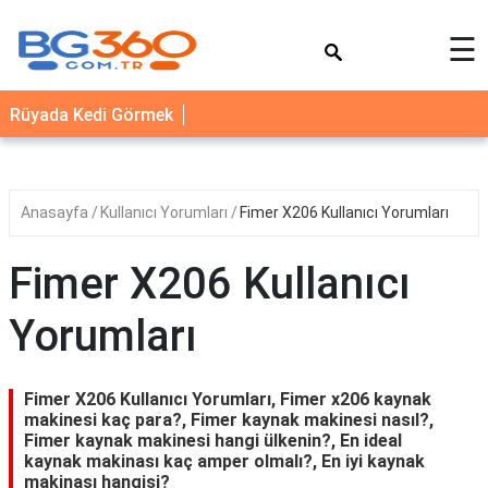
×
☰
YEMEK
Rüyada Kedi Görmek
TARİFLERİ
BİYOGRAFİ
NEDİR
Anasayfa
Kullanıcı Yorumları
Fimer X206 Kullanıcı Yorumları
FAYDALARI
Fimer X206 Kullanıcı
SAĞLIK
Yorumları
İLETİŞİM
Fimer X206 Kullanıcı Yorumları, Fimer x206 kaynak
makinesi kaç para?, Fimer kaynak makinesi nasıl?,
Fimer kaynak makinesi hangi ülkenin?, En ideal
kaynak makinası kaç amper olmalı?, En iyi kaynak
makinası hangisi?