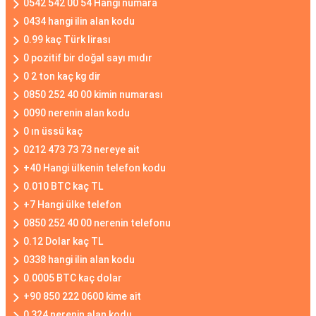
0542 542 00 54 Hangi numara
0434 hangi ilin alan kodu
0.99 kaç Türk lirası
0 pozitif bir doğal sayı mıdır
0 2 ton kaç kg dir
0850 252 40 00 kimin numarası
0090 nerenin alan kodu
0 ın üssü kaç
0212 473 73 73 nereye ait
+40 Hangi ülkenin telefon kodu
0.010 BTC kaç TL
+7 Hangi ülke telefon
0850 252 40 00 nerenin telefonu
0.12 Dolar kaç TL
0338 hangi ilin alan kodu
0.0005 BTC kaç dolar
+90 850 222 0600 kime ait
0 324 nerenin alan kodu