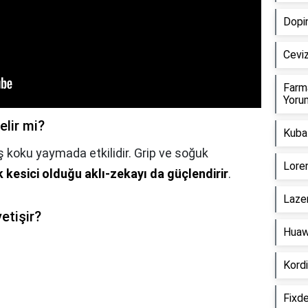
Dopin
Ceviz
Farm
Yorum
elir mi?
Kuba 
koku yaymada etkilidir. Grip ve soğuk
Loren
 kesici olduğu aklı-zekayı da güçlendirir
.
Lazer
etişir?
Huaw
Kordi
Fixde