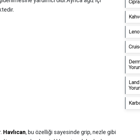
iderilmesine yardımcı olur.Ayrıca ağız içi
Cipra
tedir.
Kahve
Lenov
Cruis
Derm
Yorum
Land 
Yorum
Karbo
r.
Havlıcan
, bu özelliği sayesinde grip, nezle gibi