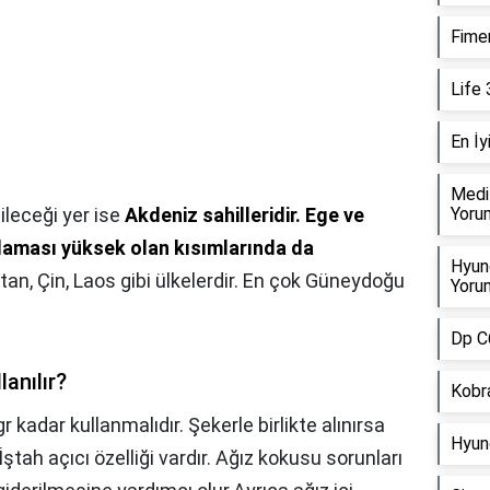
Fimer
Life 
En İy
Medi
ileceği yer ise
Akdeniz sahilleridir.
Ege ve
Yorum
alaması yüksek olan kısımlarında da
Hyund
tan, Çin, Laos gibi ülkelerdir. En çok Güneydoğu
Yorum
Dp C6
lanılır?
Kobra
r kadar kullanmalıdır. Şekerle birlikte alınırsa
Hyund
İştah açıcı özelliği vardır. Ağız kokusu sorunları