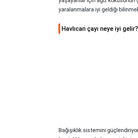
yaşayanlar için ağız kokusunun g
yaralanmalara iyi geldiği bilinmek
Havlıcan çayı neye iyi gelir?
Bağışıklık sistemini güçlendiriyo