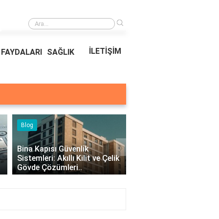
›
Bina Kapısı Güvenlik Sistemleri: Akıllı Kilit ve Çelik Gövde Çözümleri
İLETİŞİM
FAYDALARI
SAĞLIK
Blog
›
Bina Kapısı Güvenlik
Sistemleri: Akıllı Kilit ve Çelik
Kıvırcık Marul mu, Düz M
Gövde Çözümleri..
mu Daha Faydalı?