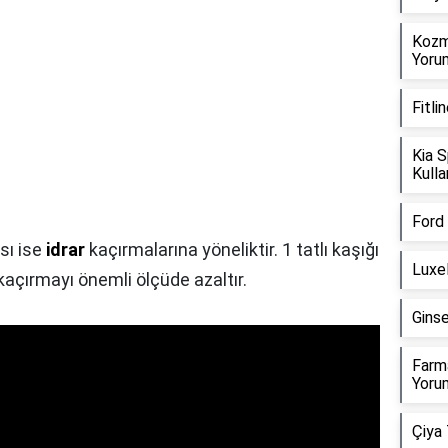
Kozm
Yorum
Fitli
Kia S
Kulla
Ford 
ası ise
idrar
kaçırmalarına yöneliktir. 1 tatlı kaşığı
Luxel
açırmayı önemli ölçüde azaltır.
Ginse
Farma
Yorum
Çiya 