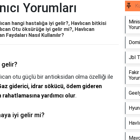
nıcı Yorumları
Ku
Minis
ıcan hangi hastalığa iyi gelir?, Havlıcan bitkisi
Yorum
vlıcan Otu öksürüğe iyi gelir mi?, Havlıcan
n Faydaları Nasıl Kullanılır?
Domin
Jbl T
 gelir?
Fakir
ıcan otu güçlü bir antioksidan olma özelliği ile
Yorum
Gaz giderici, idrar sökücü, ödem gideren
Geely
nin rahatlamasına yardımcı olur
.
Hyund
aya iyi gelir mi?
Havlı
Mayd