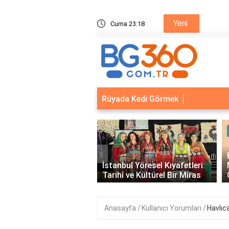
Yeni
ik Sistemleri: Akıllı Kilit ve Çelik Gövde Çözümleri
Cuma 23:18
Bina Ka
Rüyada Kedi Görmek
Ü
‹
E 
k Marul mu, Düz Marul
İstanbul Yöresel Kıyafetleri:
M
a Faydalı?
Tarihî ve Kültürel Bir Miras
Ör
Anasayfa
Kullanıcı Yorumları
Havlıc