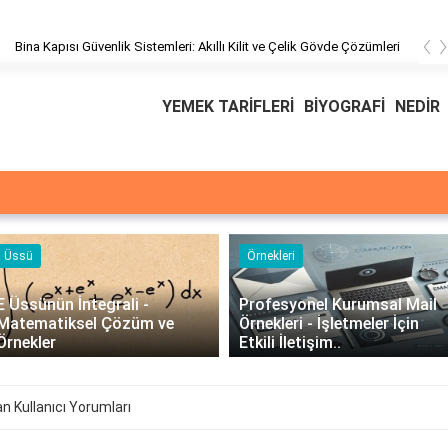
‹
pısı Güvenlik Sistemleri: Akıllı Kilit ve Çelik Gövde Çözümleri
YEMEK TARİFLERİ
BİYOGRAFİ
NEDİR
ssü
Örnekleri
Üssünün İntegrali -
Profesyonel Kurumsal Mail
atematiksel Çözüm ve
Örnekleri - İşletmeler İçin
nekler
Etkili İletişim..
an Kullanıcı Yorumları