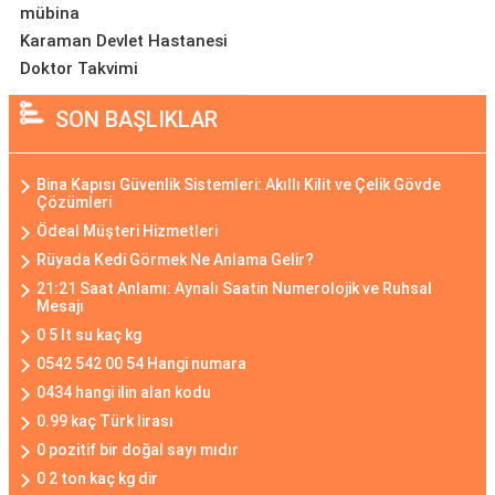
mübina
Karaman Devlet Hastanesi
Doktor Takvimi
SON BAŞLIKLAR
Bina Kapısı Güvenlik Sistemleri: Akıllı Kilit ve Çelik Gövde
Çözümleri
Ödeal Müşteri Hizmetleri
Rüyada Kedi Görmek Ne Anlama Gelir?
21:21 Saat Anlamı: Aynalı Saatin Numerolojik ve Ruhsal
Mesajı
0 5 lt su kaç kg
0542 542 00 54 Hangi numara
0434 hangi ilin alan kodu
0.99 kaç Türk lirası
0 pozitif bir doğal sayı mıdır
0 2 ton kaç kg dir