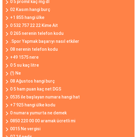
0 5 promil kaç mg dl
02 Kasım hangi burç
+1 855 hangi ülke
0 532 757 22 22 Kime Ait
0 265 nerenin telefon kodu
.Spor Yapmak başarıyı nasıl etkiler
08 nerenin telefon kodu
+49 1575 nere
0 5 su kaç litre
(!) Ne
08 Ağustos hangi burç
0 5 ham puan kaç net DGS
0535 ile başlayan numara hangi hat
+7 925 hangi ülke kodu
0 numara yumurta ne demek
0850 220 00 00 aramak ücretli mi
0015 Ne vergisi
07 24 nedir