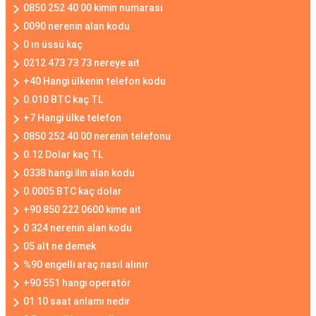
0850 252 40 00 kimin numarası
0090 nerenin alan kodu
0 ın üssü kaç
0212 473 73 73 nereye ait
+40 Hangi ülkenin telefon kodu
0.010 BTC kaç TL
+7 Hangi ülke telefon
0850 252 40 00 nerenin telefonu
0.12 Dolar kaç TL
0338 hangi ilin alan kodu
0.0005 BTC kaç dolar
+90 850 222 0600 kime ait
0 324 nerenin alan kodu
05 alt ne demek
%90 engelli araç nasıl alınır
+90 551 hangi operatör
01 10 saat anlamı nedir