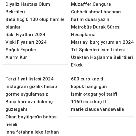
Diyaliz Hastası Ölüm
Muzaffer Cangure
Belirtileri
Cübbeli ahmet hocanın
Beta hcg 0.100 olup hamile
hatim duası yazılı
olanlar
Metrobüs Durak Süresi
Rakı Fiyatları 2024
Hesaplama
Viski Fiyatları 2024
Mart ayı burç yorumları 2024
Soğuk Espriler
Trt Spikerleri İsim Listesi
Alarm Kur
Uzaktan Hoşlanma Belirtileri
Erkek
Terzi fiyat listesi 2024
600 euro kaç tl
instagram gizlilik hesap
kopuk hangi gün
görme uygulamasız
izmir otogar yol tarifi
Buca bornova dolmuş
1160 euro kaç tl
güzergahı
marie claude vandewalle
Okan bayülgen'in babası
nereli
İnna fetahna leke fethan