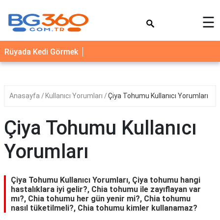
×
☰
YEMEK
Rüyada Kedi Görmek
TARİFLERİ
BİYOGRAFİ
NEDİR
Anasayfa
Kullanıcı Yorumları
Çiya Tohumu Kullanıcı Yorumları
FAYDALARI
Çiya Tohumu Kullanıcı
SAĞLIK
Yorumları
İLETİŞİM
Çiya Tohumu Kullanıcı Yorumları, Çiya tohumu hangi
hastalıklara iyi gelir?, Chia tohumu ile zayıflayan var
mı?, Chia tohumu her gün yenir mi?, Chia tohumu
nasıl tüketilmeli?, Chia tohumu kimler kullanamaz?