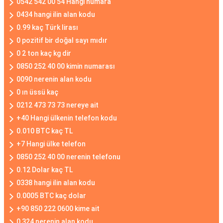
0542 542 00 54 Hangi numara
0434 hangi ilin alan kodu
0.99 kaç Türk lirası
0 pozitif bir doğal sayı mıdır
0 2 ton kaç kg dir
0850 252 40 00 kimin numarası
0090 nerenin alan kodu
0 ın üssü kaç
0212 473 73 73 nereye ait
+40 Hangi ülkenin telefon kodu
0.010 BTC kaç TL
+7 Hangi ülke telefon
0850 252 40 00 nerenin telefonu
0.12 Dolar kaç TL
0338 hangi ilin alan kodu
0.0005 BTC kaç dolar
+90 850 222 0600 kime ait
0 324 nerenin alan kodu