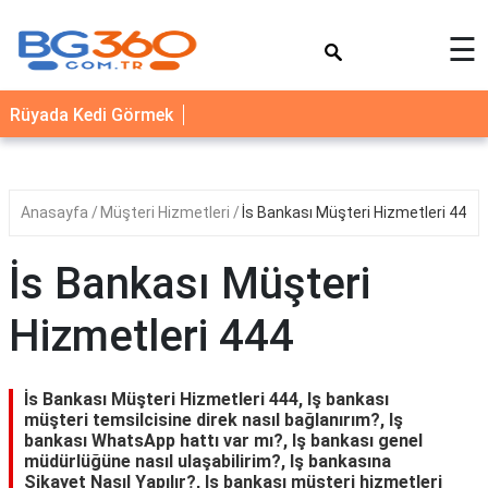
×
☰
YEMEK
Rüyada Kedi Görmek
TARİFLERİ
BİYOGRAFİ
NEDİR
Anasayfa
Müşteri Hizmetleri
İs Bankası Müşteri Hizmetleri 444
FAYDALARI
İs Bankası Müşteri
SAĞLIK
Hizmetleri 444
İLETİŞİM
İs Bankası Müşteri Hizmetleri 444, Iş bankası
müşteri temsilcisine direk nasıl bağlanırım?, Iş
bankası WhatsApp hattı var mı?, Iş bankası genel
müdürlüğüne nasıl ulaşabilirim?, Iş bankasına
Şikayet Nasıl Yapılır?, Iş bankası müşteri hizmetleri