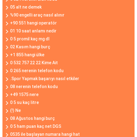
05 alt ne demek
%90 engelli araç nasıl alınır
+90 551 hangi operatör
01 10 saat anlamı nedir
0 5 promil kaç mg dl
02 Kasım hangi burç
+1 855 hangi ülke
0 532 757 22 22 Kime Ait
0 265 nerenin telefon kodu
.Spor Yapmak başarıyı nasıl etkiler
08 nerenin telefon kodu
+49 1575 nere
0 5 su kaç litre
(!) Ne
08 Ağustos hangi burç
0 5 ham puan kaç net DGS
0535 ile başlayan numara hangi hat