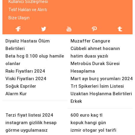
Kullanıcı Sözleşmesi
Telif Hakları ve Alıntı
Bize Ulaşın
Diyaliz Hastası Ölüm
Muzaffer Cangure
Belirtileri
Cübbeli ahmet hocanın
Beta hcg 0.100 olup hamile
hatim duası yazılı
olanlar
Metrobüs Durak Süresi
Rakı Fiyatları 2024
Hesaplama
Viski Fiyatları 2024
Mart ayı burç yorumları 2024
Soğuk Espriler
Trt Spikerleri İsim Listesi
Alarm Kur
Uzaktan Hoşlanma Belirtileri
Erkek
Terzi fiyat listesi 2024
600 euro kaç tl
instagram gizlilik hesap
kopuk hangi gün
görme uygulamasız
izmir otogar yol tarifi