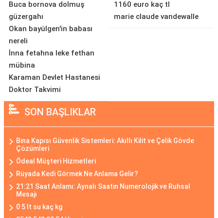
Buca bornova dolmuş
1160 euro kaç tl
güzergahı
marie claude vandewalle
Okan bayülgen'in babası
nereli
İnna fetahna leke fethan
mübina
Karaman Devlet Hastanesi
Doktor Takvimi
SON BAŞLIKLAR
Bina Kapısı Güvenlik Sistemleri: Akıllı Kilit ve Çelik Gövde
Çözümleri
Ödeal Müşteri Hizmetleri
Rüyada Kedi Görmek Ne Anlama Gelir?
21:21 Saat Anlamı: Aynalı Saatin Numerolojik ve Ruhsal
Mesajı
0 5 lt su kaç kg